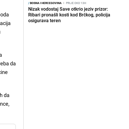
/
BOSNA I HERCEGOVINA
I
PRIJE OKO 13H
Nizak vodostaj Save otkrio jeziv prizor:
voda
Ribari pronašli kosti kod Brčkog, policija
osigurava teren
acija
u
a
treba da
cine
ih da
ance,