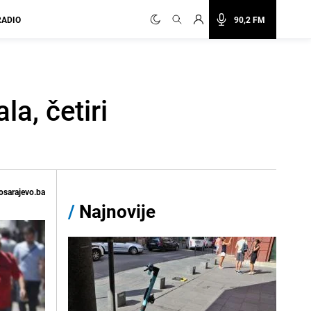
RADIO
90,2 FM
a, četiri
osarajevo.ba
/
Najnovije