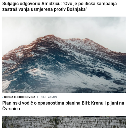
Suljagić odgovorio Amidžiću: "Ovo je politička kampanja
zastrašivanja usmjerena protiv Bošnjaka"
/
BOSNA I HERCEGOVINA
I
PRIJE 41MIN
Planinski vodič o opasnostima planina BiH: Krenuli pijani na
Čvrsnicu