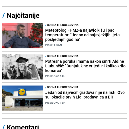
/
Najčitanije
/
BOSNA I HERCEGOVINA
Meteorolog FHMZ-a najavio kišu i pad
temperatura: "Jedno od najsvježijih ljeta
posljednjih godina"
PRIJE 1 DAN
/
BOSNA I HERCEGOVINA
Potresna poruka imama nakon smrti Aldine
Ljubunčić: "Dunjaluk ne vrijedi ni koliko krilo
komarca"
PRIJE OKO 14H
/
BOSNA I HERCEGOVINA
Jedan od najvećih gradova nije na listi: Ovo
su lokacije prvih Lidl prodavnica u BiH
PRIJE OKO 18H
/
Komentari