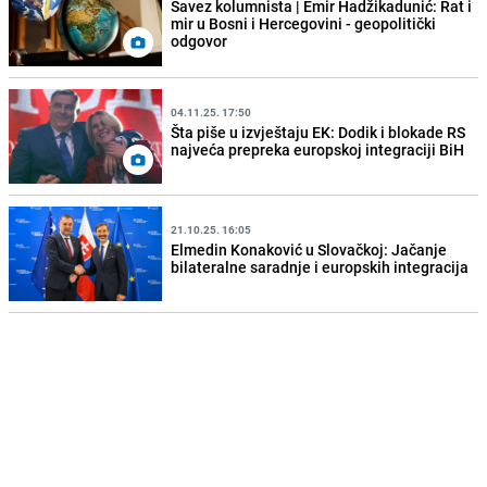
Savez kolumnista | Emir Hadžikadunić: Rat i
mir u Bosni i Hercegovini - geopolitički
odgovor
04.11.25. 17:50
Šta piše u izvještaju EK: Dodik i blokade RS
najveća prepreka europskoj integraciji BiH
21.10.25. 16:05
Elmedin Konaković u Slovačkoj: Jačanje
bilateralne saradnje i europskih integracija