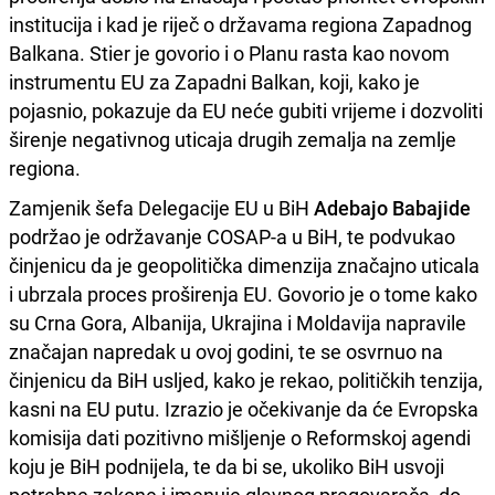
institucija i kad je riječ o državama regiona Zapadnog
Balkana. Stier je govorio i o Planu rasta kao novom
instrumentu EU za Zapadni Balkan, koji, kako je
pojasnio, pokazuje da EU neće gubiti vrijeme i dozvoliti
širenje negativnog uticaja drugih zemalja na zemlje
regiona.
Zamjenik šefa Delegacije EU u BiH
Adebajo Babajide
podržao je održavanje COSAP-a u BiH, te podvukao
činjenicu da je geopolitička dimenzija značajno uticala
i ubrzala proces proširenja EU. Govorio je o tome kako
su Crna Gora, Albanija, Ukrajina i Moldavija napravile
značajan napredak u ovoj godini, te se osvrnuo na
činjenicu da BiH usljed, kako je rekao, političkih tenzija,
kasni na EU putu. Izrazio je očekivanje da će Evropska
komisija dati pozitivno mišljenje o Reformskoj agendi
koju je BiH podnijela, te da bi se, ukoliko BiH usvoji