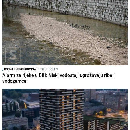
/
BOSNA I HERCEGOVINA
I
PRIJE 56MIN
Alarm za rijeke u BiH: Niski vodostaji ugrožavaju ribe i
vodozemce