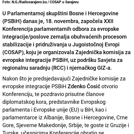
Foto: N.G./Radiosarajevo.ba / COSAP u Sarajevu
U Parlamentarnoj skupštini Bosne i Hercegovine
(PSBiH) danas je, 18. novembra, započela XXII
Konferencija parlamentarnih odbora za evropske
integracije/poslove zemalja obuhvaćenih procesom
stabilizacije i pridruživanja u Jugoistočnoj Evropi
(COSAP), koju je organizovala Zajednička komisija za
evropske integracije PSBiH, uz podršku Savjeta za
regionalnu saradnju (RCC) i njemačkog GIZ-a.
Nakon što je predsjedavajući Zajedničke komisije za
evropske integracije PSBiH
Zdenko Ćosić
otvorio
Konferenciju, te pozdravio prisutne članove
diplomatskog kora, predstavnike Evropskog
parlamenta i Evropske unije (EU) u BiH, kao i
parlamentarce iz Albanije, Bosne i Hercegovine, Crne
Gore, Sjeverne Makedonije, Srbije, te goste iz Gruzije i
Turske, učesnicima Konferencije obratio se