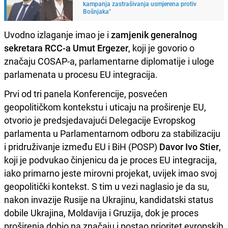
kampanja zastrašivanja usmjerena protiv
Bošnjaka"
Uvodno izlaganje imao je i
zamjenik generalnog
sekretara RCC-a Umut Ergezer
, koji je govorio o
značaju COSAP-a, parlamentarne diplomatije i uloge
parlamenata u procesu EU integracija.
Prvi od tri panela Konferencije, posvećen
geopolitičkom kontekstu i uticaju na proširenje EU,
otvorio je predsjedavajući Delegacije Evropskog
parlamenta u Parlamentarnom odboru za stabilizaciju
i pridruživanje između EU i BiH (POSP)
Davor Ivo Stier
,
koji je podvukao činjenicu da je proces EU integracija,
iako primarno jeste mirovni projekat, uvijek imao svoj
geopolitički kontekst. S tim u vezi naglasio je da su,
nakon invazije Rusije na Ukrajinu, kandidatski status
dobile Ukrajina, Moldavija i Gruzija, dok je proces
proširenja dobio na značaju i postao prioritet evropskih