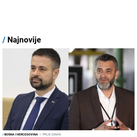
/
Najnovije
/
BOSNA I HERCEGOVINA
I
PRIJE 29MIN