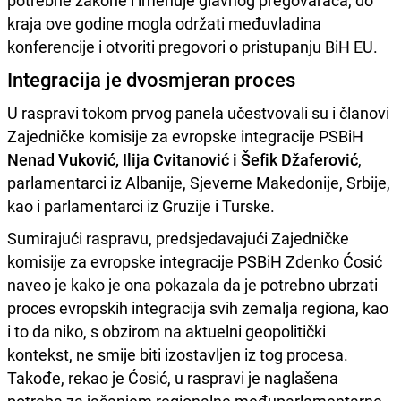
potrebne zakone i imenuje glavnog pregovarača, do
kraja ove godine mogla održati međuvladina
konferencije i otvoriti pregovori o pristupanju BiH EU.
Integracija je dvosmjeran proces
U raspravi tokom prvog panela učestvovali su i članovi
Zajedničke komisije za evropske integracije PSBiH
Nenad Vuković, Ilija Cvitanović i Šefik Džaferović
,
parlamentarci iz Albanije, Sjeverne Makedonije, Srbije,
kao i parlamentarci iz Gruzije i Turske.
Sumirajući raspravu, predsjedavajući Zajedničke
komisije za evropske integracije PSBiH Zdenko Ćosić
naveo je kako je ona pokazala da je potrebno ubrzati
proces evropskih integracija svih zemalja regiona, kao
i to da niko, s obzirom na aktuelni geopolitički
kontekst, ne smije biti izostavljen iz tog procesa.
Takođe, rekao je Ćosić, u raspravi je naglašena