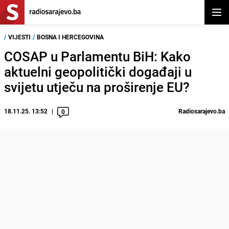
Otvor
/
VIJESTI
/
BOSNA I HERCEGOVINA
COSAP u Parlamentu BiH: Kako
aktuelni geopolitički događaji u
svijetu utječu na proširenje EU?
18.11.25. 13:52
Radiosarajevo.ba
0