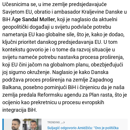
Učesnicima se, u ime zemlje predsjedavajuće
Savjetom EU, obratio i ambasador Kraljevine Danske u
BiH
Åge Sandal Møller
, koji je naglasio da aktuelni
geopolitički događaji u svijetu podvlače potrebu
nametanja EU kao globalne sile, što je, kako je dodao,
ključni prioritet danskog predsjedavanja EU. U tom
kontekstu govorio je i o tome da razvoj situacije u
svijetu nameće potrebu nastavka procesa proširenja,
koji EU čini jačom na globalnom planu, obezbjeđujući
joj sigurno okruženje. Naglasio je kako Danska
podržava proces proširenja na zemlje Zapadnog
Balkana, posebno pominjući BiH i činjenicu da je naša
zemlja predala Reformsku agendu za Plan rasta, što je
ocijenio kao prekretnicu u procesu evropskih
integracija BiH.
TRENDING
Suljagić odgovorio Amidžiću: "Ovo je politička