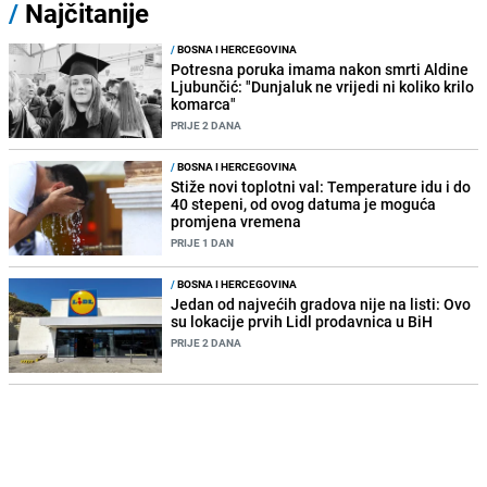
/
Najčitanije
/
BOSNA I HERCEGOVINA
Potresna poruka imama nakon smrti Aldine
Ljubunčić: "Dunjaluk ne vrijedi ni koliko krilo
komarca"
PRIJE 2 DANA
/
BOSNA I HERCEGOVINA
Stiže novi toplotni val: Temperature idu i do
40 stepeni, od ovog datuma je moguća
promjena vremena
PRIJE 1 DAN
/
BOSNA I HERCEGOVINA
Jedan od najvećih gradova nije na listi: Ovo
su lokacije prvih Lidl prodavnica u BiH
PRIJE 2 DANA