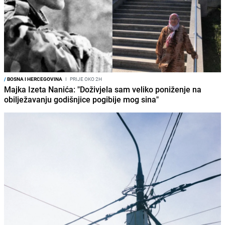
/
BOSNA I HERCEGOVINA
I
PRIJE OKO 2H
Majka Izeta Nanića: "Doživjela sam veliko poniženje na
obilježavanju godišnjice pogibije mog sina"