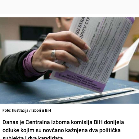
Foto: Ilustracija / Izbori u BiH
Danas je Centralna izborna komisija BiH donijela
odluke kojim su novčano kažnjena dva politička
subjekta i dva kandidata.