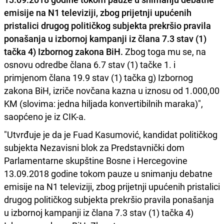
emisije na N1 televiziji, zbog prijetnji upućenih
pristalici drugog političkog subjekta prekršio pravila
ponašanja u izbornoj kampanji iz člana 7.3 stav (1)
tačka 4) Izbornog zakona BiH.
Zbog toga mu se, na
osnovu odredbe člana 6.7 stav (1) tačke 1. i
primjenom člana 19.9 stav (1) tačka g) Izbornog
zakona BiH, izriče novčana kazna u iznosu od 1.000,00
KM (slovima: jedna hiljada konvertibilnih maraka)",
saopćeno je iz CIK-a.
"Utvrđuje je da je Fuad Kasumović, kandidat političkog
subjekta Nezavisni blok za Predstavnički dom
Parlamentarne skupštine Bosne i Hercegovine
13.09.2018 godine tokom pauze u snimanju debatne
emisije na N1 televiziji, zbog prijetnji upućenih pristalici
drugog političkog subjekta prekršio pravila ponašanja
u izbornoj kampanji iz člana 7.3 stav (1) tačka 4)