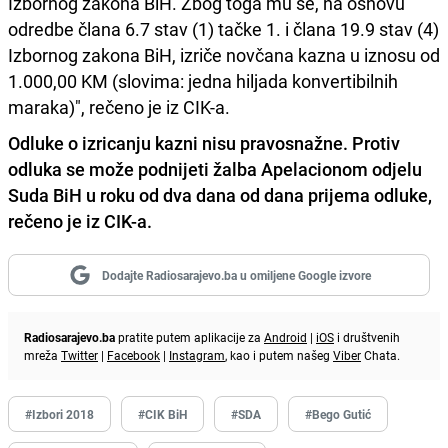
Izbornog zakona BiH. Zbog toga mu se, na osnovu
odredbe člana 6.7 stav (1) tačke 1. i člana 19.9 stav (4)
Izbornog zakona BiH, izriče novčana kazna u iznosu od
1.000,00 KM (slovima: jedna hiljada konvertibilnih
maraka)", rečeno je iz CIK-a.
Odluke o izricanju kazni nisu pravosnažne. Protiv
odluka se može podnijeti žalba Apelacionom odjelu
Suda BiH u roku od dva dana od dana prijema odluke,
rečeno je iz CIK-a.
Dodajte Radiosarajevo.ba u omiljene Google izvore
Radiosarajevo.ba
pratite putem aplikacije za
Android
|
iOS
i društvenih
mreža
Twitter
|
Facebook
|
Instagram
, kao i putem našeg
Viber
Chata.
#Izbori 2018
#CIK BiH
#SDA
#Bego Gutić