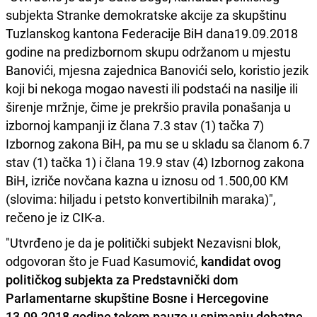
subjekta Stranke demokratske akcije za skupštinu
Tuzlanskog kantona Federacije BiH dana19.09.2018
godine na predizbornom skupu održanom u mjestu
Banovići, mjesna zajednica Banovići selo, koristio jezik
koji bi nekoga mogao navesti ili podstaći na nasilje ili
širenje mržnje, čime je prekršio pravila ponašanja u
izbornoj kampanji iz člana 7.3 stav (1) tačka 7)
Izbornog zakona BiH, pa mu se u skladu sa članom 6.7
stav (1) tačka 1) i člana 19.9 stav (4) Izbornog zakona
BiH, izriče novčana kazna u iznosu od 1.500,00 KM
(slovima: hiljadu i petsto konvertibilnih maraka)",
rečeno je iz CIK-a.
"Utvrđeno je da je politički subjekt Nezavisni blok,
odgovoran što je Fuad Kasumović,
kandidat ovog
političkog subjekta za Predstavnički dom
Parlamentarne skupštine Bosne i Hercegovine
13.09.2018 godine tokom pauze u snimanju debatne