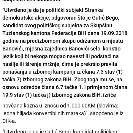
"Utvrđeno je da je politički subjekt Stranka
demokratske akcije, odgovoran što je Gutić Bego,
kandidat ovog političkog subjekta za Skupšinu
Tuzlanskog kantona Federacije BiH dana 19.09.2018
godine na predizbornom skupu održanom u mjestu
Banovići, mjesna zajednica Banovići selo, koristio
jezik koji bi nekoga mogao navesti ili podstaći na
nasilje ili širenje mržnje
, čime je prekršio pravila
ponašanja u izbornoj kampanji iz člana 7.3 stav (1)
tačka 7) Izbornog zakona BiH. Zbog toga mu se, na
osnovu odredbe člana 6.7 tačke 1. i primjenom člana
19.9 stav (1) tačka j) Izbornog zakona BiH, izriče
novčana kazna u iznosu od 1.000,00KM (slovima:
jedna hiljada konvertibilnih maraka)", saopćeno je iz
CIK-a.
"Utvrđeno je da je Gutić Bego, kandidat političkog