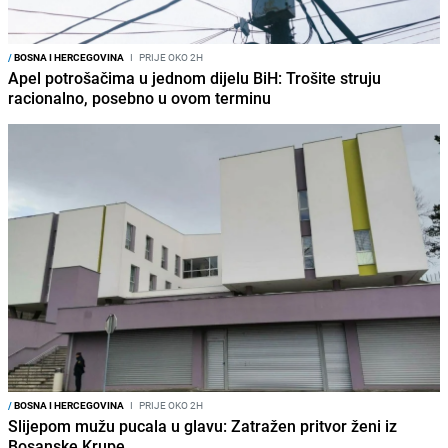
/
BOSNA I HERCEGOVINA
I
PRIJE OKO 2H
Apel potrošačima u jednom dijelu BiH: Trošite struju
racionalno, posebno u ovom terminu
/
BOSNA I HERCEGOVINA
I
PRIJE OKO 2H
Slijepom mužu pucala u glavu: Zatražen pritvor ženi iz
Bosanske Krupe