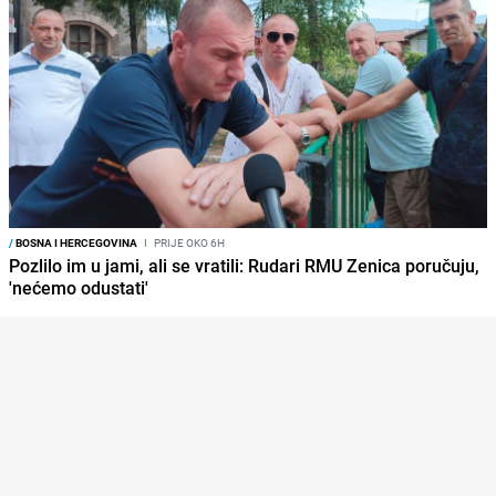
/
BOSNA I HERCEGOVINA
I
PRIJE OKO 6H
Pozlilo im u jami, ali se vratili: Rudari RMU Zenica poručuju,
'nećemo odustati'