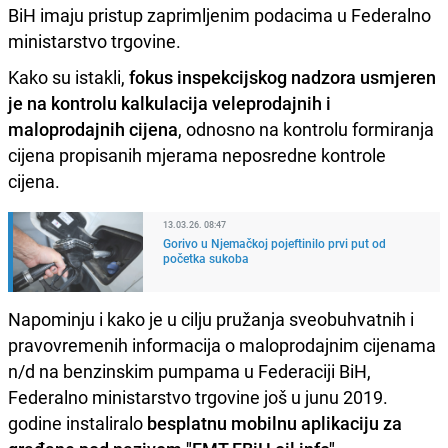
BiH imaju pristup zaprimljenim podacima u Federalno
ministarstvo trgovine.
Kako su istakli,
fokus inspekcijskog nadzora usmjeren
je na kontrolu kalkulacija veleprodajnih i
maloprodajnih cijena
, odnosno na kontrolu formiranja
cijena propisanih mjerama neposredne kontrole
cijena.
13.03.26. 08:47
Gorivo u Njemačkoj pojeftinilo prvi put od
početka sukoba
Napominju i kako je u cilju pružanja sveobuhvatnih i
pravovremenih informacija o maloprodajnim cijenama
n/d na benzinskim pumpama u Federaciji BiH,
Federalno ministarstvo trgovine još u junu 2019.
godine instaliralo
besplatnu mobilnu aplikaciju za