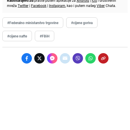
Radiosarajevo.ba
pratite putem aplikacije za
Android
|
iOS
i društvenih
mreža
Twitter
|
Facebook
|
Instagram
, kao i putem našeg
Viber
Chata.
#Federalno ministarstvo trgovine
#cijene goriva
#cijene nafte
#FBiH