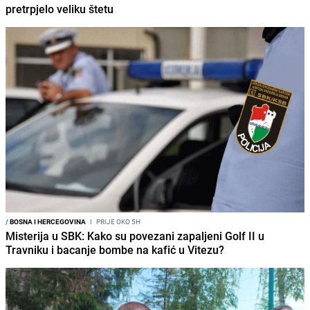
pretrpjelo veliku štetu
/
BOSNA I HERCEGOVINA
I
PRIJE OKO 5H
Misterija u SBK: Kako su povezani zapaljeni Golf II u
Travniku i bacanje bombe na kafić u Vitezu?