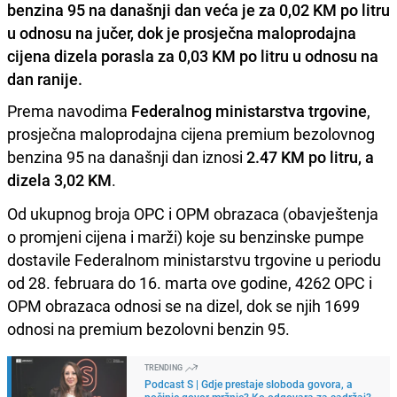
benzina 95 na današnji dan veća je za 0,02 KM po litru
u odnosu na jučer, dok je prosječna maloprodajna
cijena dizela porasla za 0,03 KM po litru u odnosu na
dan ranije.
Prema navodima
Federalnog ministarstva trgovine
,
prosječna maloprodajna cijena premium bezolovnog
benzina 95 na današnji dan iznosi
2.47 KM po litru, a
dizela 3,02 KM
.
Od ukupnog broja OPC i OPM obrazaca (obavještenja
o promjeni cijena i marži) koje su benzinske pumpe
dostavile Federalnom ministarstvu trgovine u periodu
od 28. februara do 16. marta ove godine, 4262 OPC i
OPM obrazaca odnosi se na dizel, dok se njih 1699
odnosi na premium bezolovni benzin 95.
TRENDING
Podcast S | Gdje prestaje sloboda govora, a
počinje govor mržnje? Ko odgovara za sadržaj?