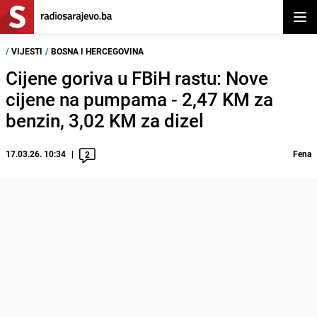
Otvor
/
VIJESTI
/
BOSNA I HERCEGOVINA
Cijene goriva u FBiH rastu: Nove
cijene na pumpama - 2,47 KM za
benzin, 3,02 KM za dizel
17.03.26. 10:34
Fena
2