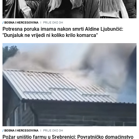
/
BOSNA I HERCEGOVINA
I
PRIJE OKO 3H
Potresna poruka imama nakon smrti Aldine Ljubunčić:
"Dunjaluk ne vrijedi ni koliko krilo komarca"
/
BOSNA I HERCEGOVINA
I
PRIJE OKO 3H
Požar uništio farmu u Srebrenici: Povratničko domaćinstvo