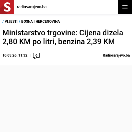
Otvor
/
VIJESTI
/
BOSNA I HERCEGOVINA
Ministarstvo trgovine: Cijena dizela
2,80 KM po litri, benzina 2,39 KM
10.03.26. 11:32
Radiosarajevo.ba
0