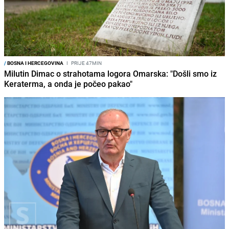
/
BOSNA I HERCEGOVINA
I
PRIJE 47MIN
Milutin Dimac o strahotama logora Omarska: "Došli smo iz
Keraterma, a onda je počeo pakao"