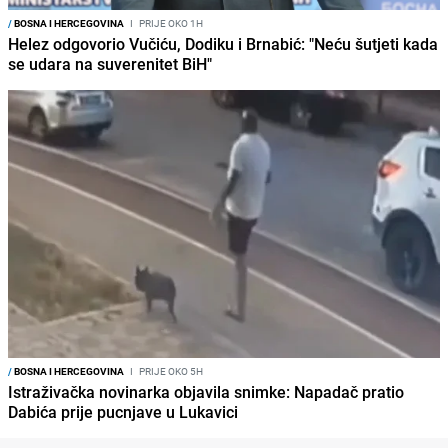
/
BOSNA I HERCEGOVINA
I
PRIJE OKO 1H
Helez odgovorio Vučiću, Dodiku i Brnabić: "Neću šutjeti kada
se udara na suverenitet BiH"
/
BOSNA I HERCEGOVINA
I
PRIJE OKO 5H
Istraživačka novinarka objavila snimke: Napadač pratio
Dabića prije pucnjave u Lukavici