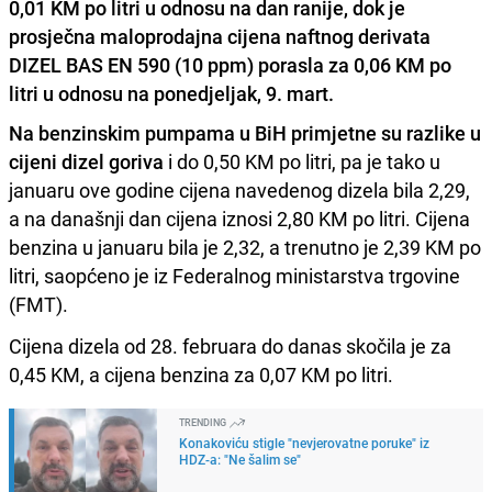
0,01 KM po litri u odnosu na dan ranije, dok je
prosječna maloprodajna cijena naftnog derivata
DIZEL BAS EN 590 (10 ppm) porasla za 0,06 KM po
litri u odnosu na ponedjeljak, 9. mart.
Na benzinskim pumpama u BiH primjetne su razlike u
cijeni dizel goriva
i do 0,50 KM po litri, pa je tako u
januaru ove godine cijena navedenog dizela bila 2,29,
a na današnji dan cijena iznosi 2,80 KM po litri. Cijena
benzina u januaru bila je 2,32, a trenutno je 2,39 KM po
litri, saopćeno je iz Federalnog ministarstva trgovine
(FMT).
Cijena dizela od 28. februara do danas skočila je za
0,45 KM, a cijena benzina za 0,07 KM po litri.
TRENDING
Konakoviću stigle "nevjerovatne poruke" iz
HDZ-a: "Ne šalim se"