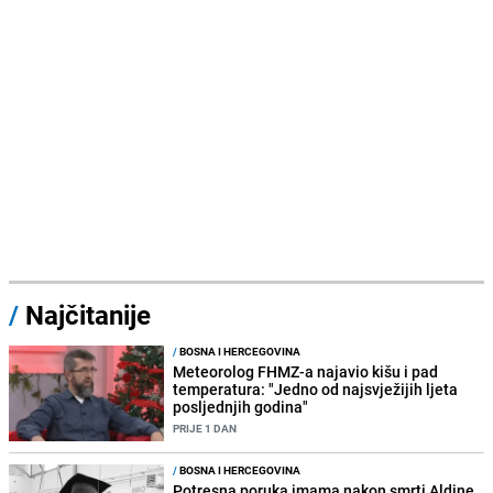
/
Najčitanije
/
BOSNA I HERCEGOVINA
Meteorolog FHMZ-a najavio kišu i pad
temperatura: "Jedno od najsvježijih ljeta
posljednjih godina"
PRIJE 1 DAN
/
BOSNA I HERCEGOVINA
Potresna poruka imama nakon smrti Aldine