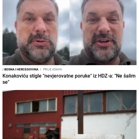
/
BOSNA I HERCEGOVINA
I
PRIJE 45MIN
Konakoviću stigle "nevjerovatne poruke" iz HDZ-a: "Ne šalim
se"