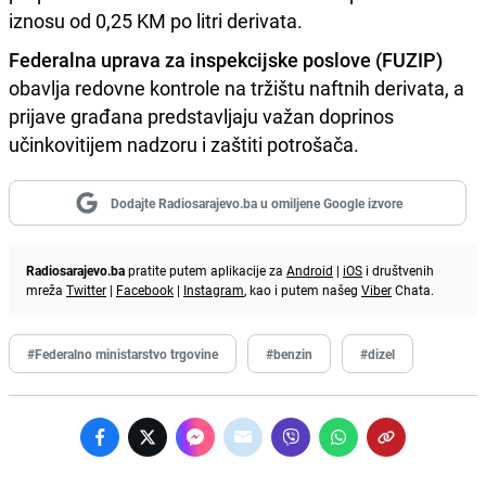
iznosu od 0,25 KM po litri derivata.
Federalna uprava za inspekcijske poslove (FUZIP)
obavlja redovne kontrole na tržištu naftnih derivata, a
prijave građana predstavljaju važan doprinos
učinkovitijem nadzoru i zaštiti potrošača.
Dodajte Radiosarajevo.ba u omiljene Google izvore
Radiosarajevo.ba
pratite putem aplikacije za
Android
|
iOS
i društvenih
mreža
Twitter
|
Facebook
|
Instagram
, kao i putem našeg
Viber
Chata.
#Federalno ministarstvo trgovine
#benzin
#dizel