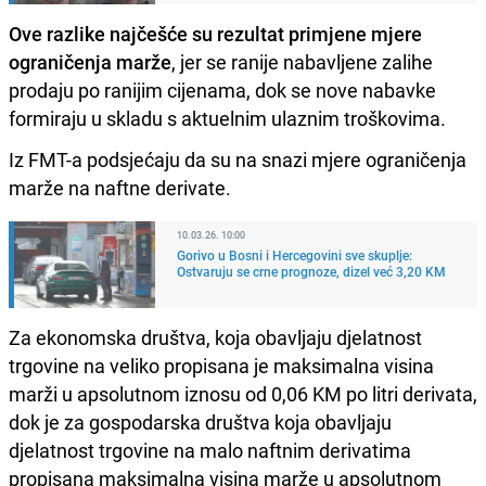
Ove razlike najčešće su rezultat primjene mjere
ograničenja marže
, jer se ranije nabavljene zalihe
prodaju po ranijim cijenama, dok se nove nabavke
formiraju u skladu s aktuelnim ulaznim troškovima.
Iz FMT-a podsjećaju da su na snazi mjere ograničenja
marže na naftne derivate.
10.03.26. 10:00
Gorivo u Bosni i Hercegovini sve skuplje:
Ostvaruju se crne prognoze, dizel već 3,20 KM
Za ekonomska društva, koja obavljaju djelatnost
trgovine na veliko propisana je maksimalna visina
marži u apsolutnom iznosu od 0,06 KM po litri derivata,
dok je za gospodarska društva koja obavljaju
djelatnost trgovine na malo naftnim derivatima
propisana maksimalna visina marže u apsolutnom