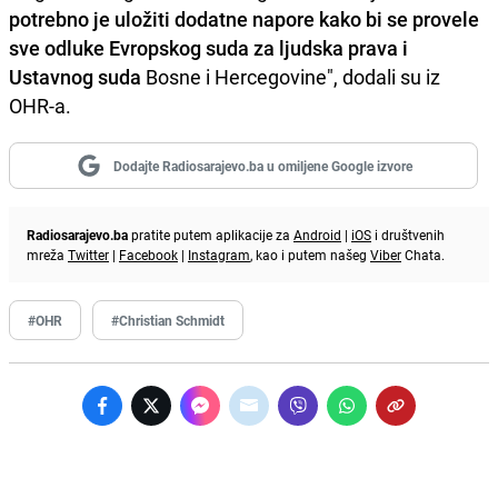
potrebno je uložiti dodatne napore kako bi se provele
sve odluke Evropskog suda za ljudska prava i
Ustavnog suda
Bosne i Hercegovine", dodali su iz
OHR-a.
Dodajte Radiosarajevo.ba u omiljene Google izvore
Radiosarajevo.ba
pratite putem aplikacije za
Android
|
iOS
i društvenih
mreža
Twitter
|
Facebook
|
Instagram
, kao i putem našeg
Viber
Chata.
#OHR
#Christian Schmidt