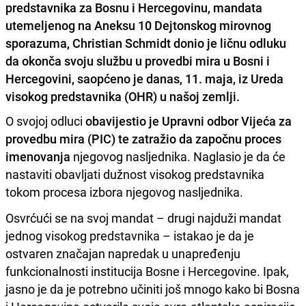
predstavnika za Bosnu i Hercegovinu, mandata
utemeljenog na Aneksu 10 Dejtonskog mirovnog
sporazuma, Christian Schmidt donio je ličnu odluku
da okonča svoju službu u provedbi mira u Bosni i
Hercegovini, saopćeno je danas, 11. maja, iz Ureda
visokog predstavnika (OHR) u našoj zemlji.
O svojoj odluci
obavijestio je Upravni odbor Vijeća za
provedbu mira (PIC) te zatražio da započnu proces
imenovanja
njegovog nasljednika. Naglasio je da će
nastaviti obavljati dužnost visokog predstavnika
tokom procesa izbora njegovog nasljednika.
Osvrćući se na svoj mandat – drugi najduži mandat
jednog visokog predstavnika – istakao je da je
ostvaren značajan napredak u unapređenju
funkcionalnosti institucija Bosne i Hercegovine. Ipak,
jasno je da je potrebno učiniti još mnogo kako bi Bosna