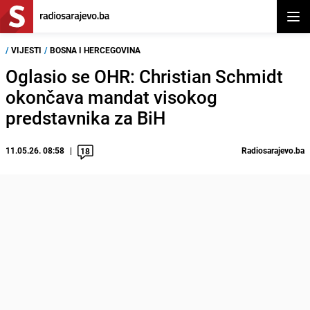
Otvor
/
VIJESTI
/
BOSNA I HERCEGOVINA
Oglasio se OHR: Christian Schmidt
okončava mandat visokog
predstavnika za BiH
11.05.26. 08:58
Radiosarajevo.ba
18