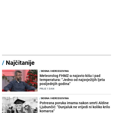
/
Najčitanije
/
BOSNA I HERCEGOVINA
Meteorolog FHMZ-a najavio kišu i pad
temperatura: "Jedno od najsvježijih ljeta
posljednjih godina"
PRIJE 1 DAN
/
BOSNA I HERCEGOVINA
Potresna poruka imama nakon smrti Aldine
Ljubunčić: "Dunjaluk ne vrijedi ni koliko krilo
komarca"