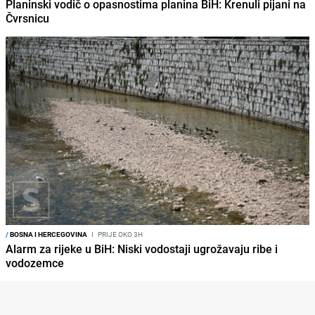
Planinski vodič o opasnostima planina BiH: Krenuli pijani na
Čvrsnicu
/
BOSNA I HERCEGOVINA
I
PRIJE OKO 3H
Alarm za rijeke u BiH: Niski vodostaji ugrožavaju ribe i
vodozemce