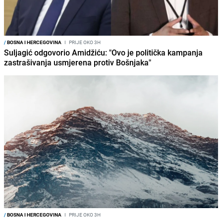
/
BOSNA I HERCEGOVINA
I
PRIJE OKO 3H
Suljagić odgovorio Amidžiću: "Ovo je politička kampanja
zastrašivanja usmjerena protiv Bošnjaka"
/
BOSNA I HERCEGOVINA
I
PRIJE OKO 3H