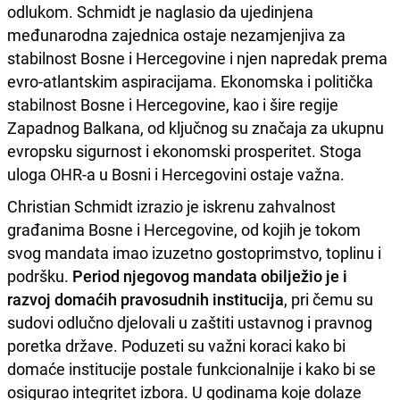
odlukom. Schmidt je naglasio da ujedinjena
međunarodna zajednica ostaje nezamjenjiva za
stabilnost Bosne i Hercegovine i njen napredak prema
evro-atlantskim aspiracijama. Ekonomska i politička
stabilnost Bosne i Hercegovine, kao i šire regije
Zapadnog Balkana, od ključnog su značaja za ukupnu
evropsku sigurnost i ekonomski prosperitet. Stoga
uloga OHR-a u Bosni i Hercegovini ostaje važna.
Christian Schmidt izrazio je iskrenu zahvalnost
građanima Bosne i Hercegovine, od kojih je tokom
svog mandata imao izuzetno gostoprimstvo, toplinu i
podršku.
Period njegovog mandata obilježio je i
razvoj domaćih pravosudnih institucija
, pri čemu su
sudovi odlučno djelovali u zaštiti ustavnog i pravnog
poretka države. Poduzeti su važni koraci kako bi
domaće institucije postale funkcionalnije i kako bi se
osigurao integritet izbora. U godinama koje dolaze