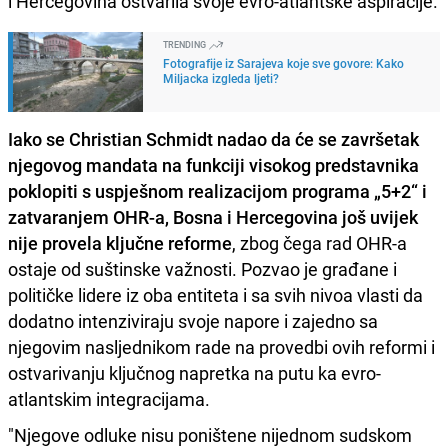
i Hercegovina ostvarila svoje evro-atlantske aspiracije.
TRENDING
Fotografije iz Sarajeva koje sve govore: Kako
Miljacka izgleda ljeti?
Iako se Christian Schmidt nadao da će se završetak
njegovog mandata na funkciji visokog predstavnika
poklopiti s uspješnom realizacijom programa „5+2“ i
zatvaranjem OHR-a, Bosna i Hercegovina još uvijek
nije provela ključne reforme
, zbog čega rad OHR-a
ostaje od suštinske važnosti. Pozvao je građane i
političke lidere iz oba entiteta i sa svih nivoa vlasti da
dodatno intenziviraju svoje napore i zajedno sa
njegovim nasljednikom rade na provedbi ovih reformi i
ostvarivanju ključnog napretka na putu ka evro-
atlantskim integracijama.
"Njegove odluke nisu poništene nijednom sudskom