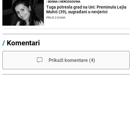
/
BOSNA I HERCEGOVINA
Tuga potresla grad na Uni: Preminula Lejla
Muhić (39), sugrađani u nevjerici
PRIJE 2 DANA
/
Komentari
Prikaži komentare
(
4
)