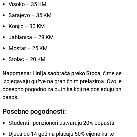
Visoko – 35 KM
Sarajevo – 35 KM
Konjic – 30 KM
Jablanica – 28 KM
Mostar – 25 KM
Stolac – 20 KM
Napomena:
Linija saobraća preko Stoca
, čime se
izbjegavaju gužve na graničnim prelazima. Ovo je
posebno pogodno za putnike koji ne posjeduju bh.
pasoš.
Posebne pogodnosti:
Studenti i penzioneri ostvaruju 20% popusta
Djeca do 14 godina plaćaju 50% cijene karte