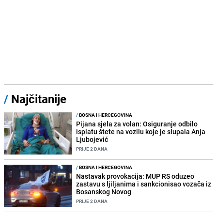
/
Najčitanije
/
BOSNA I HERCEGOVINA
Pijana sjela za volan: Osiguranje odbilo
isplatu štete na vozilu koje je slupala Anja
Ljubojević
PRIJE 2 DANA
/
BOSNA I HERCEGOVINA
Nastavak provokacija: MUP RS oduzeo
zastavu s ljiljanima i sankcionisao vozača iz
Bosanskog Novog
PRIJE 2 DANA