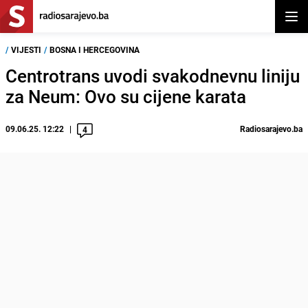
Otvor
/
VIJESTI
/
BOSNA I HERCEGOVINA
Centrotrans uvodi svakodnevnu liniju
za Neum: Ovo su cijene karata
09.06.25. 12:22
Radiosarajevo.ba
4