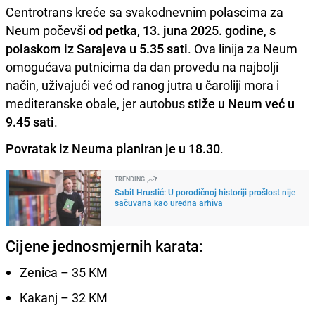
Centrotrans kreće sa svakodnevnim polascima za
Neum počevši
od petka, 13. juna 2025. godine
,
s
polaskom iz Sarajeva u 5.35 sati
. Ova linija za Neum
omogućava putnicima da dan provedu na najbolji
način, uživajući već od ranog jutra u čaroliji mora i
mediteranske obale, jer autobus
stiže u Neum već u
9.45 sati
.
Povratak iz Neuma planiran je u 18.30
.
TRENDING
Sabit Hrustić: U porodičnoj historiji prošlost nije
sačuvana kao uredna arhiva
Cijene jednosmjernih karata:
Zenica – 35 KM
Kakanj – 32 KM