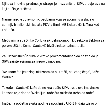
Njihova imovina predmet je istrage, jer nezvanično, SIPA provjerava na
koji način je stečena.
Naime, riječ je uglavnom o osobama koja se spominju u slučaju
sumnjivih milionskih isplata PDV-a firmi "MB Kekerović" iz Trna kod
Laktaša.
Među njima su i Dinko Ćorluka aktuelni pomoćnik direktora Sektora za
poreze UIO, te Kemal Čaušević bivši direktor te institucije.
Za "Nezavisne" Ćorluka je kratko prokomentarisao da ne zna da je
SIPA zainteresirana za njegovu imovinu.
"Ne znam šta je razlog, niti znam da su tražili, niti zbog čega", kaže
Ćorluka.
Također i Čaušević kaže da ne zna zašto SIPA treba ove imovinske
kartone te je dodao "Neka ljudi rade šta misle da treba da rade".
Inače, na početku svake godine zaposleni u UIO BiH daju izjavu o