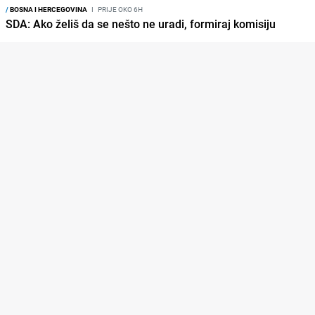
/
BOSNA I HERCEGOVINA
I
PRIJE OKO 6H
SDA: Ako želiš da se nešto ne uradi, formiraj komisiju