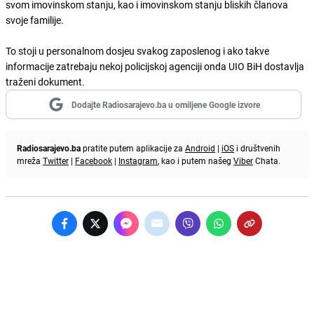
svom imovinskom stanju, kao i imovinskom stanju bliskih članova
svoje familije.
To stoji u personalnom dosjeu svakog zaposlenog i ako takve
informacije zatrebaju nekoj policijskoj agenciji onda UIO BiH dostavlja
traženi dokument.
Dodajte Radiosarajevo.ba u omiljene Google izvore
Radiosarajevo.ba
pratite putem aplikacije za
Android
|
iOS
i društvenih
mreža
Twitter
|
Facebook
|
Instagram
, kao i putem našeg
Viber
Chata.