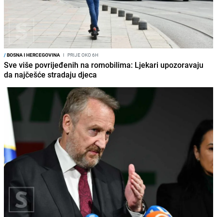
/
BOSNA I HERCEGOVINA
I
PRIJE OKO 6H
Sve više povrijeđenih na romobilima: Ljekari upozoravaju
da najčešće stradaju djeca