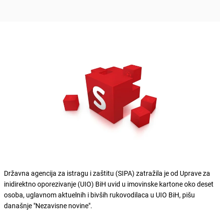
Državna agencija za istragu i zaštitu (SIPA) zatražila je od Uprave za
inidirektno oporezivanje (UIO) BiH uvid u imovinske kartone oko deset
osoba, uglavnom aktuelnih i bivših rukovodilaca u UIO BiH, pišu
današnje "Nezavisne novine".