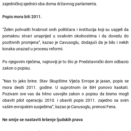
zajedničkoj sjednici oba doma državnog parlamenta.
Popis mora biti 2011.
“Želim pohvaliti hrabrost onih političara i institucija koji su uspjeli da
pomaknu stvari unaprijed u ovakvim okolnostima i da dovedu do
pozitivnih promjena”, kazao je Cavusoglu, dodajući da je bilo i nekih
koraka unazad u procesu reformi.
Po njegovim riječima, najnoviji je to što je Predstavnički dom odbacio
zakon o popisu.
“Nas to jako brine. Stav Skupštine Vijeća Evrope je jasan, popis se
mora desiti 2011. godine. U suprotnom će BiH ponovo kaskati.
Pozivam sve vas da hitno usvojite zakon o popisu da bismo mogli
obaviti pilot operaciju 2010. i obaviti popis 2011. zajedno sa svim
vašim evropskim susjedima”, kazao je Cavusoglu, prenosi Fena.
Ne smije se nastaviti kršenje ljudskih prava