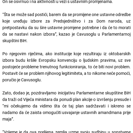
On se osvrnuo i na aktivnosti u vezi s ustavnim promjenama.
“Šta se može sad postići, barem da se promijene one ustavne odredbe
koje uređuju izbore za Predsjedništvo i za Dom naroda, uz
pretpostavku da su šire ustavne promjene potrebne i da će to morati
da se nastavi nakon izbora”, kazao je Cavusoglu u Parlamentarnoj
skupštini BiH.
Po njegovim riječima, ako institucije koje rezultiraju iz oktobarskih
izbora budu kršile Evropsku konvenciju o ljudskim pravima, uz sve
postojeće probleme trenutnog funkcioniranja, to će biti novi problem.
Postavit će se problem njihovog legitimiteta, a to nikome neće pomoći,
poručio je Cavusoglu.
Zato, dodao je, pozdravljamo inicijativu Parlamentarne skupštine BiH
da traži od Vijeća ministara da ponudi plan akcije o izvršenju presude i
“mi očekujemo da vidimo šta će taj plan sadržavati i iskreno se
nadamo da će zaista omogućiti usvajanje ustavnih amandmana prije
maja”.
“Vrijeme je da ova prelijepa zemlja uzme svoju sudbinu u sopstvene