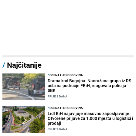
/
Najčitanije
/
BOSNA I HERCEGOVINA
Drama kod Bugojna: Naoružana grupa iz RS
ušla na područje FBiH, reagovala policija
SBK
PRIJE 2 DANA
/
BOSNA I HERCEGOVINA
Lidl BiH najavljuje masovno zapošljavanje:
Otvorene prijave za 1.000 mjesta u logistici i
prodaji
PRIJE 2 DANA