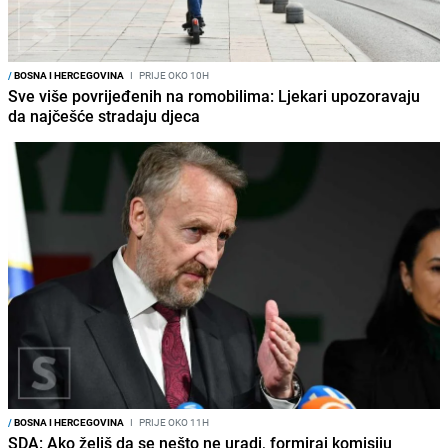
/
BOSNA I HERCEGOVINA
I
PRIJE OKO 10H
Sve više povrijeđenih na romobilima: Ljekari upozoravaju
da najčešće stradaju djeca
/
BOSNA I HERCEGOVINA
I
PRIJE OKO 11H
SDA: Ako želiš da se nešto ne uradi, formiraj komisiju