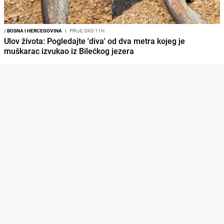
/
BOSNA I HERCEGOVINA
I
PRIJE OKO 11H
Ulov života: Pogledajte 'diva' od dva metra kojeg je
muškarac izvukao iz Bilećkog jezera