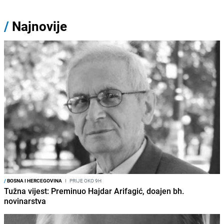
/
Najnovije
/
BOSNA I HERCEGOVINA
I
PRIJE OKO 9H
Tužna vijest: Preminuo Hajdar Arifagić, doajen bh.
novinarstva