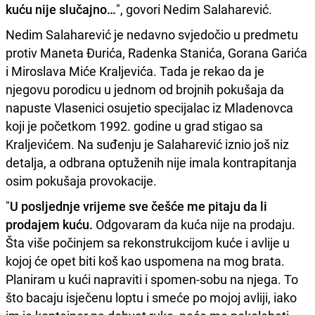
kuću nije slučajno…
", govori Nedim Salaharević.
Nedim Salaharević je nedavno svjedočio u predmetu
protiv Maneta Đurića, Radenka Stanića, Gorana Garića
i Miroslava Miće Kraljevića. Tada je rekao da je
njegovu porodicu u jednom od brojnih pokušaja da
napuste Vlasenici osujetio specijalac iz Mladenovca
koji je početkom 1992. godine u grad stigao sa
Kraljevićem. Na suđenju je Salaharević iznio još niz
detalja, a odbrana optuženih nije imala kontrapitanja
osim pokušaja provokacije.
"
U posljednje vrijeme sve češće me pitaju da li
prodajem kuću.
Odgovaram da kuća nije na prodaju.
Šta više počinjem sa rekonstrukcijom kuće i avlije u
kojoj će opet biti koš kao uspomena na mog brata.
Planiram u kući napraviti i spomen-sobu na njega. To
što bacaju isječenu loptu i smeće po mojoj avliji, iako