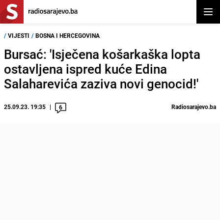
Otvor
/
VIJESTI
/
BOSNA I HERCEGOVINA
Bursać: 'Isječena košarkaška lopta
ostavljena ispred kuće Edina
Salaharevića zaziva novi genocid!'
25.09.23. 19:35
Radiosarajevo.ba
6