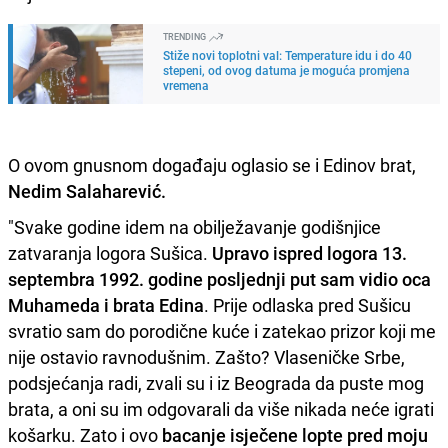
TRENDING
Stiže novi toplotni val: Temperature idu i do 40
stepeni, od ovog datuma je moguća promjena
vremena
O ovom gnusnom događaju oglasio se i Edinov brat,
Nedim Salaharević.
"Svake godine idem na obilježavanje godišnjice
zatvaranja logora Sušica.
Upravo ispred logora 13.
septembra 1992. godine posljednji put sam vidio oca
Muhameda i brata Edina
. Prije odlaska pred Sušicu
svratio sam do porodične kuće i zatekao prizor koji me
nije ostavio ravnodušnim. Zašto? Vlaseničke Srbe,
podsjećanja radi, zvali su i iz Beograda da puste mog
brata, a oni su im odgovarali da više nikada neće igrati
košarku. Zato i ovo
bacanje isječene lopte pred moju