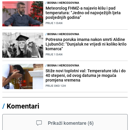
/
BOSNA I HERCEGOVINA
Meteorolog FHMZ-a najavio kišu i pad
temperatura: "Jedno od najsvježijih ljeta
posljednjih godina"
PRIJE 1 DAN
/
BOSNA I HERCEGOVINA
Potresna poruka imama nakon smrti Aldine
Ljubunčić: "Dunjaluk ne vrijedi ni koliko krilo
komarca"
PRIJE 1 DAN
/
BOSNA I HERCEGOVINA
Stiže novi toplotni val: Temperature idu i do
40 stepeni, od ovog datuma je moguća
promjena vremena
PRIJE OKO 12H
/
Komentari
Prikaži komentare
(
6
)