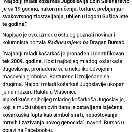
"Najbolji mladi košarkaš Jugoslavije Edin Salaharević
je sa 19 godina, nakon mučenja, torture, prebijanja i
svakovrsnog zlostavljanja, ubijen u logoru Sušica iste
te godine."
Napisao je ovo, između ostalog poznati novinar i
kolumnista portala
Radiosarajevo.ba
Dragan Bursać.
"
Najbolji mladi košarkaš je pronađen i identifikovan
tek 2009. godine.
Kosti najboljeg mladog košarkaša
Jugoslavije, pronađene su u nekoliko odvojenih
masovnih grobnica. Rasturene i izmiješane sa
drugima. Najbolji mladi košarkaš Jugoslavije ukopan
je na mezaru Rakita u Vlasenici.
Ispred kuće
najboljeg mladog košarkaša Jugoslavije,
koji je mučki ubijen ovih dana je
ostavljena isječena
košarkaška lopta kao simbol smrti, nepoštovanja
mrtvih i zazivanja novog genocida
", navodi Bursać u
objavi na Facebook-u.