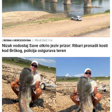
/
BOSNA I HERCEGOVINA
I
PRIJE OKO 11H
Nizak vodostaj Save otkrio jeziv prizor: Ribari pronašli kosti
kod Brčkog, policija osigurava teren