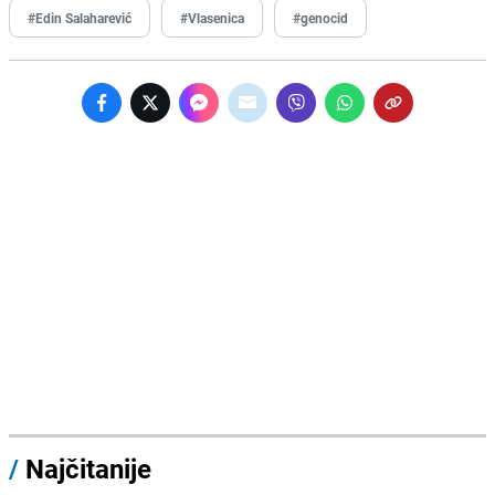
#Edin Salaharević
#Vlasenica
#genocid
/
Najčitanije