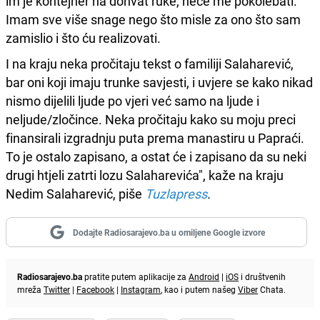
im je kontejner na dohvat ruke, neće me pokolebati.
Imam sve više snage nego što misle za ono što sam
zamislio i što ću realizovati.
I na kraju neka pročitaju tekst o familiji Salaharević,
bar oni koji imaju trunke savjesti, i uvjere se kako nikad
nismo dijelili ljude po vjeri već samo na ljude i
neljude/zločince. Neka pročitaju kako su moju preci
finansirali izgradnju puta prema manastiru u Papraći.
To je ostalo zapisano, a ostat će i zapisano da su neki
drugi htjeli zatrti lozu Salaharevića", kaže na kraju
Nedim Salaharević, piše
Tuzlapress
.
Dodajte Radiosarajevo.ba u omiljene Google izvore
Radiosarajevo.ba
pratite putem aplikacije za
Android
|
iOS
i društvenih
mreža
Twitter
|
Facebook
|
Instagram
, kao i putem našeg
Viber
Chata.