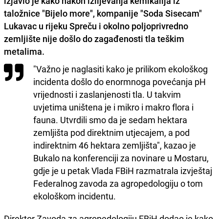
izjavio je kako nakon izlijevanja kemikalija iz
taložnice "Bijelo more", kompanije "Soda Sisecam"
Lukavac u rijeku Spreču i okolno poljoprivredno
zemljište nije došlo do zagađenosti tla teškim
metalima.
"Važno je naglasiti kako je prilikom ekološkog
incidenta došlo do enormnoga povećanja pH
vrijednosti i zaslanjenosti tla. U takvim
uvjetima uništena je i mikro i makro flora i
fauna. Utvrdili smo da je sedam hektara
zemljišta pod direktnim utjecajem, a pod
indirektnim 46 hektara zemljišta", kazao je
Bukalo na konferenciji za novinare u Mostaru,
gdje je u petak Vlada FBiH razmatrala izvještaj
Federalnog zavoda za agropedologiju o tom
ekološkom incidentu.
Direktor Zavoda za agropedologiju FBiH dodao je kako