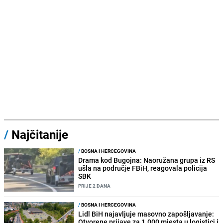
/
Najčitanije
/
BOSNA I HERCEGOVINA
Drama kod Bugojna: Naoružana grupa iz RS
ušla na područje FBiH, reagovala policija
SBK
PRIJE 2 DANA
/
BOSNA I HERCEGOVINA
Lidl BiH najavljuje masovno zapošljavanje:
Otvorene prijave za 1.000 mjesta u logistici i