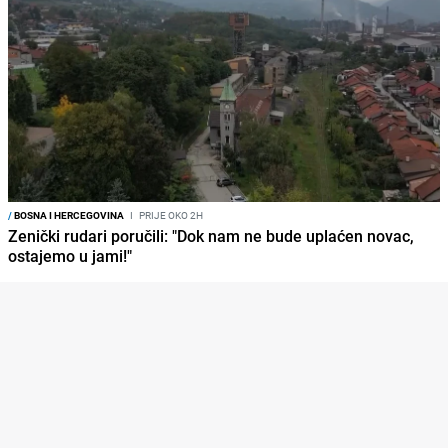
/
BOSNA I HERCEGOVINA
I
PRIJE OKO 2H
Zenički rudari poručili: "Dok nam ne bude uplaćen novac,
ostajemo u jami!"