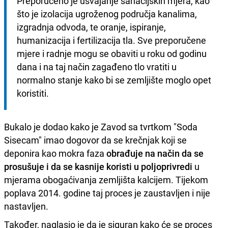
Preporučeno je usvajanje sanacijskih mjera, kao 
što je izolacija ugroženog područja kanalima, 
izgradnja odvoda, te oranje, ispiranje, 
humanizacija i fertilizacija tla. Sve preporučene 
mjere i radnje mogu se obaviti u roku od godinu 
dana i na taj način zagađeno tlo vratiti u 
normalno stanje kako bi se zemljište moglo opet 
koristiti.
Bukalo je dodao kako je Zavod sa tvrtkom "Soda
Sisecam" imao dogovor da se krečnjak koji se
deponira kao mokra faza
obrađuje na način da se
prosušuje i da se kasnije koristi u poljoprivredi
u
mjerama obogaćivanja zemljišta kalcijem. Tijekom
poplava 2014. godine taj proces je zaustavljen i nije
nastavljen.
Također, naglasio je da je siguran kako će se proces