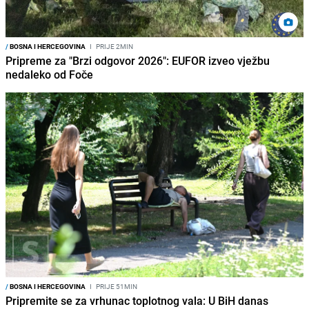
/
BOSNA I HERCEGOVINA
I
PRIJE 2MIN
Pripreme za "Brzi odgovor 2026": EUFOR izveo vježbu
nedaleko od Foče
/
BOSNA I HERCEGOVINA
I
PRIJE 51MIN
Pripremite se za vrhunac toplotnog vala: U BiH danas