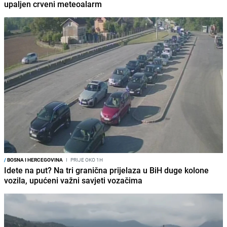
upaljen crveni meteoalarm
/
BOSNA I HERCEGOVINA
I
PRIJE OKO 1H
Idete na put? Na tri granična prijelaza u BiH duge kolone
vozila, upućeni važni savjeti vozačima