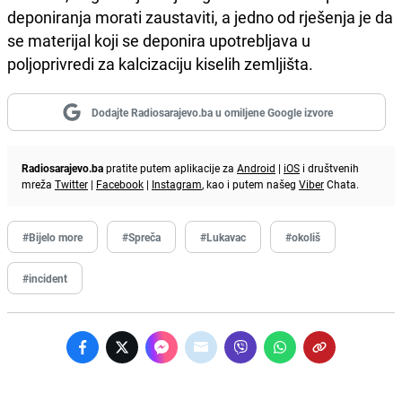
deponiranja morati zaustaviti, a jedno od rješenja je da
se materijal koji se deponira upotrebljava u
poljoprivredi za kalcizaciju kiselih zemljišta.
Dodajte Radiosarajevo.ba u omiljene Google izvore
Radiosarajevo.ba
pratite putem aplikacije za
Android
|
iOS
i društvenih
mreža
Twitter
|
Facebook
|
Instagram
, kao i putem našeg
Viber
Chata.
#Bijelo more
#Spreča
#Lukavac
#okoliš
#incident