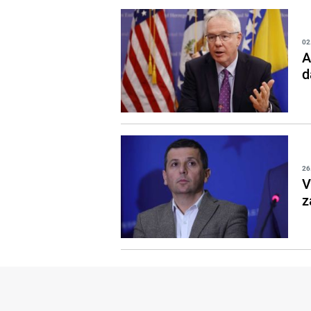
02
A
d
26
V
z