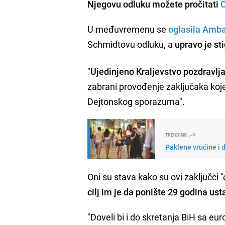
Njegovu odluku možete pročitati
U međuvremenu se
oglasila Amba
Schmidtovu odluku, a
upravo je st
"
Ujedinjeno Kraljevstvo pozdravlj
zabrani provođenje zaključaka koje 
Dejtonskog sporazuma".
TRENDING
Paklene vrućine i 
Oni su stava kako su ovi zaključci "
cilj im je da ponište 29 godina us
"Doveli bi i do skretanja BiH sa eur