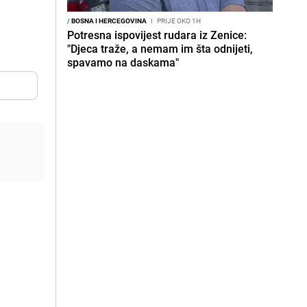
/
BOSNA I HERCEGOVINA
I
PRIJE OKO 1H
Potresna ispovijest rudara iz Zenice:
"Djeca traže, a nemam im šta odnijeti,
spavamo na daskama"