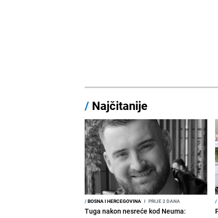
/
Najčitanije
/
BOSNA I HERCEGOVINA
I
PRIJE 2 DANA
/
Tuga nakon nesreće kod Neuma: