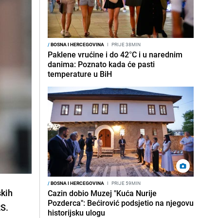
/
BOSNA I HERCEGOVINA
I
PRIJE 38MIN
Paklene vrućine i do 42°C i u narednim
danima: Poznato kada će pasti
temperature u BiH
/
BOSNA I HERCEGOVINA
I
PRIJE 59MIN
skih
Cazin dobio Muzej "Kuća Nurije
Pozderca": Bećirović podsjetio na njegovu
RS.
historijsku ulogu