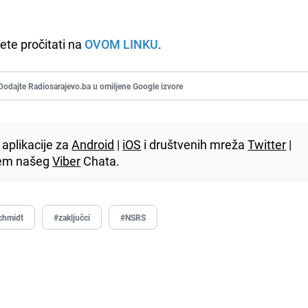
te pročitati na
OVOM LINKU
.
Dodajte Radiosarajevo.ba u omiljene Google izvore
aplikacije za
Android
|
iOS
i društvenih mreža
Twitter
|
utem našeg
Viber
Chata.
Schmidt
#zaključci
#NSRS