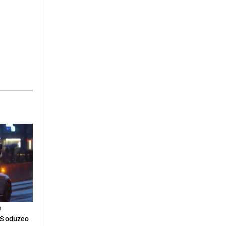
N
RS oduzeo