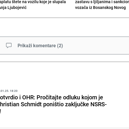
splatu štete na vozilu koje je slupala
zastavu s ljiljanima i sankcio
Anja Ljubojević
vozača iz Bosanskog Novog
Prikaži komentare
(
2
)
.01.25. 18:20
otvrdio i OHR: Pročitajte odluku kojom je
hristian Schmidt poništio zaključke NSRS-
!