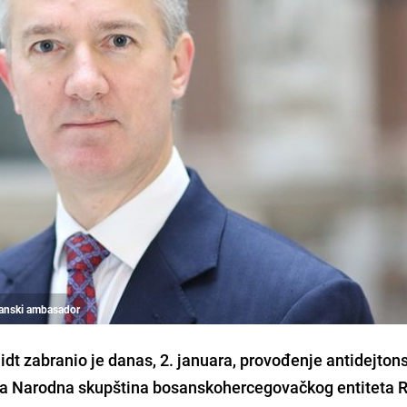
itanski ambasador
dt zabranio je danas, 2. januara, provođenje antidejton
ila Narodna skupština bosanskohercegovačkog entiteta 