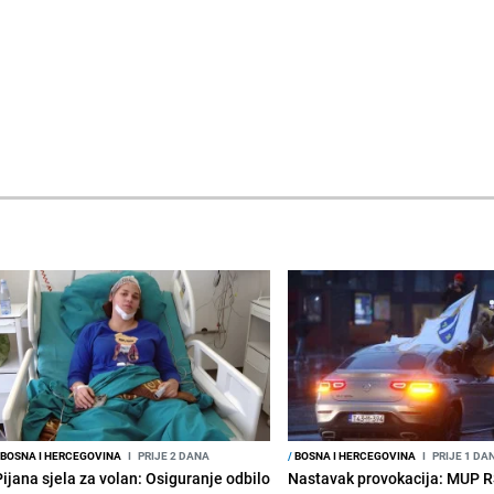
BOSNA I HERCEGOVINA
I
PRIJE 2 DANA
/
BOSNA I HERCEGOVINA
I
PRIJE 1 DA
Pijana sjela za volan: Osiguranje odbilo
Nastavak provokacija: MUP 