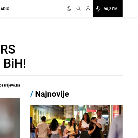
RADIO
90,2 FM
SRS
 BiH!
osarajevo.ba
/
Najnovije