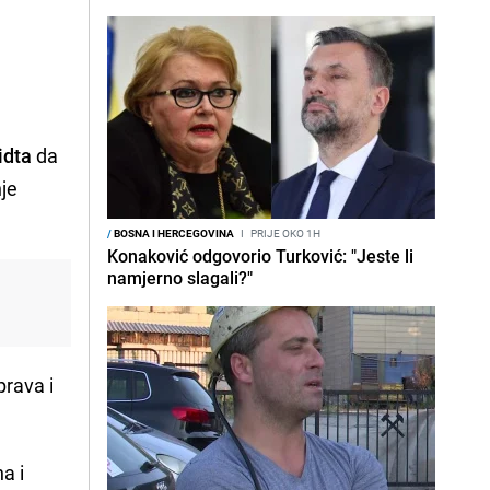
idta
da
nje
/
BOSNA I HERCEGOVINA
I
PRIJE OKO 1H
Konaković odgovorio Turković: "Jeste li
namjerno slagali?"
prava i
a i