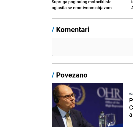
Supruga poginulog motocikliste
i
oglasila se emotivnom objavom
/
Komentari
/
Povezano
02
P
C
a