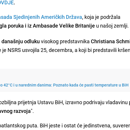
OVDJE
.
sada Sjedinjenih Američkih Država
, koja je podržala
igla poruka i iz Ambasade Velike Britanije
u našoj zemlji.
a današnju odluku
visokog predstavnika
Christiana Schm
je NSRS usvojila 25, decembra, a koji bi predstavili krše
do 42°C i u narednim danima: Poznato kada će pasti temperature u BiH
ozbiljna prijetnja Ustavu BiH, izravno podrivaju vladavinu 
tavnog razvoja
".
oatlantskog puta. BiH jeste i ostat će jedinstvena, suveren