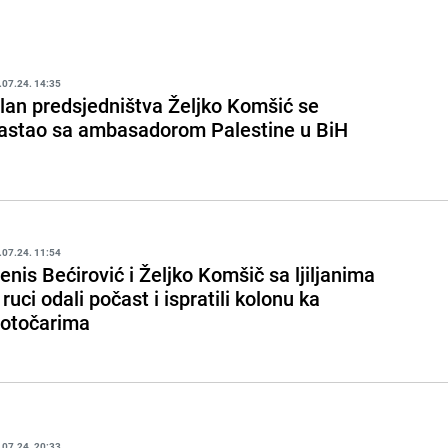
.07.24. 14:35
lan predsjedništva Željko Komšić se
astao sa ambasadorom Palestine u BiH
.07.24. 11:54
enis Bećirović i Željko Komšič sa ljiljanima
 ruci odali počast i ispratili kolonu ka
otočarima
.07.24. 20:33