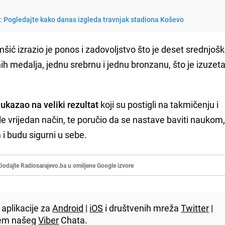
i: Pogledajte kako danas izgleda travnjak stadiona Koševo
ić izrazio je ponos i zadovoljstvo što je deset srednjoško
ih medalja, jednu srebrnu i jednu bronzanu, što je izuzet
e
ukazao na veliki rezultat
koji su postigli na takmičenju i
le vrijedan način, te poručio da se nastave baviti naukom
 i budu sigurni u sebe.
Dodajte Radiosarajevo.ba u omiljene Google izvore
aplikacije za
Android
|
iOS
i društvenih mreža
Twitter
|
utem našeg
Viber
Chata.