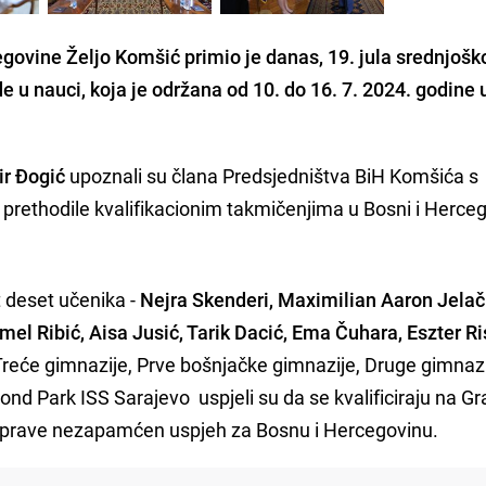
govine Željo Komšić primio je danas, 19. jula srednjošk
 u nauci, koja je održana od 10. do 16. 7. 2024. godine
r Đogić
upoznali su člana Predsjedništva BiH Komšića s
prethodile kvalifikacionim takmičenjima u Bosni i Herceg
t deset učenika -
Nejra Skenderi, Maximilian Aaron Jelač
l Ribić, Aisa Jusić, Tarik Dacić, Ema Čuhara, Eszter Ris
Treće gimnazije, Prve bošnjačke gimnazije, Druge gimnazi
ond Park ISS Sarajevo uspjeli su da se kvalificiraju na G
naprave nezapamćen uspjeh za Bosnu i Hercegovinu.