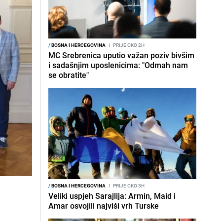
/
BOSNA I HERCEGOVINA
I
PRIJE OKO 2H
MC Srebrenica uputio važan poziv bivšim
i sadašnjim uposlenicima: "Odmah nam
se obratite"
/
BOSNA I HERCEGOVINA
I
PRIJE OKO 3H
Veliki uspjeh Sarajlija: Armin, Maid i
Amar osvojili najviši vrh Turske