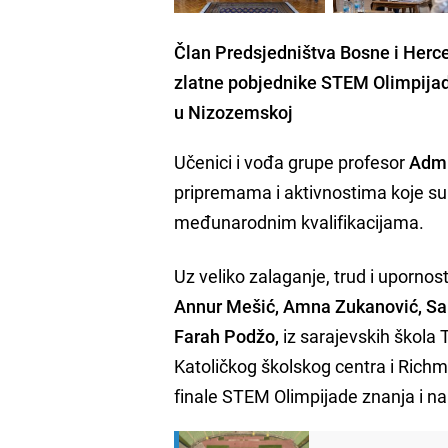
Član Predsjedništva Bosne i Herce
zlatne pobjednike STEM Olimpijade
u Nizozemskoj
Učenici i vođa grupe profesor
Admi
pripremama i aktivnostima koje su 
međunarodnim kvalifikacijama.
Uz veliko zalaganje, trud i upornos
Annur Mešić, Amna Zukanović, Same
Farah Podžo,
iz sarajevskih škola 
Katoličkog školskog centra i Richm
finale STEM Olimpijade znanja i 