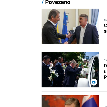
/
Povezano
16
Č
s
09
D
u
P
08