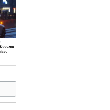
N
RS oduzeo
nisao