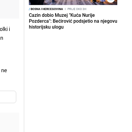
/
BOSNA I HERCEGOVINA
I
PRIJE OKO 3H
Cazin dobio Muzej "Kuća Nurije
Pozderca": Bećirović podsjetio na njegovu
historijsku ulogu
lki i
an
, ne