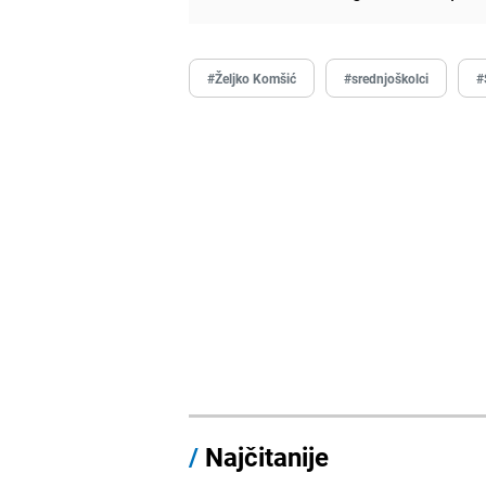
#Željko Komšić
#srednjoškolci
#
/
Najčitanije