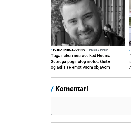
/
BOSNA I HERCEGOVINA
I
PRIJE 2 DANA
/
Tuga nakon nesreće kod Neuma:
Supruga poginulog motocikliste
i
oglasila se emotivnom objavom
/
Komentari