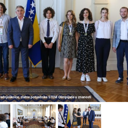
srednjoškolce, zlatne pobjednike STEM Olimpijade u znanosti