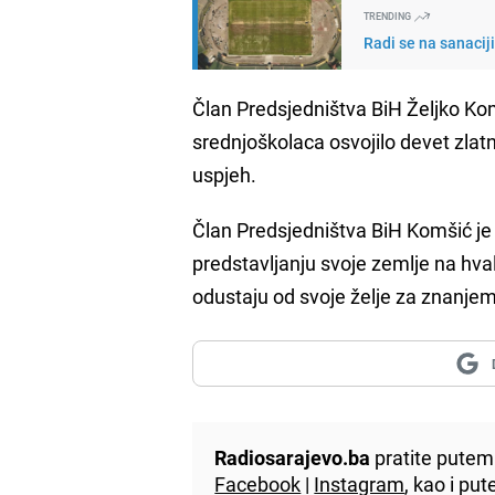
TRENDING
Radi se na sanacij
Član Predsjedništva BiH Željko Komš
srednjoškolaca osvojilo devet zlatn
uspjeh.
Član Predsjedništva BiH Komšić j
predstavljanju svoje zemlje na hva
odustaju od svoje želje za znanjem
Radiosarajevo.ba
pratite putem 
Facebook
|
Instagram
, kao i p