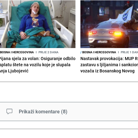
BOSNA I HERCEGOVINA
I
PRIJE 2 DANA
/
BOSNA I HERCEGOVINA
I
PRIJE 1 DA
Pijana sjela za volan: Osiguranje odbilo
Nastavak provokacija: MUP 
splatu štete na vozilu koje je slupala
zastavu s ljiljanima i sankcio
Anja Ljubojević
vozača iz Bosanskog Novog
Prikaži komentare
(
8
)