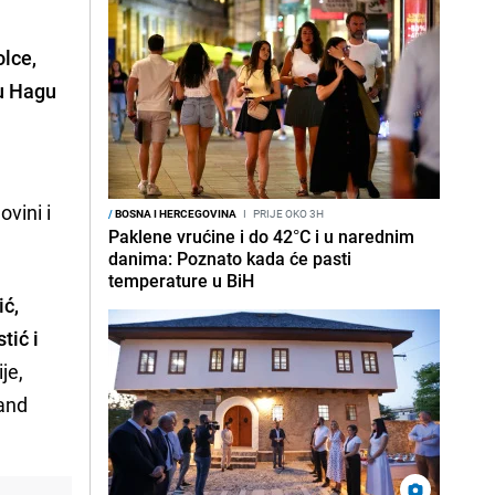
olce,
 u Hagu
ovini i
/
BOSNA I HERCEGOVINA
I
PRIJE OKO 3H
Paklene vrućine i do 42°C i u narednim
danima: Poznato kada će pasti
temperature u BiH
ić,
tić i
je,
rand