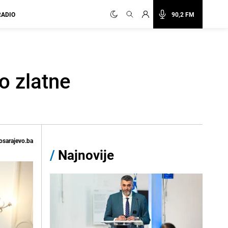
RADIO
90,2 FM
o zlatne
osarajevo.ba
/
Najnovije