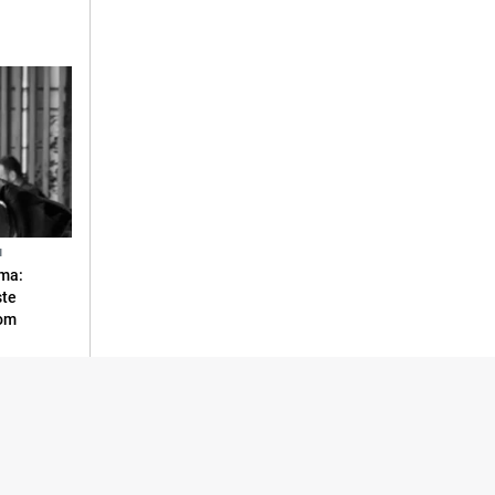
N
ma:
ste
vom