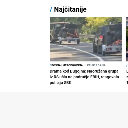
/
Najčitanije
/
BOSNA I HERCEGOVINA
I
PRIJE 2 DANA
/
Drama kod Bugojna: Naoružana grupa
iz RS ušla na područje FBiH, reagovala
policija SBK
1