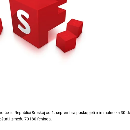
no će i u Republici Srpskoj od 1. septembra poskupjeti minimalno za 30 d
oštati između 70 i 80 feninga.