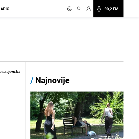
RADIO
90,2 FM
osarajevo.ba
/
Najnovije