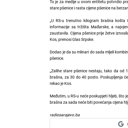
To je za medije u ovom entitetu potvrdio pr
stare pšenice i rasta cijene pšenice na berz
„U RS-u trenutno kilogram brašna košta 0
informacije sa tržišta Mađarske, a najvjero
zaustavila. Cijena pšenice prije žetve iznosi
Kos, prenosi Glas Srpske.
Dodao je da su mlinari do sada mljeli kombinac
pšenice.
„Zalihe stare pšenice nestaju, tako da od 1
brašna, za 30 do 40 posto. Poskupljenja će 
rekao je Kos.
Međutim, u RS-u neće poskupjeti hljeb, što j
brašna za sada neće biti povećanja cijena hlje
radiosarajevo.ba