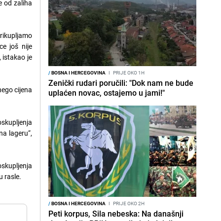
e od zaliha
rikupljamo
ce još nije
 istakao je
/
BOSNA I HERCEGOVINA
I
PRIJE OKO 1H
Zenički rudari poručili: "Dok nam ne bude
 nego cijena
uplaćen novac, ostajemo u jami!"
oskupljenja
na lageru“,
oskupljenja
u rasle.
/
BOSNA I HERCEGOVINA
I
PRIJE OKO 2H
Peti korpus, Sila nebeska: Na današnji