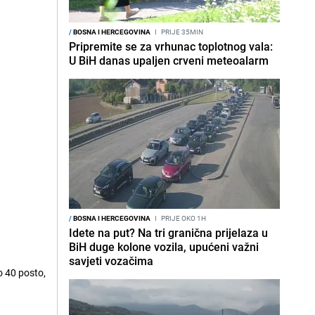
/
BOSNA I HERCEGOVINA
I
PRIJE 35MIN
Pripremite se za vrhunac toplotnog vala:
U BiH danas upaljen crveni meteoalarm
/
BOSNA I HERCEGOVINA
I
PRIJE OKO 1H
Idete na put? Na tri granična prijelaza u
BiH duge kolone vozila, upućeni važni
savjeti vozačima
o 40 posto,