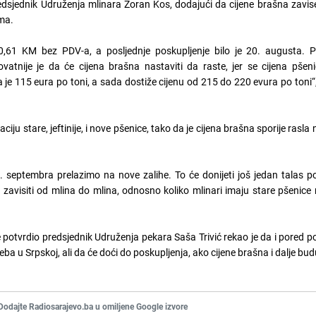
edsjednik Udruženja mlinara Zoran Kos, dodajući da cijene brašna zavis
ama.
,61 KM bez PDV-a, a posljednje poskupljenje bilo je 20. augusta. P
vatnije je da će cijena brašna nastaviti da raste, jer se cijena pšeni
la je 115 eura po toni, a sada dostiže cijenu od 215 do 220 evura po toni“,
iju stare, jeftinije, i nove pšenice, tako da je cijena brašna sporije rasla
. septembra prelazimo na nove zalihe. To će donijeti još jedan talas p
zavisiti od mlina do mlina, odnosno koliko mlinari imaju stare pšenice 
e potvrdio predsjednik Udruženja pekara Saša Trivić rekao je da i pored p
ba u Srpskoj, ali da će doći do poskupljenja, ako cijene brašna i dalje bud
Dodajte Radiosarajevo.ba u omiljene Google izvore