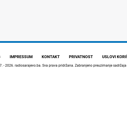
G
IMPRESSUM
KONTAKT
PRIVATNOST
USLOVI KOR
7. - 2026.
radiosarajevo.ba
. Sva prava pridržana. Zabranjeno preuzimanje sadržaja