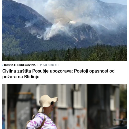
/
BOSNA I HERCEGOVINA
I
PRIJE OKO 1H
Civilna zaštita Posušje upozorava: Postoji opasnost od
požara na Blidinju