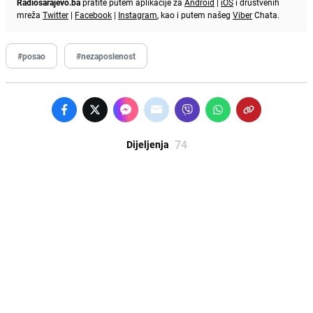
Radiosarajevo.ba
pratite putem aplikacije za
Android
|
iOS
i društvenih
mreža
Twitter
|
Facebook
|
Instagram
, kao i putem našeg
Viber
Chata.
#posao
#nezaposlenost
74
Dijeljenja