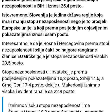
nezaposlenosti u BiH i iznosi 25,4 posto.
Istovremeno, Slovenija je jedina država regije koja
ima i manju stopu nezaposlenosti nego je to prosjek
Europske unije, a koji prema posljednjim objavljenim
pokazateljima iznosi osam posto.
Interesantno je da je Bosna i Hercegovina prema stopi
nezaposlenosti
lošija čak i od najgore rangirane
članice EU Grčke
gdje je stopa nezaposlenosti visokih
23,5 posto.
Stopa nezaposlenosti u Hrvatskoj je prema
posljedenjim pokazateljima 10,8 posto, Srbiji 14,6, a
Crnoj Gori 17,4 posto, dok je u Makedoniji iznimno
visoka i evidentirana je sa 22,9 posto.
Iznimno visoku stopu nezaposlenosti ima 
Španija i iznosi 18,2 posto, što znači u usporedbi 