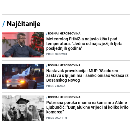
/
Najčitanije
/
BOSNA I HERCEGOVINA
Meteorolog FHMZ-a najavio kišu i pad
temperatura: "Jedno od najsvježijih ljeta
posljednjih godina"
PRIJE OKO 23H
/
BOSNA I HERCEGOVINA
Nastavak provokacija: MUP RS oduzeo
zastavu s ljiljanima i sankcionisao vozača iz
Bosanskog Novog
PRIJE 2 DANA
/
BOSNA I HERCEGOVINA
Potresna poruka imama nakon smrti Aldine
Ljubunčić: "Dunjaluk ne vrijedi ni koliko krilo
komarca"
PRIJE OKO 11H