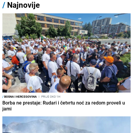
/
Najnovije
/
BOSNA I HERCEGOVINA
I
PRIJE OKO 1H
Borba ne prestaje: Rudari i četvrtu noć za redom proveli u
jami