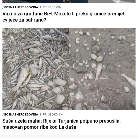
/
BOSNA I HERCEGOVINA
I
PRIJE 56MIN
Važno za građane BiH: Možete li preko granice prenijeti
cvijeće za sahranu?
/
BOSNA I HERCEGOVINA
I
PRIJE OKO 1H
Suša uzela maha: Rijeka Turjanica potpuno presušila,
masovan pomor ribe kod Laktaša