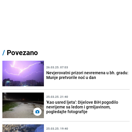
/
Povezano
26.03.25. 07:03
Nevjerovatni prizori nevremena u bh. gradu:
Munje pretvorile noć u dan
25.03.25. 21:40
'Kao usred ljeta': Dijelove BiH pogodilo
nevrijeme sa ledom i grmljavinom,
pogledajte fotografije
25.03.25. 19:40