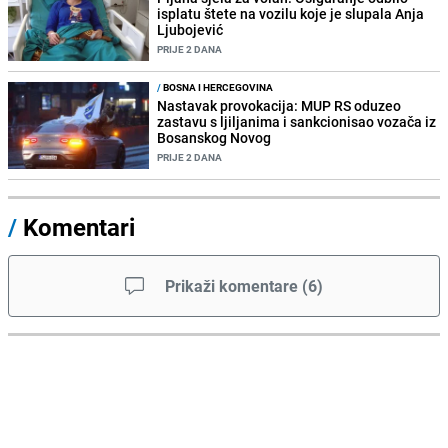
isplatu štete na vozilu koje je slupala Anja
Ljubojević
PRIJE 2 DANA
/
BOSNA I HERCEGOVINA
Nastavak provokacija: MUP RS oduzeo
zastavu s ljiljanima i sankcionisao vozača iz
Bosanskog Novog
PRIJE 2 DANA
/
Komentari
Prikaži komentare
(
6
)