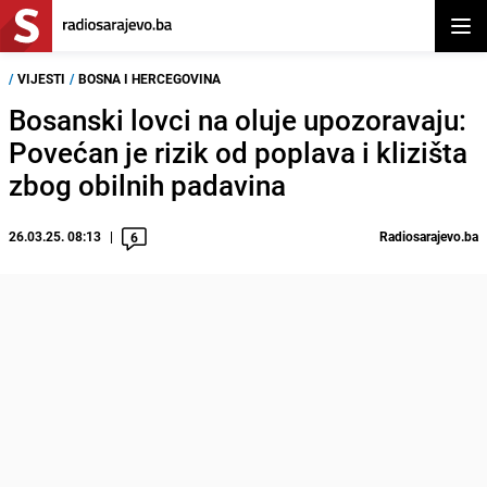
Otvor
/
VIJESTI
/
BOSNA I HERCEGOVINA
Bosanski lovci na oluje upozoravaju:
Povećan je rizik od poplava i klizišta
zbog obilnih padavina
26.03.25. 08:13
Radiosarajevo.ba
6