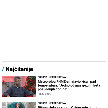
/
Najčitanije
/
BOSNA I HERCEGOVINA
Meteorolog FHMZ-a najavio kišu i pad
temperatura: "Jedno od najsvježijih ljeta
posljednjih godina"
PRIJE OKO 7H
/
BOSNA I HERCEGOVINA
Pijana sjela za volan: Osiguranje odbilo