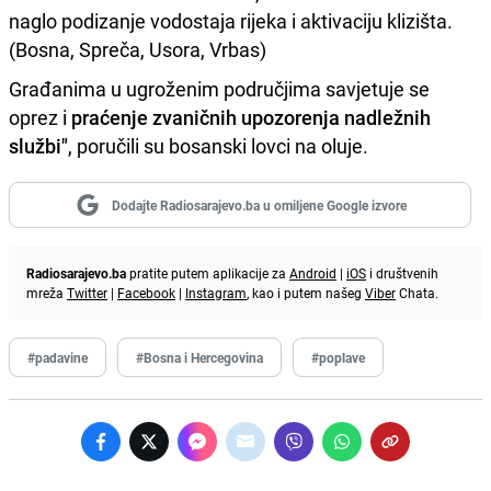
naglo podizanje vodostaja rijeka i aktivaciju klizišta.
(Bosna, Spreča, Usora, Vrbas)
Građanima u ugroženim područjima savjetuje se
oprez i
praćenje zvaničnih upozorenja nadležnih
službi"
, poručili su bosanski lovci na oluje.
Dodajte Radiosarajevo.ba u omiljene Google izvore
Radiosarajevo.ba
pratite putem aplikacije za
Android
|
iOS
i društvenih
mreža
Twitter
|
Facebook
|
Instagram
, kao i putem našeg
Viber
Chata.
#padavine
#Bosna i Hercegovina
#poplave