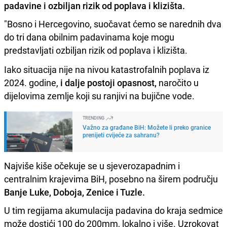
padavine i ozbiljan rizik od poplava i klizišta.
"Bosno i Hercegovino, suočavat ćemo se narednih dva
do tri dana obilnim padavinama koje mogu
predstavljati ozbiljan rizik od poplava i klizišta.
Iako situacija nije na nivou katastrofalnih poplava iz
2024. godine,
i dalje postoji opasnost,
naročito u
dijelovima zemlje koji su ranjivi na bujične vode.
TRENDING
Važno za građane BiH: Možete li preko granice
prenijeti cvijeće za sahranu?
Najviše kiše očekuje se u sjeverozapadnim i
centralnim krajevima BiH, posebno na širem području
Banje Luke, Doboja, Zenice i Tuzle.
U tim regijama akumulacija padavina do kraja sedmice
može dostići 100 do 200mm, lokalno i više. Uzrokovat