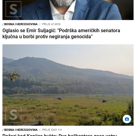
/
BOSNA I HERCEGOVINA
I
PRIJE 41MIN
Oglasio se Emir Suljagić: "Podrška američkih senatora
ključna u borbi protiv negiranja genocida"
/
BOSNA I HERCEGOVINA
I
PRIJE OKO 1H