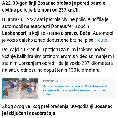
A22,
30-godišnji Bosanac prošao je pored patrole
civilne policije brzinom od 237 km/h
.
U utorak u 12:32 sati patrola civilne policije uočila je
automobil na autocesti Donauufer u općini
Leobendorf
, a koji se kretao
u pravcu Beča
. Automobil
je vozio daleko iznad dopuštene brzine, piše
Heute
.
Policajci su krenuli u potjeru za njim i tokom noćne
vožnje kalibriranim brzinomjerom s video snimanjem i
stalnim ubrzanjem odredili da je vozio 237 kilometara
na sat, u odnosu na dopuštenih 130 kilometara.
TRENDING
Radnici Vodovoda na terenu: Objavljen spisak
sarajevskih ulica koje bi danas mogle biti bez
vode
Zbog ovog velikog prekoračenja, 30-godišnji
Bosanac
je isključen iz saobraćaja.