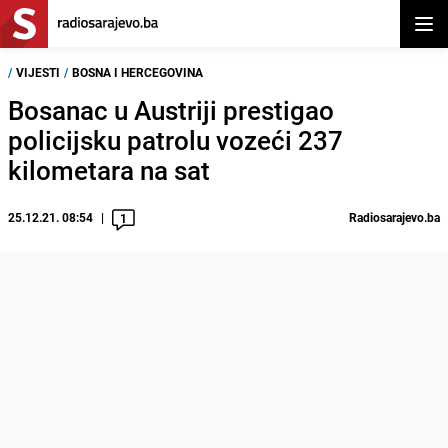
Otvor
/
VIJESTI
/
BOSNA I HERCEGOVINA
Bosanac u Austriji prestigao
policijsku patrolu vozeći 237
kilometara na sat
25.12.21. 08:54
Radiosarajevo.ba
1