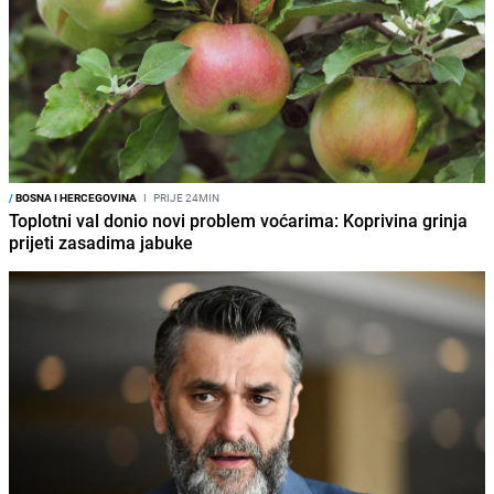
/
BOSNA I HERCEGOVINA
I
PRIJE 24MIN
Toplotni val donio novi problem voćarima: Koprivina grinja
prijeti zasadima jabuke