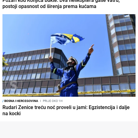
Požari kod Konjica bukte: Dva helikoptera gase vatru,
postoji opasnost od širenja prema kućama
/
BOSNA I HERCEGOVINA
I
PRIJE OKO 1H
Rudari Zenice treću noć proveli u jami: Egzistencija i dalje
na kocki