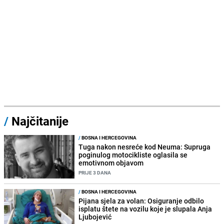
/
Najčitanije
/
BOSNA I HERCEGOVINA
Tuga nakon nesreće kod Neuma: Supruga
poginulog motocikliste oglasila se
emotivnom objavom
PRIJE 3 DANA
/
BOSNA I HERCEGOVINA
Pijana sjela za volan: Osiguranje odbilo
isplatu štete na vozilu koje je slupala Anja
Ljubojević