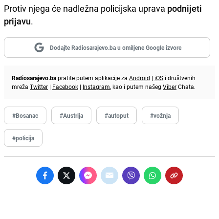
Protiv njega će nadležna policijska uprava
podnijeti
prijavu
.
Dodajte Radiosarajevo.ba u omiljene Google izvore
Radiosarajevo.ba
pratite putem aplikacije za
Android
|
iOS
i društvenih
mreža
Twitter
|
Facebook
|
Instagram
, kao i putem našeg
Viber
Chata.
#Bosanac
#Austrija
#autoput
#vožnja
#policija