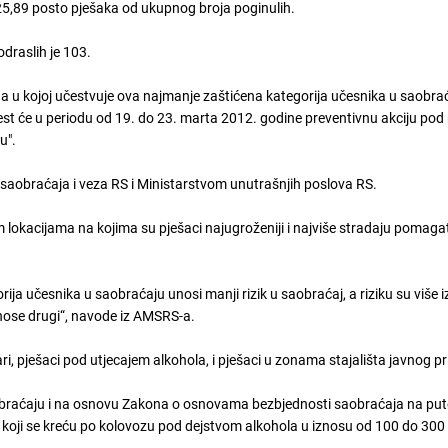
,89 posto pješaka od ukupnog broja poginulih.
odraslih je 103.
a u kojoj učestvuje ova najmanje zaštićena kategorija učesnika u saobrać
t će u periodu od 19. do 23. marta 2012. godine preventivnu akciju po
ju".
m saobraćaja i veza RS i Ministarstvom unutrašnjih poslova RS.
lokacijama na kojima su pješaci najugroženiji i najviše stradaju pomagat
ja učesnika u saobraćaju unosi manji rizik u saobraćaj, a riziku su više i
unose drugi“, navode iz AMSRS-a.
ari, pješaci pod utjecajem alkohola, i pješaci u zonama stajališta javnog p
saobraćaju i na osnovu Zakona o osnovama bezbjednosti saobraćaja na pu
koji se kreću po kolovozu pod dejstvom alkohola u iznosu od 100 do 300