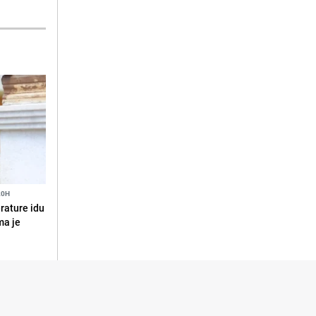
20H
erature idu
ma je