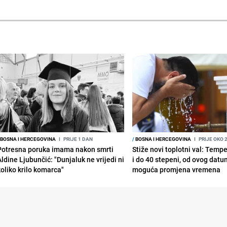
BOSNA I HERCEGOVINA
I
PRIJE 1 DAN
/
BOSNA I HERCEGOVINA
I
PRIJE OKO 
Potresna poruka imama nakon smrti
Stiže novi toplotni val: Temp
Aldine Ljubunčić: "Dunjaluk ne vrijedi ni
i do 40 stepeni, od ovog datu
koliko krilo komarca"
moguća promjena vremena