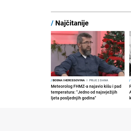
/
Najčitanije
/
BOSNA I HERCEGOVINA
I
PRIJE 2 DANA
/
Meteorolog FHMZ-a najavio kišu i pad
temperatura: "Jedno od najsvježijih
ljeta posljednjih godina"