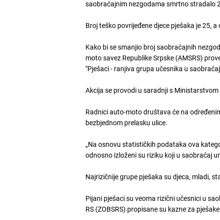
saobraćajnim nezgodama smrtno stradalo 25
Broj teško povrijeđene djece pješaka je 25, a 
Kako bi se smanjio broj saobraćajnih nezgod
moto savez Republike Srpske (AMSRS) proves
"Pješaci - ranjiva grupa učesnika u saobraća
Akcija se provodi u saradnji s Ministarstvo
Radnici auto-moto društava će na određenim 
bezbjednom prelasku ulice.
„Na osnovu statističkih podataka ova kategori
odnosno izloženi su riziku koji u saobraćaj 
Najrizičnije grupe pješaka su djeca, mladi, st
Pijani pješaci su veoma rizični učesnici u 
RS (ZOBSRS) propisane su kazne za pješake 