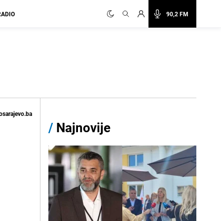
RADIO
90,2 FM
osarajevo.ba
/
Najnovije