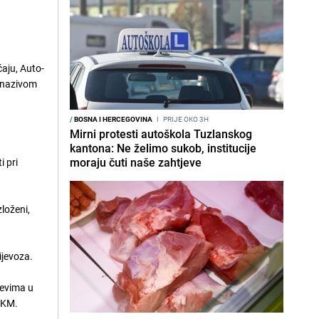
aju, Auto-
d nazivom
/
BOSNA I HERCEGOVINA
I
PRIJE OKO 3H
Mirni protesti autoškola Tuzlanskog
kantona: Ne želimo sukob, institucije
moraju čuti naše zahtjeve
i pri
zloženi,
rijevoza.
tevima u
 KM.