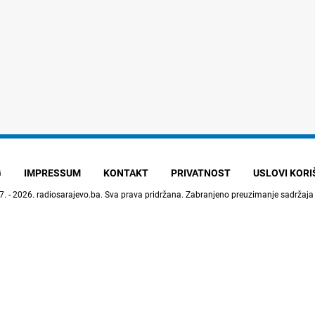
G
IMPRESSUM
KONTAKT
PRIVATNOST
USLOVI KOR
7. - 2026.
radiosarajevo.ba
. Sva prava pridržana. Zabranjeno preuzimanje sadržaja