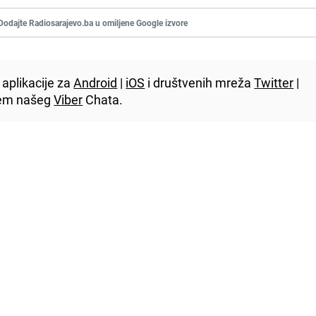
Dodajte Radiosarajevo.ba u omiljene Google izvore
aplikacije za
Android
|
iOS
i društvenih mreža
Twitter
|
utem našeg
Viber
Chata.