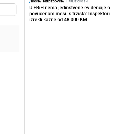
/
BOSNA I HERCEGOVINA
I
PRIJE OKO 3H
U FBiH nema jedinstvene evidencije o
povučenom mesu s tržišta: Inspektori
izrekli kazne od 48.000 KM