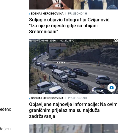
/
BOSNA I HERCEGOVINA
I
PRIJE OKO 1H
Suljagić objavio fotografiju Cvijanović:
"Iza nje je mjesto gdje su ubijani
Srebreničani"
/
BOSNA I HERCEGOVINA
I
PRIJE OKO 3H
Objavljene najnovije informacije: Na ovim
ijeđeno
graničnim prijelazima su najduža
zadržavanja
a je u