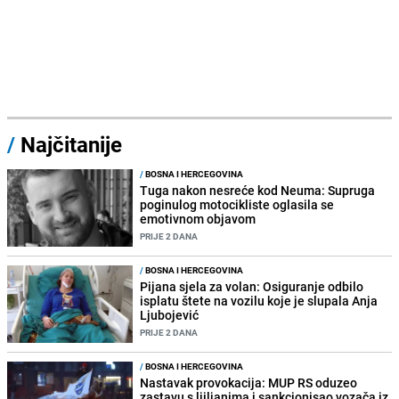
/
Najčitanije
/
BOSNA I HERCEGOVINA
Tuga nakon nesreće kod Neuma: Supruga
poginulog motocikliste oglasila se
emotivnom objavom
PRIJE 2 DANA
/
BOSNA I HERCEGOVINA
Pijana sjela za volan: Osiguranje odbilo
isplatu štete na vozilu koje je slupala Anja
Ljubojević
PRIJE 2 DANA
/
BOSNA I HERCEGOVINA
Nastavak provokacija: MUP RS oduzeo
zastavu s ljiljanima i sankcionisao vozača iz