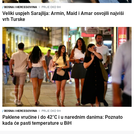
/
BOSNA I HERCEGOVINA
I
PRIJE OKO 9H
Veliki uspjeh Sarajlija: Armin, Maid i Amar osvojili najviši
vrh Turske
/
BOSNA I HERCEGOVINA
I
PRIJE OKO 9H
Paklene vrućine i do 42°C i u narednim danima: Poznato
kada će pasti temperature u BiH