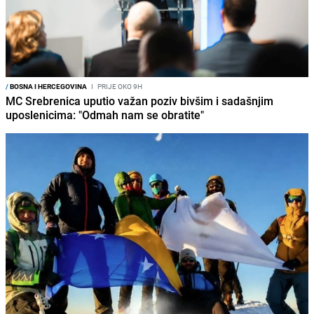
/
BOSNA I HERCEGOVINA
I
PRIJE OKO 9H
MC Srebrenica uputio važan poziv bivšim i sadašnjim
uposlenicima: "Odmah nam se obratite"