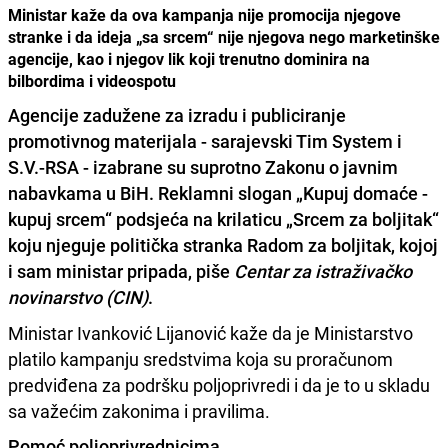
Ministar kaže da ova kampanja nije promocija njegove
stranke i da ideja „sa srcem“ nije njegova nego marketinške
agencije, kao i njegov lik koji trenutno dominira na
bilbordima i videospotu
Agencije
zadužene za izradu i publiciranje
promotivnog materijala - sarajevski Tim System i
S.V.-RSA -
izabrane su suprotno Zakonu
o javnim
nabavkama u BiH. Reklamni slogan „Kupuj domaće -
kupuj srcem“ podsjeća na krilaticu „Srcem za boljitak“
koju njeguje politička stranka Radom za boljitak, kojoj
i sam ministar pripada, piše
Centar za istraživačko
novinarstvo (CIN)
.
Ministar Ivanković Lijanović kaže da je Ministarstvo
platilo kampanju sredstvima koja su proračunom
predviđena za podršku poljoprivredi i da je to u skladu
sa važećim zakonima i pravilima.
Pomoć poljoprivrednicima