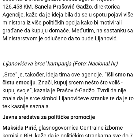
126.458 KM.
Sanela Prašović-Gadžo
, direktorica
Agencije, kaže da je ideja bila da se u spotu pojavi više
ministara iz više političkih opcija kako bi motivirali
građane da kupuju domaće. Međutim, na sastanku sa
Ministarstvom je odlučeno da to bude Lijanović.
Lijanovićeva 'srce' kampanja (Foto: Nacional.hr)
„Srce“ je, također, ideja tima ove agencije. “
Išli smo na
čistu emociju
. Znači, kupuj srcem nešto što voliš -
kupuj svoje”, kazala je Prašović-Gadžo. Tvrdi da nije
znala da je srce simbol Lijanovićeve stranke te da je to
tek kasnije saznala.
Javna sredstva za političke promocije
Maksida Pirić
, glasnogovornica Centralne izborne
komisije BiH, kaže da je političkim strankama sve do 7.