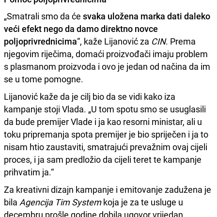
„Smatrali smo da će
svaka uložena marka dati daleko
veći efekt nego da damo direktno novce
poljoprivrednicima
“, kaže Lijanović za
CIN
. Prema
njegovim riječima, domaći proizvođači imaju problem
s plasmanom proizvoda i ovo je jedan od načina da im
se u tome pomogne.
Lijanović kaže da je cilj bio da se vidi kako iza
kampanje stoji Vlada. „U tom spotu smo se usuglasili
da bude premijer Vlade i ja kao resorni ministar, ali u
toku pripremanja spota premijer je bio spriječen i ja to
nisam htio zaustaviti, smatrajući prevažnim ovaj cijeli
proces, i ja sam predložio da cijeli teret te kampanje
prihvatim ja.“
Za kreativni dizajn kampanje i emitovanje zadužena je
bila
Agencija Tim System
koja je za te usluge u
decembru prošle godine dobila ugovor vrijedan