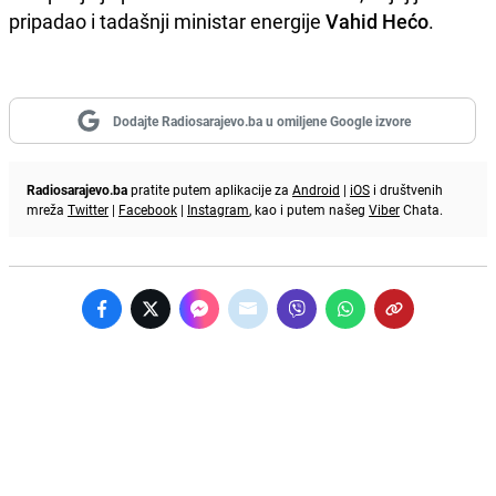
pripadao i tadašnji ministar energije
Vahid Hećo
.
Dodajte Radiosarajevo.ba u omiljene Google izvore
Radiosarajevo.ba
pratite putem aplikacije za
Android
|
iOS
i društvenih
mreža
Twitter
|
Facebook
|
Instagram
, kao i putem našeg
Viber
Chata.