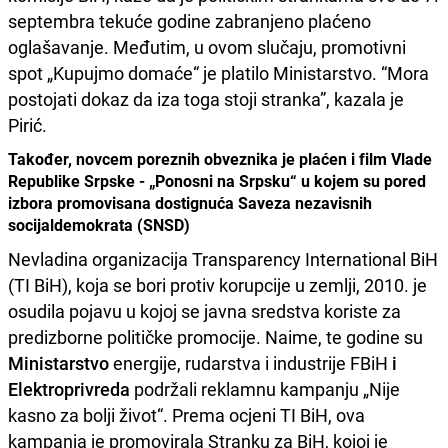
septembra tekuće godine zabranjeno plaćeno
oglašavanje. Međutim, u ovom slučaju, promotivni
spot „Kupujmo domaće“ je platilo Ministarstvo. “Mora
postojati dokaz da iza toga stoji stranka”, kazala je
Pirić.
Također, novcem poreznih obveznika je plaćen i film Vlade
Republike Srpske - „Ponosni na Srpsku“ u kojem su pored
izbora promovisana dostignuća Saveza nezavisnih
socijaldemokrata (SNSD)
Nevladina organizacija Transparency International BiH
(TI BiH), koja se bori protiv korupcije u zemlji, 2010. je
osudila pojavu u kojoj se javna sredstva koriste za
predizborne političke promocije. Naime, te godine su
Ministarstvo
energije, rudarstva i industrije FBiH
i
Elektroprivreda
podržali reklamnu kampanju „Nije
kasno za bolji život“. Prema ocjeni TI BiH, ova
kampanja je promovirala Stranku za BiH, kojoj je