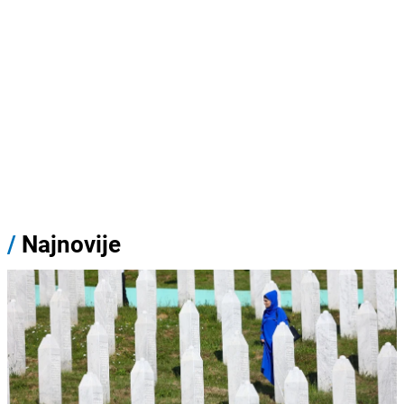
/
Najnovije