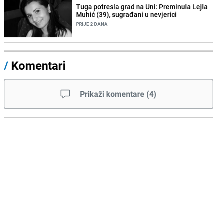
Tuga potresla grad na Uni: Preminula Lejla
Muhić (39), sugrađani u nevjerici
PRIJE 2 DANA
/
Komentari
Prikaži komentare
(
4
)