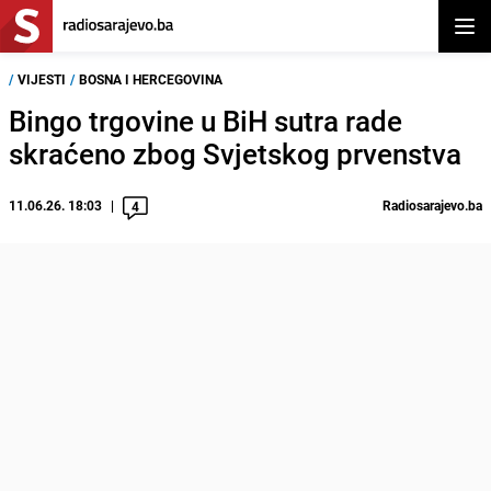
Otvor
/
VIJESTI
/
BOSNA I HERCEGOVINA
Bingo trgovine u BiH sutra rade
skraćeno zbog Svjetskog prvenstva
11.06.26. 18:03
Radiosarajevo.ba
4