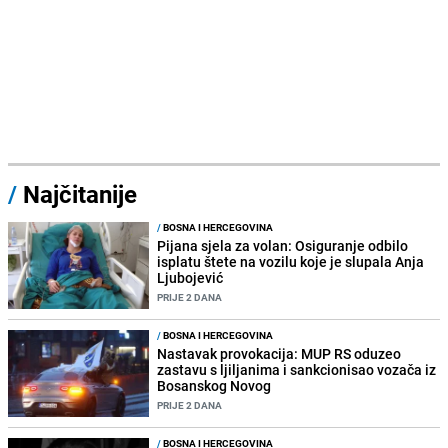
/
Najčitanije
/
BOSNA I HERCEGOVINA
Pijana sjela za volan: Osiguranje odbilo
isplatu štete na vozilu koje je slupala Anja
Ljubojević
PRIJE 2 DANA
/
BOSNA I HERCEGOVINA
Nastavak provokacija: MUP RS oduzeo
zastavu s ljiljanima i sankcionisao vozača iz
Bosanskog Novog
PRIJE 2 DANA
/
BOSNA I HERCEGOVINA