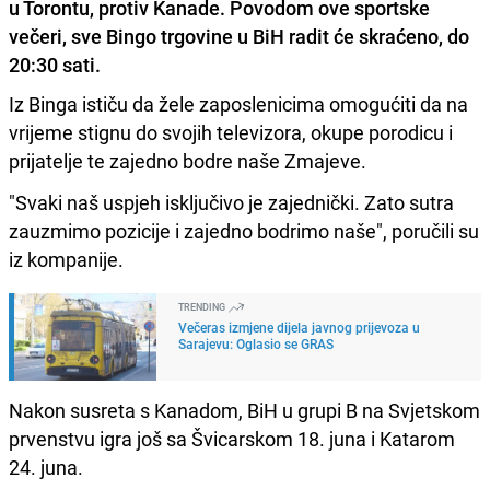
u Torontu, protiv Kanade. Povodom ove sportske
večeri,
sve Bingo trgovine u BiH radit će skraćeno, do
20:30 sati.
Iz Binga ističu da žele zaposlenicima omogućiti da na
vrijeme stignu do svojih televizora, okupe porodicu i
prijatelje te zajedno bodre naše Zmajeve.
"Svaki naš uspjeh isključivo je zajednički. Zato sutra
zauzmimo pozicije i zajedno bodrimo naše", poručili su
iz kompanije.
TRENDING
Večeras izmjene dijela javnog prijevoza u
Sarajevu: Oglasio se GRAS
Nakon susreta s Kanadom, BiH u grupi B na Svjetskom
prvenstvu igra još sa Švicarskom 18. juna i Katarom
24. juna.