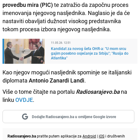
provedbu mira (PIC)
te zatražio da započnu proces
imenovanja njegovog nasljednika. Naglasio je da će
nastaviti obavljati dužnost visokog predstavnika
tokom procesa izbora njegovog nasljednika.
11.05.26. 12:51
Kandidat za novog šefa OHR-a: "U mom srcu
gajim posebno osjećanje za Srbiju"; "Rusija do
Atlantika"
Kao njegov mogući nasljednik spominje se italijanski
diplomata
Antonio Zanardi Landi
.
Više o tome čitajte na portalu
Radiosarajevo.ba
na
linku
OVDJE
.
Dodajte Radiosarajevo.ba u omiljene Google izvore
Radiosarajevo.ba
pratite putem aplikacije za
Android
|
iOS
i društvenih