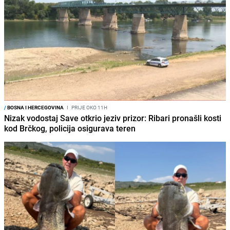
/
BOSNA I HERCEGOVINA
I
PRIJE OKO 11H
Nizak vodostaj Save otkrio jeziv prizor: Ribari pronašli kosti
kod Brčkog, policija osigurava teren