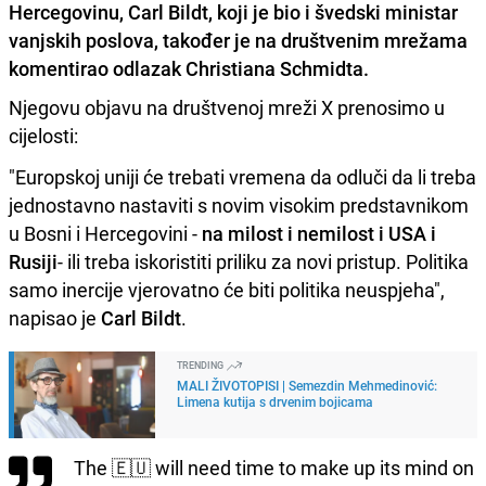
Hercegovinu, Carl Bildt, koji je bio i švedski ministar
vanjskih poslova, također je na društvenim mrežama
komentirao odlazak Christiana Schmidta.
Njegovu objavu na društvenoj mreži X prenosimo u
cijelosti:
"Europskoj uniji će trebati vremena da odluči da li treba
jednostavno nastaviti s novim visokim predstavnikom
u Bosni i Hercegovini -
na milost i nemilost i USA i
Rusiji
- ili treba iskoristiti priliku za novi pristup. Politika
samo inercije vjerovatno će biti politika neuspjeha",
napisao je
Carl Bildt
.
TRENDING
MALI ŽIVOTOPISI | Semezdin Mehmedinović:
Limena kutija s drvenim bojicama
The 🇪🇺 will need time to make up its mind on