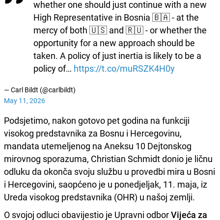
whether one should just continue with a new
High Representative in Bosnia 🇧🇦 - at the
mercy of both 🇺🇸 and 🇷🇺 - or whether the
opportunity for a new approach should be
taken. A policy of just inertia is likely to be a
policy of…
https://t.co/muRSZK4H0y
— Carl Bildt (@carlbildt)
May 11, 2026
Podsjetimo, nakon gotovo pet godina na funkciji
visokog predstavnika za Bosnu i Hercegovinu,
mandata utemeljenog na Aneksu 10 Dejtonskog
mirovnog sporazuma, Christian Schmidt donio je ličnu
odluku da okonča svoju službu u provedbi mira u Bosni
i Hercegovini, saopćeno je u ponedjeljak, 11. maja, iz
Ureda visokog predstavnika (OHR) u našoj zemlji.
O svojoj odluci obavijestio je Upravni odbor
Vijeća za