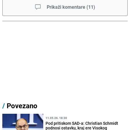
Prikaži komentare
(
11
)
/
Povezano
11.05.26. 18:30
Pod pritiskom SAD-a: Christian Schmidt
podnosi ostavku, kraj ere Visokog