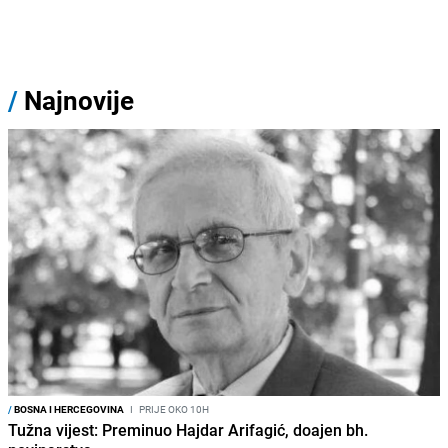
/
Najnovije
/
BOSNA I HERCEGOVINA
I
PRIJE OKO 10H
Tužna vijest: Preminuo Hajdar Arifagić, doajen bh.