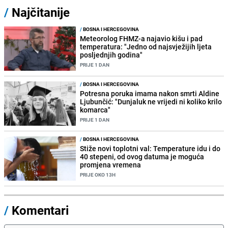
/
Najčitanije
/
BOSNA I HERCEGOVINA
Meteorolog FHMZ-a najavio kišu i pad
temperatura: "Jedno od najsvježijih ljeta
posljednjih godina"
PRIJE 1 DAN
/
BOSNA I HERCEGOVINA
Potresna poruka imama nakon smrti Aldine
Ljubunčić: "Dunjaluk ne vrijedi ni koliko krilo
komarca"
PRIJE 1 DAN
/
BOSNA I HERCEGOVINA
Stiže novi toplotni val: Temperature idu i do
40 stepeni, od ovog datuma je moguća
promjena vremena
PRIJE OKO 13H
/
Komentari