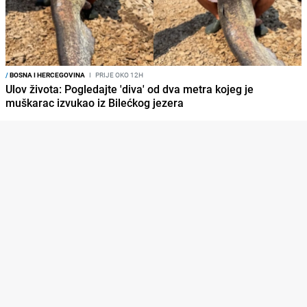
/
BOSNA I HERCEGOVINA
I
PRIJE OKO 12H
Ulov života: Pogledajte 'diva' od dva metra kojeg je
muškarac izvukao iz Bilećkog jezera