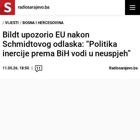
Otvor
/
VIJESTI
/
BOSNA I HERCEGOVINA
Bildt upozorio EU nakon
Schmidtovog odlaska: “Politika
inercije prema BiH vodi u neuspjeh”
11.05.26. 18:50
Radiosarajevo.ba
11