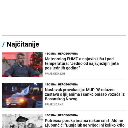
/
Najčitanije
/
BOSNA I HERCEGOVINA
Meteorolog FHMZ-a najavio kišu i pad
temperatura: "Jedno od najsvježijih ljeta
posljednjih godina"
PRIJE OKO 22H
/
BOSNA I HERCEGOVINA
Nastavak provokacija: MUP RS oduzeo
zastavu s ljiljanima i sankcionisao vozača iz
Bosanskog Novog
PRIJE 2 DANA
/
BOSNA I HERCEGOVINA
Potresna poruka imama nakon smrti Aldine
Ljubunčić: "Dunjaluk ne vrijedi ni koliko krilo