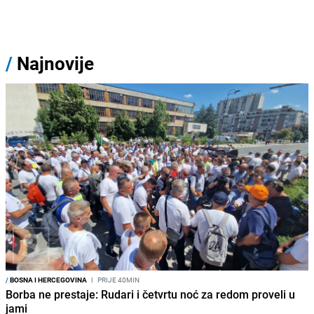
/
Najnovije
/
BOSNA I HERCEGOVINA
I
PRIJE 40MIN
Borba ne prestaje: Rudari i četvrtu noć za redom proveli u
jami