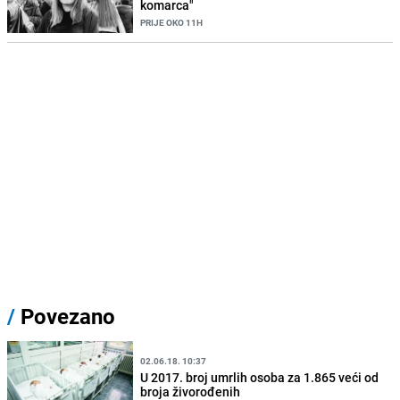
komarca"
PRIJE OKO 11H
/
Povezano
02.06.18. 10:37
U 2017. broj umrlih osoba za 1.865 veći od
broja živorođenih