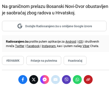
Na graničnom prelazu Bosanski Novi-Dvor obustavljen
je saobraćaj zbog radova u Hrvatskoj.
Dodajte Radiosarajevo.ba u omiljene Google izvore
Radiosarajevo.ba
pratite putem aplikacije za
Android
|
iOS
i društvenih
mreža
Twitter
|
Facebook
|
Instagram
, kao i putem našeg
Viber
Chata.
#BIHAMK
#stanje na putevima
#saobraćaj