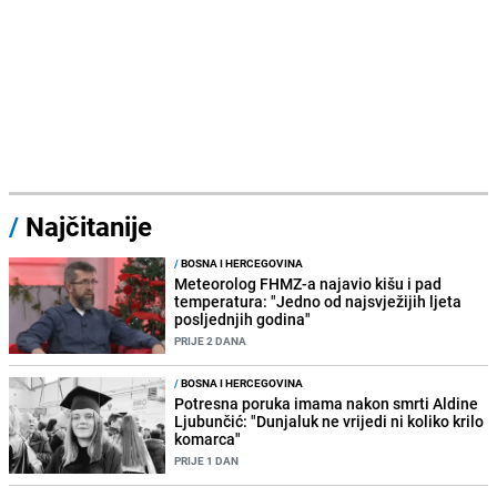
/
Najčitanije
/
BOSNA I HERCEGOVINA
Meteorolog FHMZ-a najavio kišu i pad
temperatura: "Jedno od najsvježijih ljeta
posljednjih godina"
PRIJE 2 DANA
/
BOSNA I HERCEGOVINA
Potresna poruka imama nakon smrti Aldine
Ljubunčić: "Dunjaluk ne vrijedi ni koliko krilo
komarca"
PRIJE 1 DAN