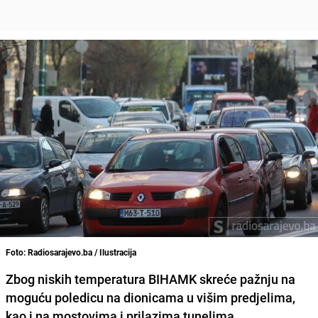
Foto: Radiosarajevo.ba / Ilustracija
Zbog niskih temperatura BIHAMK skreće pažnju na
moguću poledicu na dionicama u višim predjelima,
kao i na mostovima i prilazima tunelima.