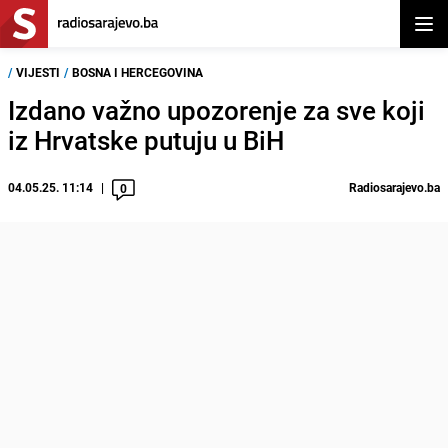
Otvor
/
VIJESTI
/
BOSNA I HERCEGOVINA
Izdano važno upozorenje za sve koji
iz Hrvatske putuju u BiH
04.05.25. 11:14
Radiosarajevo.ba
0