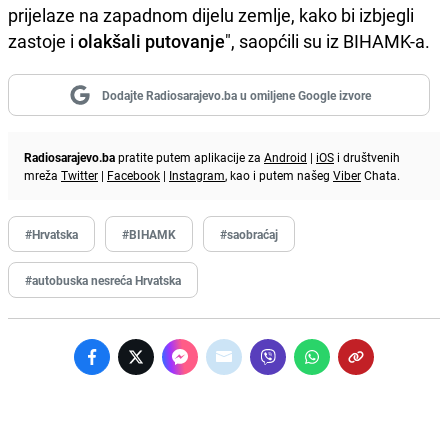
prijelaze na zapadnom dijelu zemlje, kako bi izbjegli
zastoje i
olakšali putovanje
", saopćili su iz BIHAMK-a.
Dodajte Radiosarajevo.ba u omiljene Google izvore
Radiosarajevo.ba
pratite putem aplikacije za
Android
|
iOS
i društvenih
mreža
Twitter
|
Facebook
|
Instagram
, kao i putem našeg
Viber
Chata.
#Hrvatska
#BIHAMK
#saobraćaj
#autobuska nesreća Hrvatska