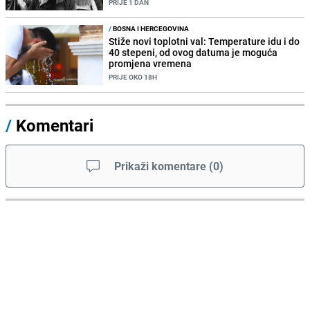
PRIJE 1 DAN
/
BOSNA I HERCEGOVINA
Stiže novi toplotni val: Temperature idu i do
40 stepeni, od ovog datuma je moguća
promjena vremena
PRIJE OKO 18H
/
Komentari
Prikaži komentare
(
0
)