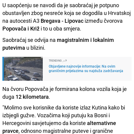
U saopćenju se navodi da je saobraćaj je potpuno
obustavljen zbog nesreće koja se dogodila u Hrvatskoj
na autocesti A3
Bregava - Lipovac
između čvorova
Popovača i Križ
i to u oba smjera.
Saobraćaj se odvija na
magistralnim i lokalnim
putevima
u blizini.
TRENDING
Objavljene najnovije informacije: Na ovim
graničnim prijelazima su najduža zadržavanja
Na čvoru Popovača je formirana kolona vozila koja je
duga
12 kilometara
.
"Molimo sve korisnike da koriste izlaz Kutina kako bi
izbjegli gužve. Vozačima koji putuju ka Bosni i
Hercegovini savjetujemo da koriste
alternativne
pravce
, odnosno magistralne puteve i granične