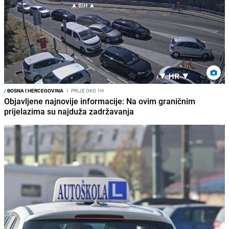
/
BOSNA I HERCEGOVINA
I
PRIJE OKO 1H
Objavljene najnovije informacije: Na ovim graničnim
prijelazima su najduža zadržavanja