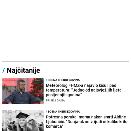
/
Najčitanije
/
BOSNA I HERCEGOVINA
Meteorolog FHMZ-a najavio kišu i pad
temperatura: "Jedno od najsvježijih ljeta
posljednjih godina"
PRIJE 2 DANA
/
BOSNA I HERCEGOVINA
Potresna poruka imama nakon smrti Aldine
Ljubunčić: "Dunjaluk ne vrijedi ni koliko krilo
komarca"