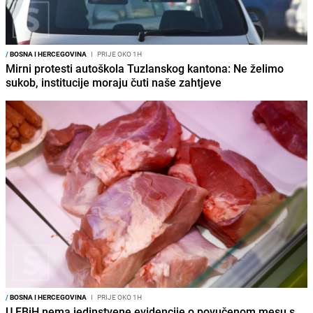
/
BOSNA I HERCEGOVINA
I
PRIJE OKO 1H
Mirni protesti autoškola Tuzlanskog kantona: Ne želimo
sukob, institucije moraju čuti naše zahtjeve
/
BOSNA I HERCEGOVINA
I
PRIJE OKO 1H
U FBiH nema jedinstvene evidencije o povučenom mesu s