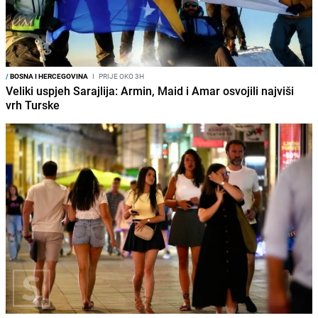
/
BOSNA I HERCEGOVINA
I
PRIJE OKO 3H
Veliki uspjeh Sarajlija: Armin, Maid i Amar osvojili najviši
vrh Turske