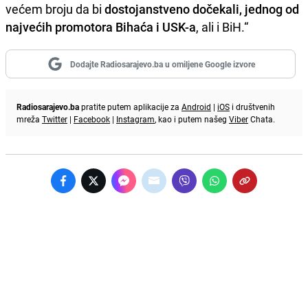
većem broju da bi
dostojanstveno dočekali, jednog od
najvećih promotora Bihaća i USK-a
, ali i BiH.“
Dodajte Radiosarajevo.ba u omiljene Google izvore
Radiosarajevo.ba
pratite putem aplikacije za
Android
|
iOS
i društvenih
mreža
Twitter
|
Facebook
|
Instagram
, kao i putem našeg
Viber
Chata.