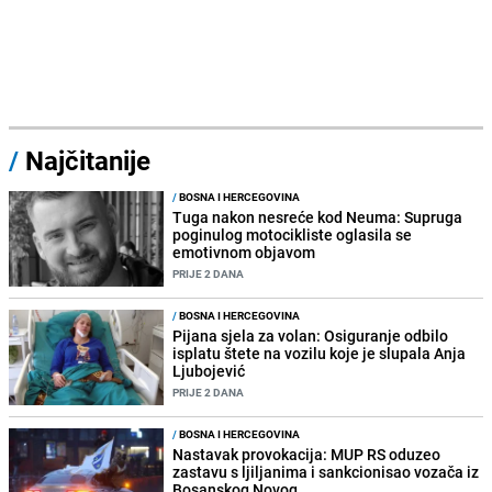
/
Najčitanije
/
BOSNA I HERCEGOVINA
Tuga nakon nesreće kod Neuma: Supruga
poginulog motocikliste oglasila se
emotivnom objavom
PRIJE 2 DANA
/
BOSNA I HERCEGOVINA
Pijana sjela za volan: Osiguranje odbilo
isplatu štete na vozilu koje je slupala Anja
Ljubojević
PRIJE 2 DANA
/
BOSNA I HERCEGOVINA
Nastavak provokacija: MUP RS oduzeo
zastavu s ljiljanima i sankcionisao vozača iz
Bosanskog Novog