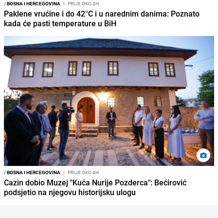
/
BOSNA I HERCEGOVINA
I
PRIJE OKO 3H
Paklene vrućine i do 42°C i u narednim danima: Poznato
kada će pasti temperature u BiH
/
BOSNA I HERCEGOVINA
I
PRIJE OKO 4H
Cazin dobio Muzej "Kuća Nurije Pozderca": Bećirović
podsjetio na njegovu historijsku ulogu