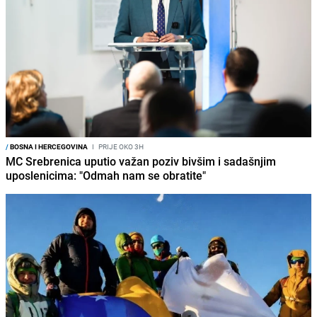
/
BOSNA I HERCEGOVINA
I
PRIJE OKO 3H
MC Srebrenica uputio važan poziv bivšim i sadašnjim
uposlenicima: "Odmah nam se obratite"