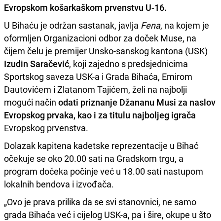
Evropskom košarkaškom prvenstvu U-16.
U Bihaću je održan sastanak, javlja
Fena
, na kojem je
oformljen Organizacioni odbor za doček Muse, na
čijem čelu je premijer Unsko-sanskog kantona (USK)
Izudin Saračević
, koji zajedno s predsjednicima
Sportskog saveza USK-a i Grada Bihaća, Emirom
Dautovićem i Zlatanom Tajićem, želi na najbolji
mogući način
odati priznanje Džananu Musi za naslov
Evropskog prvaka, kao i za titulu najboljeg igrača
Evropskog prvenstva.
Dolazak kapitena kadetske reprezentacije u Bihać
očekuje se oko 20.00 sati na Gradskom trgu, a
program dočeka počinje već u 18.00 sati nastupom
lokalnih bendova i izvođača.
„Ovo je prava prilika da se svi stanovnici, ne samo
grada Bihaća već i cijelog USK-a, pa i šire, okupe u što