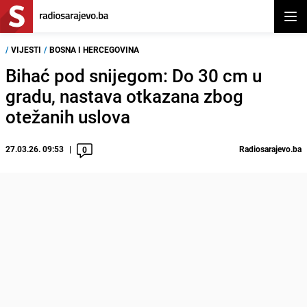
Otvor
/
VIJESTI
/
BOSNA I HERCEGOVINA
Bihać pod snijegom: Do 30 cm u
gradu, nastava otkazana zbog
otežanih uslova
27.03.26. 09:53
Radiosarajevo.ba
0