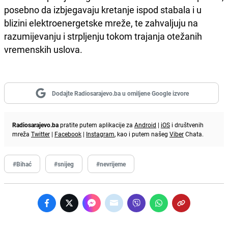
posebno da izbjegavaju kretanje ispod stabala i u
blizini elektroenergetske mreže, te zahvaljuju na
razumijevanju i strpljenju tokom trajanja otežanih
vremenskih uslova.
Dodajte Radiosarajevo.ba u omiljene Google izvore
Radiosarajevo.ba
pratite putem aplikacije za
Android
|
iOS
i društvenih
mreža
Twitter
|
Facebook
|
Instagram
, kao i putem našeg
Viber
Chata.
#Bihać
#snijeg
#nevrijeme