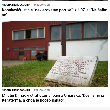
/
BOSNA I HERCEGOVINA
I
PRIJE OKO 2H
Konakoviću stigle "nevjerovatne poruke" iz HDZ-a: "Ne šalim
se"
/
BOSNA I HERCEGOVINA
I
PRIJE OKO 2H
Milutin Dimac o strahotama logora Omarska: "Došli smo iz
Keraterma, a onda je počeo pakao"