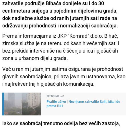
zahvatile područje Bihaća donijele su i do 30
centimetara snijega u pojedinim dijelovima grada,
dok nadležne službe od ranih jutarnjih sati rade na
održavanju prohodnosti i normalizaciji saobraćaja.
Prema informacijama iz JKP "Komrad" d.o.o. Bihać,
zimska služba je na terenu od kasnih večernjih sati i
bez prekida interveniše na čišćenju ulica i pješačkih
zona u urbanom dijelu grada.
Već u ranim jutarnjim satima osigurana je prohodnost
glavnih saobraćajnica, prilaza javnim ustanovama, kao
i najfrekventnijih pješačkih komunikacija.
TRENDING
Pratite uživo | Nevrijeme zahvatilo Split, kiša ide
prema BiH
Iako se
saobraćaj trenutno odvija bez većih zastoj
a,