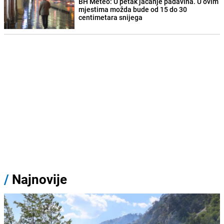
BH Meteo: U petak jačanje padavina. U ovim
mjestima možda bude od 15 do 30
centimetara snijega
/
Najnovije