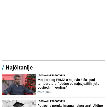
/
Najčitanije
/
BOSNA I HERCEGOVINA
Meteorolog FHMZ-a najavio kišu i pad
temperatura: "Jedno od najsvježijih ljeta
posljednjih godina"
PRIJE 1 DAN
/
BOSNA I HERCEGOVINA
Potresna poruka imama nakon smrti Aldine