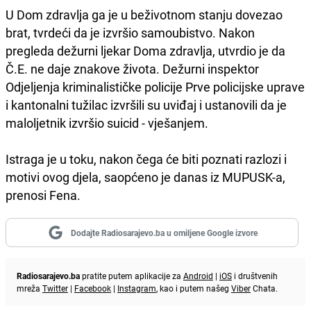
U Dom zdravlja ga je u beživotnom stanju dovezao
brat, tvrdeći da je izvršio samoubistvo. Nakon
pregleda dežurni ljekar Doma zdravlja, utvrdio je da
Č.E. ne daje znakove života. Dežurni inspektor
Odjeljenja kriminalističke policije Prve policijske uprave
i kantonalni tužilac izvršili su uviđaj i ustanovili da je
maloljetnik izvršio suicid - vješanjem.
Istraga je u toku, nakon čega će biti poznati razlozi i
motivi ovog djela, saopćeno je danas iz MUPUSK-a,
prenosi Fena.
Dodajte Radiosarajevo.ba u omiljene Google izvore
Radiosarajevo.ba
pratite putem aplikacije za
Android
|
iOS
i društvenih
mreža
Twitter
|
Facebook
|
Instagram
, kao i putem našeg
Viber
Chata.