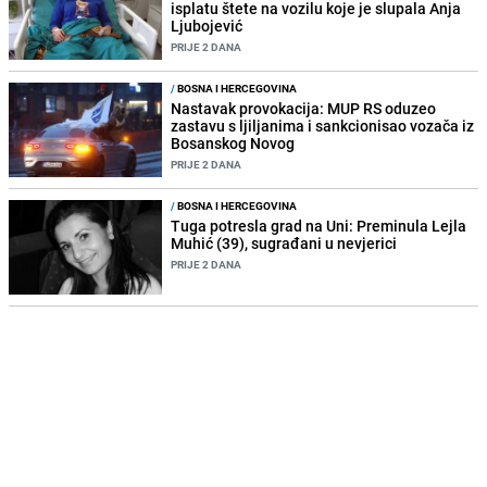
isplatu štete na vozilu koje je slupala Anja
Ljubojević
PRIJE 2 DANA
/
BOSNA I HERCEGOVINA
Nastavak provokacija: MUP RS oduzeo
zastavu s ljiljanima i sankcionisao vozača iz
Bosanskog Novog
PRIJE 2 DANA
/
BOSNA I HERCEGOVINA
Tuga potresla grad na Uni: Preminula Lejla
Muhić (39), sugrađani u nevjerici
PRIJE 2 DANA