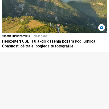
/
BOSNA I HERCEGOVINA
I
PRIJE OKO 2H
Helikopteri OSBiH u akciji gašenja požara kod Konjica:
Opasnost još traje, pogledajte fotografije