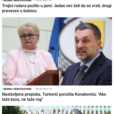
/
BOSNA I HERCEGOVINA
I
PRIJE OKO 1H
Trojici rudara pozlilo u jami: Jedan već želi da se vrati, drugi
prevezen u bolnicu
/
BOSNA I HERCEGOVINA
I
PRIJE OKO 1H
Nastavljena prepiska, Turković poručila Konakoviću: "Ako
laže koza, ne laže rog"