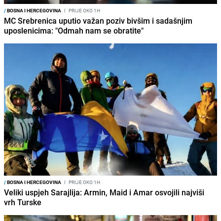
/
BOSNA I HERCEGOVINA
I
PRIJE OKO 1H
MC Srebrenica uputio važan poziv bivšim i sadašnjim
uposlenicima: "Odmah nam se obratite"
/
BOSNA I HERCEGOVINA
I
PRIJE OKO 1H
Veliki uspjeh Sarajlija: Armin, Maid i Amar osvojili najviši
vrh Turske