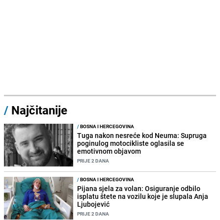
/
Najčitanije
/
BOSNA I HERCEGOVINA
Tuga nakon nesreće kod Neuma: Supruga
poginulog motocikliste oglasila se
emotivnom objavom
PRIJE 2 DANA
/
BOSNA I HERCEGOVINA
Pijana sjela za volan: Osiguranje odbilo
isplatu štete na vozilu koje je slupala Anja
Ljubojević
PRIJE 2 DANA