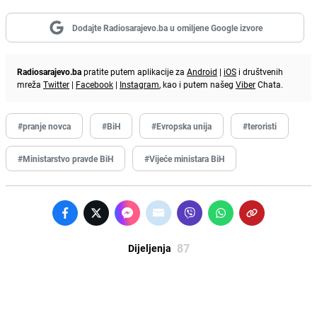
Dodajte Radiosarajevo.ba u omiljene Google izvore
Radiosarajevo.ba
pratite putem aplikacije za
Android
|
iOS
i društvenih
mreža
Twitter
|
Facebook
|
Instagram
, kao i putem našeg
Viber
Chata.
#pranje novca
#BiH
#Evropska unija
#teroristi
#Ministarstvo pravde BiH
#Vijeće ministara BiH
87
Dijeljenja