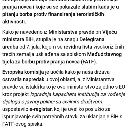
pranja novca
i koje su se pokazale slabim kada je u
pitanju
borba protiv finansiranja terorističkih
aktivnosti
.
Kako je navedeno iz
Ministarstva pravde
pri
Vijeću
ministara BiH
, stupila je na snagu
Delegirana
uredba
od 7. jula, kojom se
revidira lista
visokorizičnih
trećih zemalja usklađena sa spiskom
Međudržavnog
tijela za borbu protiv pranja novca (FATF)
.
Evropska komisija
je uočila kako je naša država
ostvarila
napredak
u ovoj oblasti, a iz Ministarstva
pravde su istakli kako je ovo ministarstvo zajedno s EU
kroz projekt
Izgradnja kapaciteta institucija za vođenje
dijaloga o javnoj politici sa civilnim društvom
uspostavilo
e-registar
, koji je uveliko poslužio za
ispunjavanje svih potrebnih stavki za uklanjanje BiH s
FATF-ovog spiska.