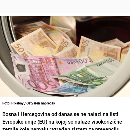
Foto: Pixabay / Ostvaren napredak
Bosna i Hercegovina
od danas se ne nalazi na
listi
Evropske unije (EU)
na kojoj se nalaze
visokorizične
zemlje
koje nemaju razrađen sistem za
prevenciju