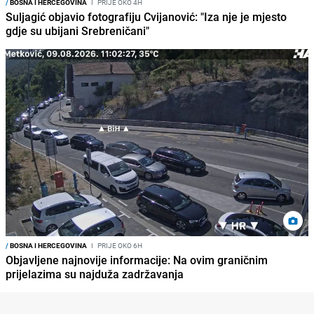
/
BOSNA I HERCEGOVINA
I
PRIJE OKO 4H
Suljagić objavio fotografiju Cvijanović: "Iza nje je mjesto
gdje su ubijani Srebreničani"
/
BOSNA I HERCEGOVINA
I
PRIJE OKO 6H
Objavljene najnovije informacije: Na ovim graničnim
prijelazima su najduža zadržavanja