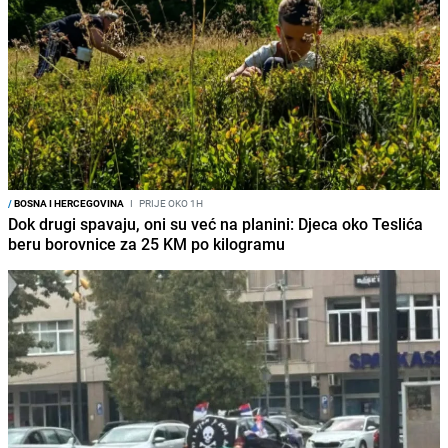
/
BOSNA I HERCEGOVINA
I
PRIJE OKO 1H
Dok drugi spavaju, oni su već na planini: Djeca oko Teslića
beru borovnice za 25 KM po kilogramu