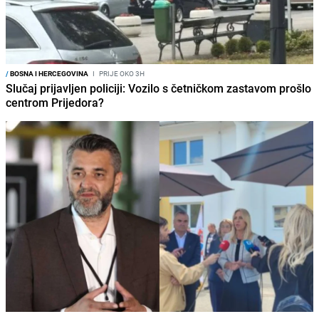
/
BOSNA I HERCEGOVINA
I
PRIJE OKO 3H
Slučaj prijavljen policiji: Vozilo s četničkom zastavom prošlo
centrom Prijedora?