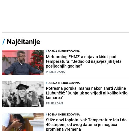
/
Najčitanije
/
BOSNA I HERCEGOVINA
Meteorolog FHMZ-a najavio kišu i pad
temperatura: "Jedno od najsvježijih ljeta
posljednjih godina"
PRIJE 2 DANA
/
BOSNA I HERCEGOVINA
Potresna poruka imama nakon smrti Aldine
Ljubunčić: "Dunjaluk ne vrijedi ni koliko krilo
komarca"
PRIJE 1 DAN
/
BOSNA I HERCEGOVINA
Stiže novi toplotni val: Temperature idu i do
40 stepeni, od ovog datuma je moguća
promjena vremena