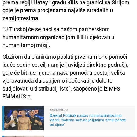
prema regiji Hatay i gradu Kilis na granici sa Sirijom
gdje je prema procjenama najviše stradalih u
zemljotresima.
"U Turskoj će se naći sa našom partnerskom
humanitarnom organizacijom IHH
i djelovati u
humanitarnoj misiji.
Obzirom da planiramo poslati prve kamione pomoći
iduće sedmice, cilj nam je i uvidjeti direktno područja
gdje će biti usmjerena naša pomoć, a postoji velika
vjerovatnoća da uspijemo i dočekati je dole te
sudjelovati u distribuciji iste", saopćeno je iz MFS-
EMMAUS-a.
TRENDING
Dževad Poturak naišao na nerazumijevanje
vlasti: "Šokiran sam da je ljudima bitniji parket
od djece"