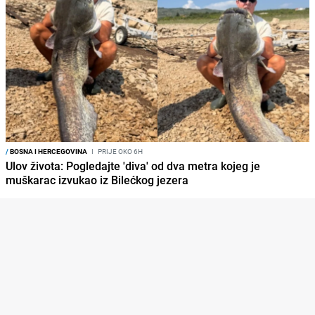
/
BOSNA I HERCEGOVINA
I
PRIJE OKO 6H
Ulov života: Pogledajte 'diva' od dva metra kojeg je
muškarac izvukao iz Bilećkog jezera