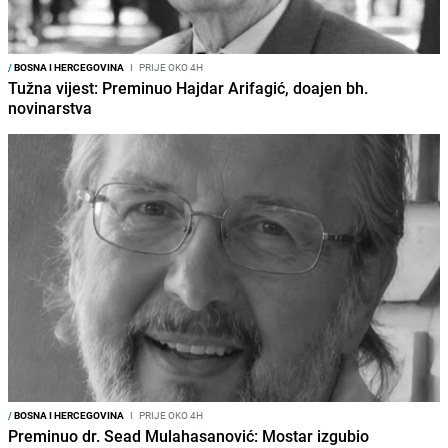
/
BOSNA I HERCEGOVINA
I
PRIJE OKO 4H
Tužna vijest: Preminuo Hajdar Arifagić, doajen bh.
novinarstva
/
BOSNA I HERCEGOVINA
I
PRIJE OKO 4H
Preminuo dr. Sead Mulahasanović: Mostar izgubio