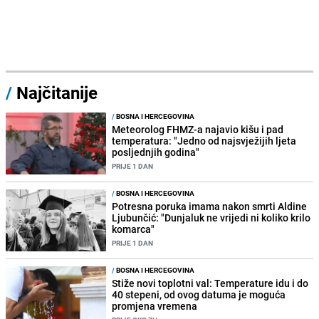
/
Najčitanije
/
BOSNA I HERCEGOVINA
Meteorolog FHMZ-a najavio kišu i pad
temperatura: "Jedno od najsvježijih ljeta
posljednjih godina"
PRIJE 1 DAN
/
BOSNA I HERCEGOVINA
Potresna poruka imama nakon smrti Aldine
Ljubunčić: "Dunjaluk ne vrijedi ni koliko krilo
komarca"
PRIJE 1 DAN
/
BOSNA I HERCEGOVINA
Stiže novi toplotni val: Temperature idu i do
40 stepeni, od ovog datuma je moguća
promjena vremena