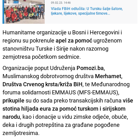
09.02.23. 14:46
Vlada FBiH odlučila: U Tursku šalje šatore,
ljekare, lijekove, specijalne timove...
Humanitarne organizacije u Bosni i Hercegovini i
regionu su pokrenule
apel za pomoć
ugroženom
stanovništvu Turske i Sirije nakon razornog
zemjotresa početkom sedmice.
Organizacije poput Udruženja
Pomozi.ba
,
Muslimanskog dobrotvornog društva
Merhamet
,
Društva Crvenog krsta/križa BiH
, te Međunarodnog
foruma solidarnosti EMMAUS (MFS-EMMAUS),
prikupile
su do sada preko transakcijskih računa
više
stotina hiljada eura za pomoć turskom i sirijskom
narodu
, kao i donacije u vidu zimske odjeće, obuće,
deka i drugih potrepština za građane pogođene
zemljotresima.