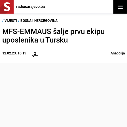
Otvor
/
VIJESTI
/
BOSNA I HERCEGOVINA
MFS-EMMAUS šalje prvu ekipu
uposlenika u Tursku
12.02.23. 10:19
Anadolija
2