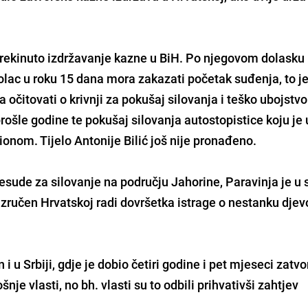
 prekinuto izdržavanje kazne u BiH. Po njegovom dolasku
olac u roku 15 dana mora zakazati početak suđenja, to je
 očitovati o krivnji za pokušaj silovanja i teško ubojstvo
prošle godine te pokušaj silovanja autostopistice koju je 
nom. Tijelo Antonije Bilić još nije pronađeno.
esude za silovanje na području Jahorine, Paravinja je u 
zručen Hrvatskoj radi dovršetka istrage o nestanku djev
i u Srbiji, gdje je dobio četiri godine i pet mjeseci zatvo
nje vlasti, no bh. vlasti su to odbili prihvativši zahtjev