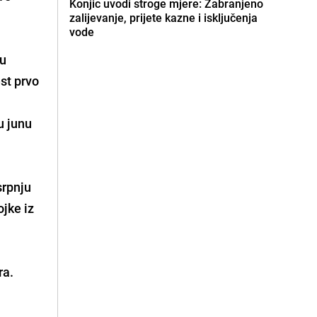
Konjic uvodi stroge mjere: Zabranjeno
zalijevanje, prijete kazne i isključenja
vode
 u
st prvo
u junu
srpnju
ojke iz
ra.