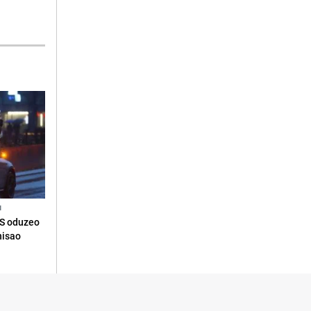
N
RS oduzeo
nisao