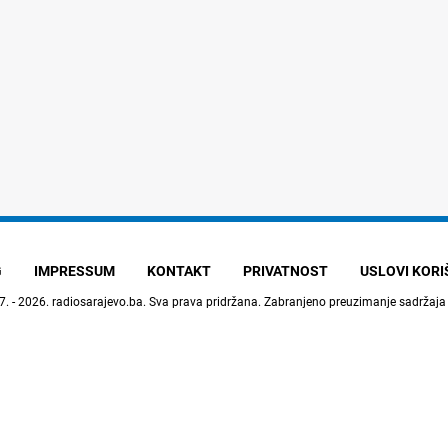
G
IMPRESSUM
KONTAKT
PRIVATNOST
USLOVI KOR
7. - 2026.
radiosarajevo.ba
. Sva prava pridržana. Zabranjeno preuzimanje sadržaja