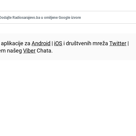
Dodajte Radiosarajevo.ba u omiljene Google izvore
aplikacije za
Android
|
iOS
i društvenih mreža
Twitter
|
utem našeg
Viber
Chata.