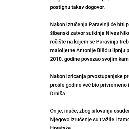
postignu takav dogovor.
Nakon izručenja Paravinji će biti
šibenski zatvor sutkinja Nives Nik
ročište na kojem se Paravinja treba
maloljetne Antonije Bilić u lipnju 
2010. godine povezao svojim kamio
Nakon izricanja prvostupanjske pr
prošle godine već bio privremeno i
Drniša.
On je, inače, zbog silovanja osuđen 
Njegovo izručenje su tražile i tamoš
Hrvatske.