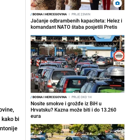
/
BOSNA I HERCEGOVINA
I
PRIJE 23MIN
Jačanje odbrambenih kapaciteta: Helez i
komandant NATO štaba posjetili Pretis
/
BOSNA I HERCEGOVINA
I
PRIJE OKO 1H
Nosite smokve i grožđe iz BiH u
ovine,
Hrvatsku? Kazna može biti i do 13.260
eura
 kako bi
ntonije