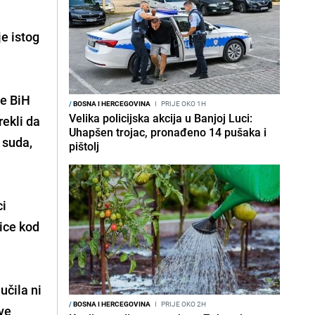
je istog
de BiH
/
BOSNA I HERCEGOVINA
I
PRIJE OKO 1H
Velika policijska akcija u Banjoj Luci:
rekli da
Uhapšen trojac, pronađeno 14 pušaka i
 suda,
pištolj
ci
ice kod
učila ni
/
BOSNA I HERCEGOVINA
I
PRIJE OKO 2H
ave