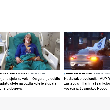
BOSNA I HERCEGOVINA
I
PRIJE 1 DAN
/
BOSNA I HERCEGOVINA
I
PRIJE 1 DA
Pijana sjela za volan: Osiguranje odbilo
Nastavak provokacija: MUP 
splatu štete na vozilu koje je slupala
zastavu s ljiljanima i sankcio
Anja Ljubojević
vozača iz Bosanskog Novog