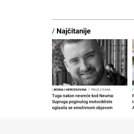
/
Najčitanije
/
BOSNA I HERCEGOVINA
I
PRIJE 2 DANA
/
Tuga nakon nesreće kod Neuma:
Supruga poginulog motocikliste
i
oglasila se emotivnom objavom