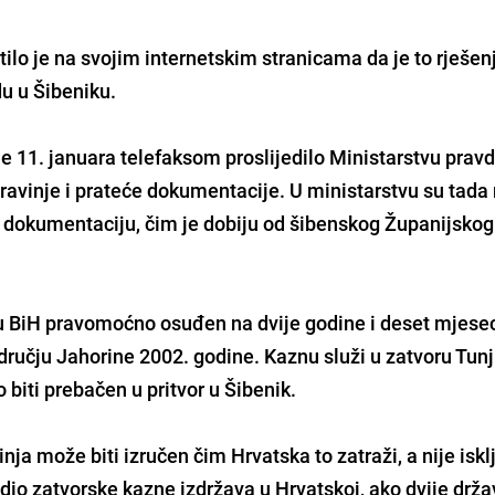
ilo je na svojim internetskim stranicama da je to rješen
u u Šibeniku.
e 11. januara telefaksom proslijedilo Ministarstvu prav
avinje i prateće dokumentacije. U ministarstvu su tada 
ku dokumentaciju, čim je dobiju od šibenskog Županijskog
 u BiH pravomoćno osuđen na dvije godine i deset mjese
dručju Jahorine 2002. godine. Kaznu služi u zatvoru Tunj
 biti prebačen u pritvor u Šibenik.
nja može biti izručen čim Hrvatska to zatraži, a nije isklj
dio zatvorske kazne izdržava u Hrvatskoj, ako dvije drž