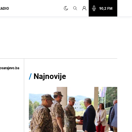
RADIO
90,2 FM
osarajevo.ba
/
Najnovije