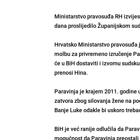
Ministarstvo pravosuđa RH izvijest
dana proslijedilo Županijskom sud
Hrvatsko Ministarstvo pravosuđa j
molbu za privremeno izručenje Par
će u BiH dostaviti i izvornu suds
prenosi Hina.
Paravinja je krajem 2011. godine
zatvora zbog silovanja žene na po
Banje Luke odakle bi uskoro trebao
BiH je već ranije odlučila da Paravi
mogućnost da Paravinja preostali 