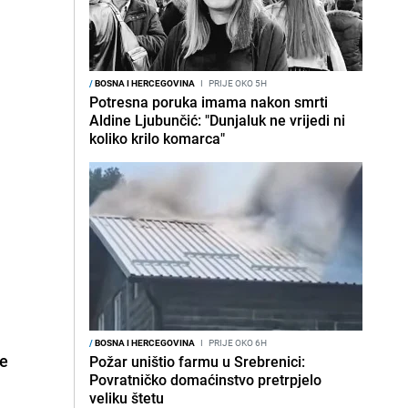
/
BOSNA I HERCEGOVINA
I
PRIJE OKO 5H
Potresna poruka imama nakon smrti
Aldine Ljubunčić: "Dunjaluk ne vrijedi ni
koliko krilo komarca"
/
BOSNA I HERCEGOVINA
I
PRIJE OKO 6H
je
Požar uništio farmu u Srebrenici:
Povratničko domaćinstvo pretrpjelo
veliku štetu