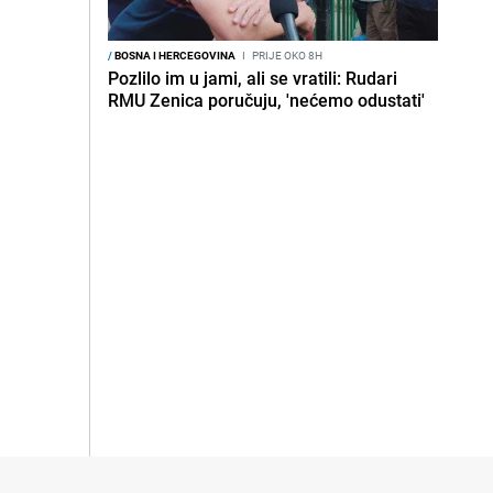
/
BOSNA I HERCEGOVINA
I
PRIJE OKO 8H
Pozlilo im u jami, ali se vratili: Rudari
RMU Zenica poručuju, 'nećemo odustati'