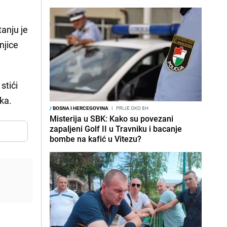
tanju je
njice
stići
ika.
/
BOSNA I HERCEGOVINA
I
PRIJE OKO 8H
Misterija u SBK: Kako su povezani
zapaljeni Golf II u Travniku i bacanje
bombe na kafić u Vitezu?