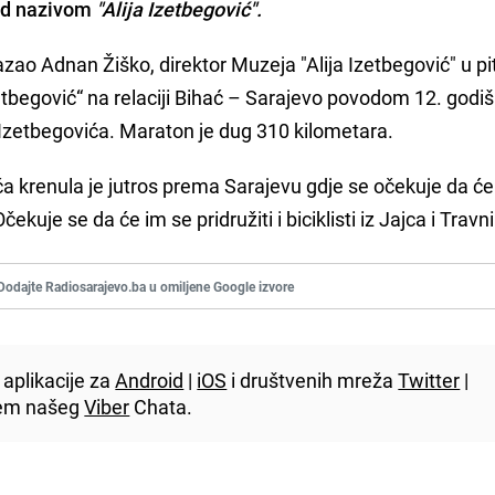
pod nazivom
"Alija Izetbegović".
azao Adnan Žiško, direktor Muzeja "Alija Izetbegović" u pi
Izetbegović“ na relaciji Bihać – Sarajevo povodom 12. godiš
 Izetbegovića. Maraton je dug 310 kilometara.
a krenula je jutros prema Sarajevu gdje se očekuje da će 
kuje se da će im se pridružiti i biciklisti iz Jajca i Travn
Dodajte Radiosarajevo.ba u omiljene Google izvore
aplikacije za
Android
|
iOS
i društvenih mreža
Twitter
|
utem našeg
Viber
Chata.