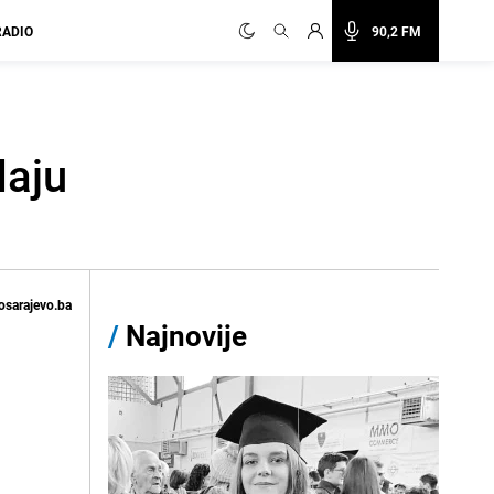
RADIO
90,2 FM
daju
osarajevo.ba
/
Najnovije