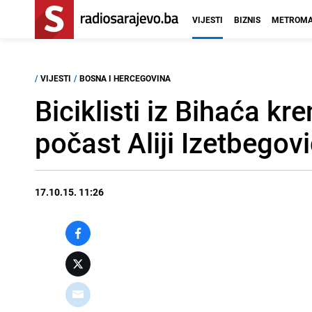
VIJESTI
BIZNIS
METROMA
/
VIJESTI
/
BOSNA I HERCEGOVINA
Biciklisti iz Bihaća k
počast Aliji Izetbegov
17.10.15. 11:26