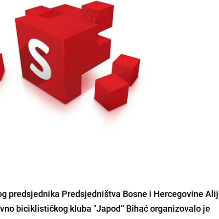
og predsjednika Predsjedništva Bosne i Hercegovine Ali
tivno biciklističkog kluba "Japod“ Bihać organizovalo je