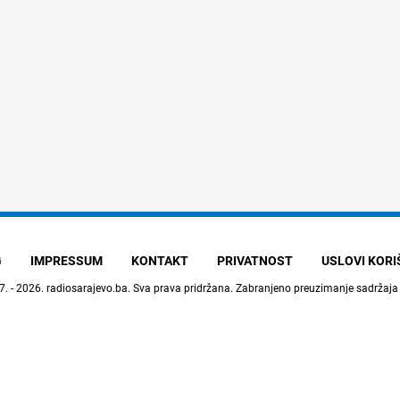
G
IMPRESSUM
KONTAKT
PRIVATNOST
USLOVI KOR
7. - 2026.
radiosarajevo.ba
. Sva prava pridržana. Zabranjeno preuzimanje sadržaja