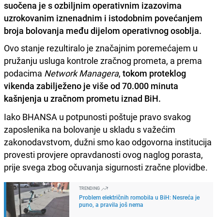
suočena je s ozbiljnim operativnim izazovima
uzrokovanim iznenadnim i istodobnim povećanjem
broja bolovanja među dijelom operativnog osoblja.
Ovo stanje rezultiralo je značajnim poremećajem u
pružanju usluga kontrole zračnog prometa, a prema
podacima
Network Managera
,
tokom proteklog
vikenda zabilježeno je više od 70.000 minuta
kašnjenja u zračnom prometu iznad BiH.
Iako BHANSA u potpunosti poštuje pravo svakog
zaposlenika na bolovanje u skladu s važećim
zakonodavstvom, dužni smo kao odgovorna institucija
provesti provjere opravdanosti ovog naglog porasta,
prije svega zbog očuvanja sigurnosti zračne plovidbe.
TRENDING
Problem električnih romobila u BiH: Nesreća je
puno, a pravila još nema