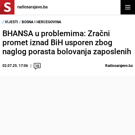
Otvor
/
VIJESTI
/
BOSNA I HERCEGOVINA
BHANSA u problemima: Zračni
promet iznad BiH usporen zbog
naglog porasta bolovanja zaposlenih
02.07.25. 17:06
Radiosarajevo.ba
10