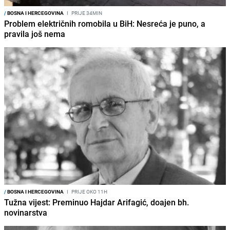
/
BOSNA I HERCEGOVINA
I
PRIJE 34MIN
Problem električnih romobila u BiH: Nesreća je puno, a
pravila još nema
/
BOSNA I HERCEGOVINA
I
PRIJE OKO 11H
Tužna vijest: Preminuo Hajdar Arifagić, doajen bh.
novinarstva