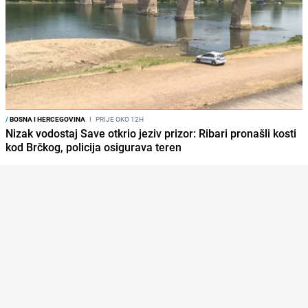
/
BOSNA I HERCEGOVINA
I
PRIJE OKO 12H
Nizak vodostaj Save otkrio jeziv prizor: Ribari pronašli kosti
kod Brčkog, policija osigurava teren