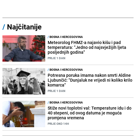
/
Najčitanije
/
BOSNA I HERCEGOVINA
Meteorolog FHMZ-a najavio kišu i pad
temperatura: "Jedno od najsvježijih ljeta
posljednjih godina"
PRIJE 1 DAN
/
BOSNA I HERCEGOVINA
Potresna poruka imama nakon smrti Aldine
Ljubunčić: "Dunjaluk ne vrijedi ni koliko krilo
komarca"
PRIJE 1 DAN
/
BOSNA I HERCEGOVINA
Stiže novi toplotni val: Temperature idu i do
40 stepeni, od ovog datuma je moguća
promjena vremena
PRIJE OKO 14H