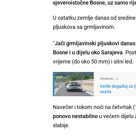
sjeveroistočne Bosne, uz samo rije
U ostatku zemlje danas od sredine 
pljuskova sa grmljavinom.
"
Jači grmljavinski pljuskovi dana
Bosne i u dijelu oko Sarajeva
. Pos
vrijeme (do oko 50 mm) i sitni led.
TRENDING
Veliki događaj za 
vozila
Navečer i tokom noći na četvrtak (
ponovo nestabilno
u većem dijelu z
slabije.