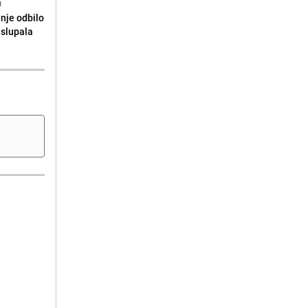
N
anje odbilo
e slupala