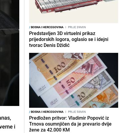
/
BOSNA I HERCEGOVINA
I
PRIJE 39MIN
Predstavljen 3D virtuelni prikaz
prijedorskih logora, oglasio se i idejni
tvorac Denis Džidić
/
BOSNA I HERCEGOVINA
I
PRIJE 58MIN
anas,
Predložen pritvor: Vladimir Popović iz
Trnova osumnjičen da je prevario dvije
verne i
žene za 42.000 KM