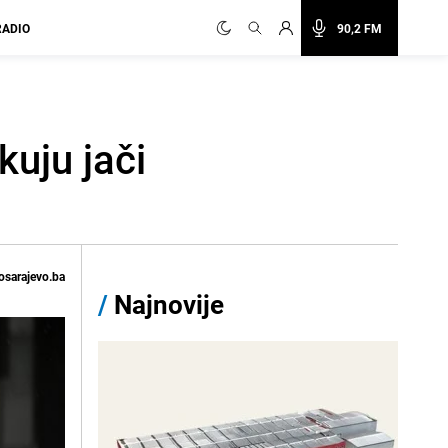
RADIO
90,2 FM
uju jači
osarajevo.ba
/
Najnovije