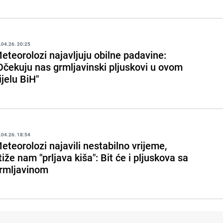
.04.26. 20:25
eteorolozi najavljuju obilne padavine:
Očekuju nas grmljavinski pljuskovi u ovom
ijelu BiH"
.04.26. 18:54
eteorolozi najavili nestabilno vrijeme,
tiže nam "prljava kiša": Bit će i pljuskova sa
rmljavinom