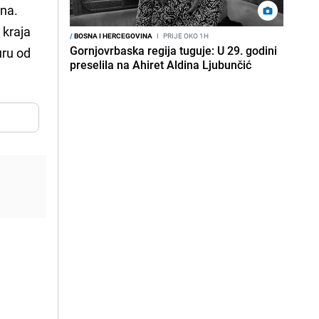
ena.
 kraja
/
BOSNA I HERCEGOVINA
I
PRIJE OKO 1H
Gornjovrbaska regija tuguje: U 29. godini
uru od
preselila na Ahiret Aldina Ljubunčić