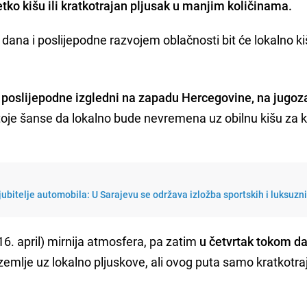
tko kišu ili kratkotrajan pljusak u manjim količinama.
dana i poslijepodne razvojem oblačnosti bit će lokalno ki
s poslijepodne izgledni na zapadu Hercegovine, na jugo
toje šanse da lokalno bude nevremena uz obilnu kišu za 
ljubitelje automobila: U Sarajevu se održava izložba sportskih i luksuzn
16. april) mirnija atmosfera, pa zatim
u četvrtak tokom d
emlje uz lokalno pljuskove, ali ovog puta samo kratkotraj