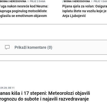
BOSNA I HERCEGOVINA
I
PRIJE 2 DANA
/
BOSNA I HERCEGOVINA
I
PRIJE 1 DA
Tuga nakon nesreće kod Neuma:
Pijana sjela za volan: Osigur
Supruga poginulog motocikliste
isplatu štete na vozilu koje j
oglasila se emotivnom objavom
Anja Ljubojević
Prikaži komentare
(
0
)
.04.26. 08:11
anas kiša i 17 stepeni: Meteorolozi objavili
rognozu do subote i najavili razvedravanje