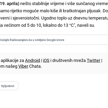
19. aprila)
nešto stabilnije vrijeme i više sunčanog vrem
mo rijetko moguće malo kiše ili kratkotrajan pljusak. Do
everni i sjeveroistočni. Ugodno toplo uz dnevnu temperat
nja većinom od 5 do 10, lokalno do 13 °C", naveli su.
Dodajte Radiosarajevo.ba u omiljene Google izvore
aplikacije za
Android
|
iOS
i društvenih mreža
Twitter
|
utem našeg
Viber
Chata.
#pljuskovi