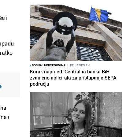
še i
zapadu
kratko
/
BOSNA I HERCEGOVINA
I
PRIJE OKO 1H
Korak naprijed: Centralna banka BiH
zvanično aplicirala za pristupanje SEPA
području
ih
ana
ne i