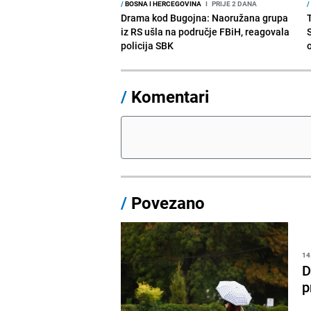
/
BOSNA I HERCEGOVINA
I
PRIJE 2 DANA
/
Drama kod Bugojna: Naoružana grupa
iz RS ušla na područje FBiH, reagovala
policija SBK
/
Komentari
/
Povezano
14
D
p