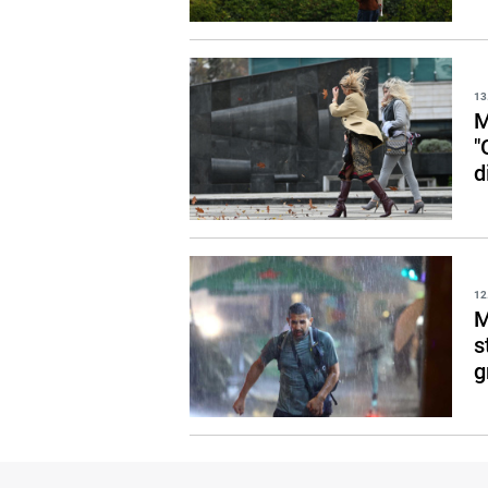
13
M
"
d
12
M
s
g