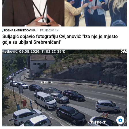
/
BOSNA I HERCEGOVINA
I
PRIJE OKO 4H
Suljagić objavio fotografiju Cvijanović: "Iza nje je mjesto
gdje su ubijani Srebreničani"