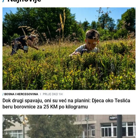
/
BOSNA I HERCEGOVINA
I
PRIJE OKO 1H
Dok drugi spavaju, oni su već na planini: Djeca oko Teslića
beru borovnice za 25 KM po kilogramu