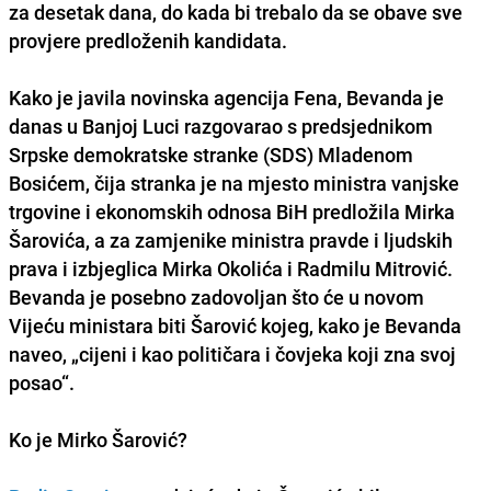
za desetak dana
, do kada bi trebalo da se obave sve
provjere predloženih kandidata.
Kako je javila novinska agencija Fena, Bevanda je
danas u Banjoj Luci razgovarao s predsjednikom
Srpske demokratske stranke (SDS)
Mladenom
Bosićem
, čija stranka je na mjesto ministra vanjske
trgovine i ekonomskih odnosa BiH predložila
Mirka
Šarovića
, a za zamjenike ministra pravde i ljudskih
prava i izbjeglica
Mirka Okolića
i
Radmilu Mitrović
.
Bevanda je posebno zadovoljan što će u novom
Vijeću ministara biti Šarović kojeg, kako je Bevanda
naveo, „cijeni i kao političara i čovjeka koji zna svoj
posao“.
Ko je Mirko Šarović?