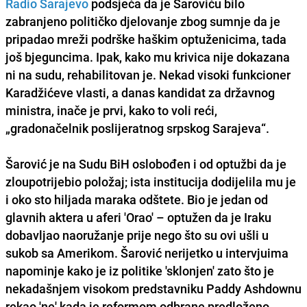
Radio Sarajevo
podsjeća da je Šaroviću bilo
zabranjeno političko djelovanje zbog sumnje da je
pripadao
mreži podrške haškim optuženicima
, tada
još bjeguncima. Ipak, kako mu krivica nije dokazana
ni na sudu, rehabilitovan je. Nekad visoki funkcioner
Karadžićeve vlasti, a danas kandidat za državnog
ministra, inače je prvi, kako to voli reći,
„gradonačelnik poslijeratnog srpskog Sarajeva“.
Šarović je na Sudu BiH oslobođen i od optužbi da je
zloupotrijebio položaj
; ista institucija dodijelila mu je
i oko sto hiljada maraka odštete. Bio je jedan od
glavnih aktera u aferi
'Orao'
– optužen da je Iraku
dobavljao naoružanje prije nego što su ovi ušli u
sukob sa Amerikom. Šarović nerijetko u intervjuima
napominje kako je iz politike 'sklonjen' zato što je
nekadašnjem visokom predstavniku Paddy Ashdownu
rekao 'ne' kada je reformom odbrane predloženo