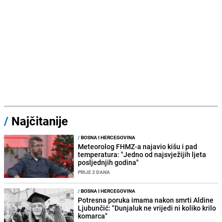
/
Najčitanije
/
BOSNA I HERCEGOVINA
Meteorolog FHMZ-a najavio kišu i pad
temperatura: "Jedno od najsvježijih ljeta
posljednjih godina"
PRIJE 2 DANA
/
BOSNA I HERCEGOVINA
Potresna poruka imama nakon smrti Aldine
Ljubunčić: "Dunjaluk ne vrijedi ni koliko krilo
komarca"