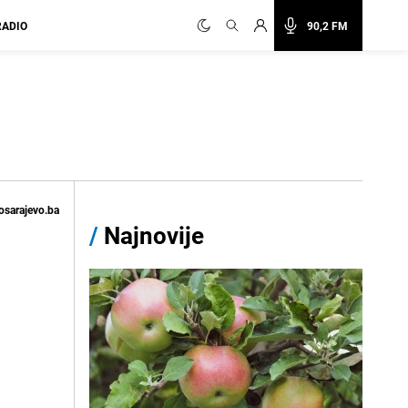
RADIO
90,2 FM
osarajevo.ba
/
Najnovije