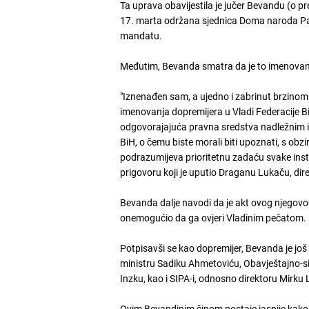
Ta uprava obavijestila je jučer Bevandu (o pr
17. marta održana sjednica Doma naroda Par
mandatu.
Međutim, Bevanda smatra da je to imenovanj
"Iznenađen sam, a ujedno i zabrinut brzinom 
imenovanja dopremijera u Vladi Federacije B
odgovorajajuća pravna sredstva nadležnim i
BiH, o čemu biste morali biti upoznati, s ob
podrazumijeva prioritetnu zadaću svake insti
prigovoru koji je uputio Draganu Lukaču, dir
Bevanda dalje navodi da je akt ovog njegovo
onemogućio da ga ovjeri Vladinim pečatom.
Potpisavši se kao dopremijer, Bevanda je još
ministru Sadiku Ahmetoviću, Obavještajno-si
Inzku, kao i SIPA-i, odnosno direktoru Mirku 
Ovim Bevandinim činom postaje jasnije kako ć