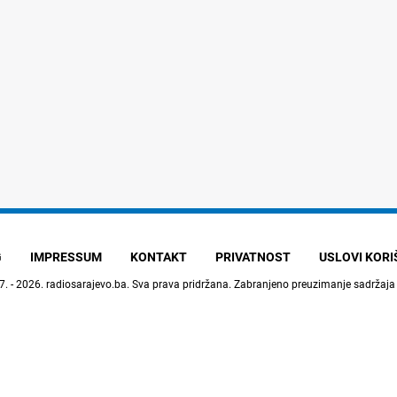
G
IMPRESSUM
KONTAKT
PRIVATNOST
USLOVI KOR
7. - 2026.
radiosarajevo.ba
. Sva prava pridržana. Zabranjeno preuzimanje sadržaja