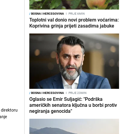
/
BOSNA I HERCEGOVINA
I
PRIJE 6MIN
Toplotni val donio novi problem voćarima:
Koprivina grinja prijeti zasadima jabuke
/
BOSNA I HERCEGOVINA
I
PRIJE 23MIN
Oglasio se Emir Suljagić: "Podrška
američkih senatora ključna u borbi protiv
 direktoru
negiranja genocida"
anje