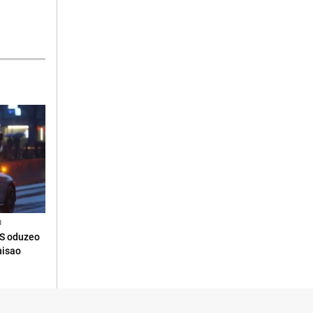
N
RS oduzeo
nisao