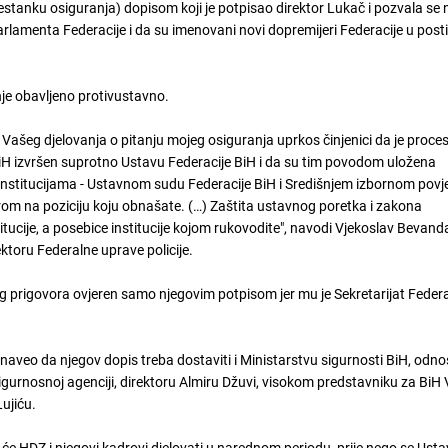
estanku osiguranja) dopisom koji je potpisao direktor Lukač i pozvala se n
lamenta Federacije i da su imenovani novi dopremijeri Federacije u pos
e obavljeno protivustavno.
Vašeg djelovanja o pitanju mojeg osiguranja uprkos činjenici da je proce
iH izvršen suprotno Ustavu Federacije BiH i da su tim povodom uložena
nstitucijama - Ustavnom sudu Federacije BiH i Središnjem izbornom povj
zirom na poziciju koju obnašate. (…) Zaštita ustavnog poretka i zakona
tucije, a posebice institucije kojom rukovodite", navodi Vjekoslav Bevand
ektoru Federalne uprave policije.
g prigovora ovjeren samo njegovim potpisom jer mu je Sekretarijat Feder
 naveo da njegov dopis treba dostaviti i Ministarstvu sigurnosti BiH, odn
gurnosnoj agenciji, direktoru Almiru Džuvi, visokom predstavniku za BiH 
Lujiću.
e HDZ i njegovi kadrovi djelovati u narednom periodu, prije nego se Usta