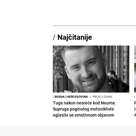
/
Najčitanije
/
BOSNA I HERCEGOVINA
I
PRIJE 2 DANA
/
Tuga nakon nesreće kod Neuma:
Supruga poginulog motocikliste
i
oglasila se emotivnom objavom