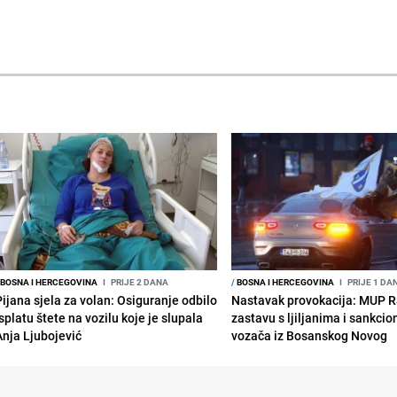
BOSNA I HERCEGOVINA
I
PRIJE 2 DANA
/
BOSNA I HERCEGOVINA
I
PRIJE 1 DA
Pijana sjela za volan: Osiguranje odbilo
Nastavak provokacija: MUP 
splatu štete na vozilu koje je slupala
zastavu s ljiljanima i sankcio
Anja Ljubojević
vozača iz Bosanskog Novog