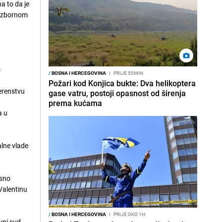
a to da je
tizbornom
s
/
BOSNA I HERCEGOVINA
I
PRIJE 50MIN
Požari kod Konjica bukte: Dva helikoptera
erenstvu
gase vatru, postoji opasnost od širenja
prema kućama
a u
alne vlade
osno
Valentinu
/
BOSNA I HERCEGOVINA
I
PRIJE OKO 1H
vni sud