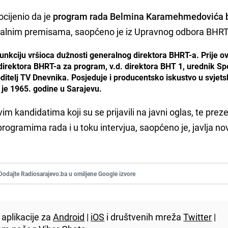
cijenio da je
program rada Belmina Karamehmedovića 
realnim premisama, saopćeno je iz Upravnog odbora BHRT
nkciju vršioca dužnosti generalnog direktora BHRT-a. Prije o
direktora BHRT-a za program, v.d. direktora BHT 1, urednik Sp
oditelj TV Dnevnika. Posjeduje i producentsko iskustvo u svjet
 je 1965. godine u Sarajevu.
 kandidatima koji su se prijavili na javni oglas, te prezen
programima rada i u toku intervjua, saopćeno je, javlja no
Dodajte Radiosarajevo.ba u omiljene Google izvore
aplikacije za
Android
|
iOS
i društvenih mreža
Twitter
|