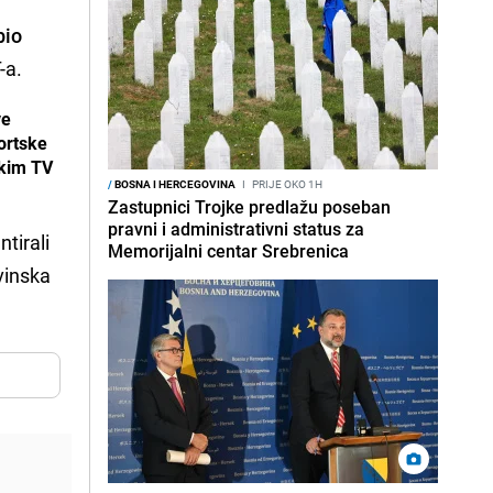
bio
-a.
ve
ortske
skim TV
/
BOSNA I HERCEGOVINA
I
PRIJE OKO 1H
Zastupnici Trojke predlažu poseban
pravni i administrativni status za
tirali
Memorijalni centar Srebrenica
vinska