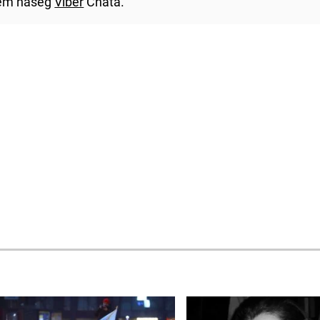
utem našeg
Viber
Chata.