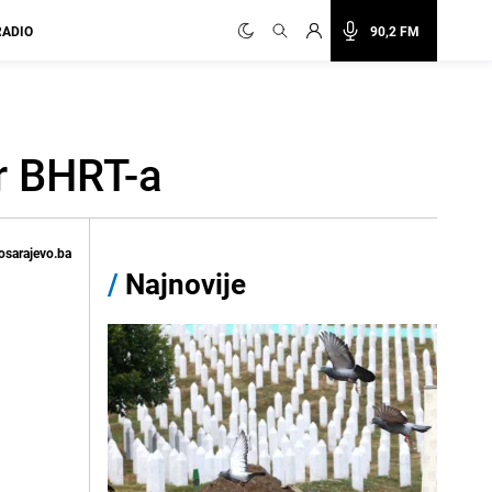
RADIO
90,2 FM
r BHRT-a
osarajevo.ba
/
Najnovije