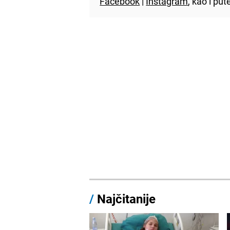
Facebook
|
Instagram
, kao i p
/
Najčitanije