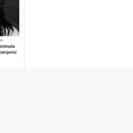
NA
reminula
 nevjerici