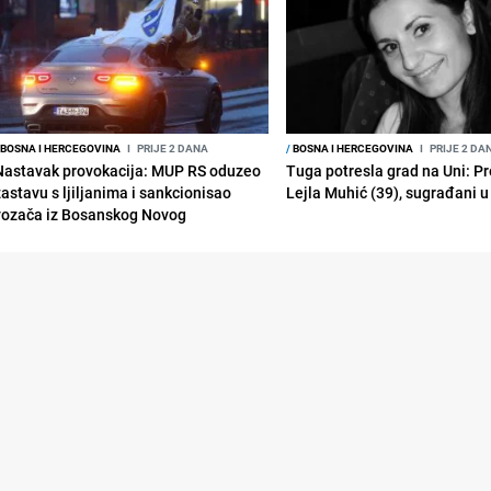
BOSNA I HERCEGOVINA
I
PRIJE 2 DANA
/
BOSNA I HERCEGOVINA
I
PRIJE 2 DA
Nastavak provokacija: MUP RS oduzeo
Tuga potresla grad na Uni: P
zastavu s ljiljanima i sankcionisao
Lejla Muhić (39), sugrađani u
vozača iz Bosanskog Novog