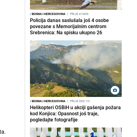
/
BOSNA I HERCEGOVINA
I
PRIJE 41MIN
Policija danas saslušala još 4 osobe
povezane s Memorijalnim centrom
Srebrenica: Na spisku ukupno 26
/
BOSNA I HERCEGOVINA
I
PRIJE OKO 1H
Helikopteri OSBiH u akciji gašenja požara
kod Konjica: Opasnost još traje,
pogledajte fotografije
ta.