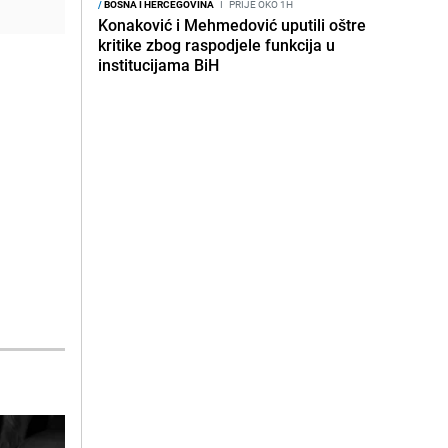
/
BOSNA I HERCEGOVINA
I
PRIJE OKO 1H
Konaković i Mehmedović uputili oštre
kritike zbog raspodjele funkcija u
institucijama BiH