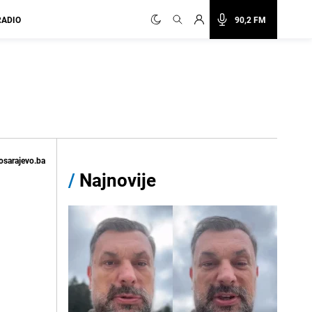
RADIO
90,2 FM
osarajevo.ba
/
Najnovije