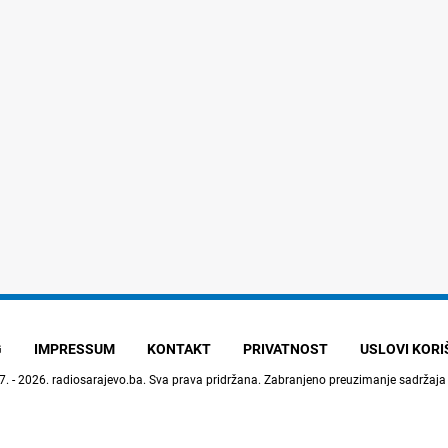
G
IMPRESSUM
KONTAKT
PRIVATNOST
USLOVI KOR
7. - 2026.
radiosarajevo.ba
. Sva prava pridržana. Zabranjeno preuzimanje sadržaja