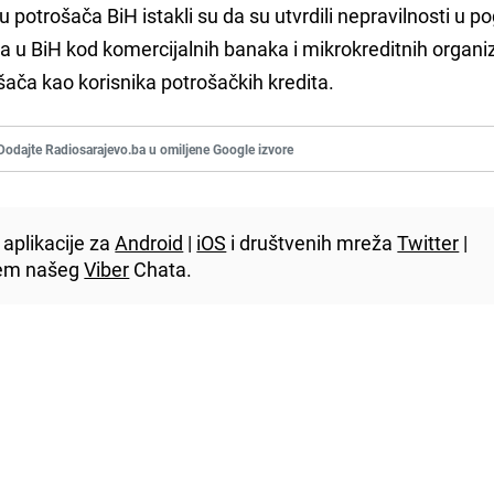
 potrošača BiH istakli su da su utvrdili nepravilnosti u p
a u BiH kod komercijalnih banaka i mikrokreditnih organiz
šača kao korisnika potrošačkih kredita.
Dodajte Radiosarajevo.ba u omiljene Google izvore
aplikacije za
Android
|
iOS
i društvenih mreža
Twitter
|
utem našeg
Viber
Chata.