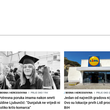
BOSNA I HERCEGOVINA
I
PRIJE OKO 19H
/
BOSNA I HERCEGOVINA
I
PRIJE OKO 
Potresna poruka imama nakon smrti
Jedan od najvećih gradova nije
Aldine Ljubunčić: "Dunjaluk ne vrijedi ni
Ovo su lokacije prvih Lidl pr
koliko krilo komarca"
BiH