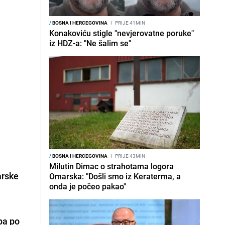
/
BOSNA I HERCEGOVINA
I
PRIJE 41MIN
Konakoviću stigle "nevjerovatne poruke"
iz HDZ-a: "Ne šalim se"
/
BOSNA I HERCEGOVINA
I
PRIJE 43MIN
Milutin Dimac o strahotama logora
arske
Omarska: "Došli smo iz Keraterma, a
onda je počeo pakao"
pa po