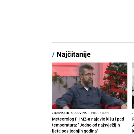
/
Najčitanije
/
BOSNA I HERCEGOVINA
I
PRIJE 1 DAN
/
Meteorolog FHMZ-a najavio kišu i pad
temperatura: "Jedno od najsvježijih
ljeta posljednjih godina"