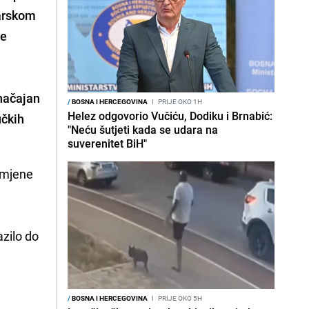
arskom
pe
značajan
/
BOSNA I HERCEGOVINA
I
PRIJE OKO 1H
Helez odgovorio Vučiću, Dodiku i Brnabić:
učkih
"Neću šutjeti kada se udara na
suverenitet BiH"
romjene
azilo do
/
BOSNA I HERCEGOVINA
I
PRIJE OKO 5H