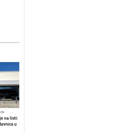
23H
 na listi:
odavnica u