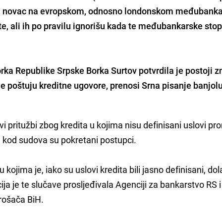
uju novac na evropskom, odnosno londonskom međubank
ate, ali ih po pravilu ignorišu kada te međubankarske sto
rka Republike Srpske Borka Surtov potvrdila je postoji 
ne poštuju kreditne ugovore, prenosi Srna pisanje banjol
evi pritužbi zbog kredita u kojima nisu definisani uslovi p
a kod sudova su pokretani postupci.
u kojima je, iako su uslovi kredita bili jasno definisani, dol
ja je te slučave prosljeđivala Agenciji za bankarstvo RS i
rošača BiH.