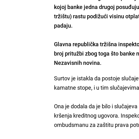
kojoj banke jedna drugoj posuđ
tržištu) rastu podižući visinu otpl
padaju.
Glavna republička tržišna inspekto
broj pritužbi zbog toga što banke 
Nezavisnih novina.
Surtov je istakla da postoje slučaj
kamatne stope, i u tim slučajevim
Ona je dodala da je bilo i slučajeva 
kršenja kreditnog ugovora. Inspekci
ombudsmanu za zaštitu prava pot