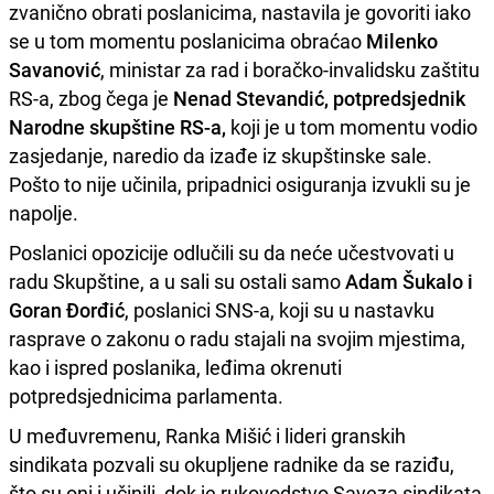
zvanično obrati poslanicima, nastavila je govoriti iako
se u tom momentu poslanicima obraćao
Milenko
Savanović
, ministar za rad i boračko-invalidsku zaštitu
RS-a, zbog čega je
Nenad Stevandić, potpredsjednik
Narodne skupštine RS-a,
koji je u tom momentu vodio
zasjedanje, naredio da izađe iz skupštinske sale.
Pošto to nije učinila, pripadnici osiguranja izvukli su je
napolje.
Poslanici opozicije odlučili su da neće učestvovati u
radu Skupštine, a u sali su ostali samo
Adam Šukalo i
Goran Đorđić
, poslanici SNS-a, koji su u nastavku
rasprave o zakonu o radu stajali na svojim mjestima,
kao i ispred poslanika, leđima okrenuti
potpredsjednicima parlamenta.
U međuvremenu, Ranka Mišić i lideri granskih
sindikata pozvali su okupljene radnike da se raziđu,
što su oni i učinili, dok je rukovodstvo Saveza sindikata