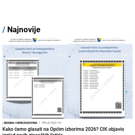
/
Najnovije
/
BOSNA I HERCEGOVINA
I
PRIJE OKO 7H
Kako ćemo glasati na Općim izborima 2026? CIK objavio
izgled prvih glasačkih listića