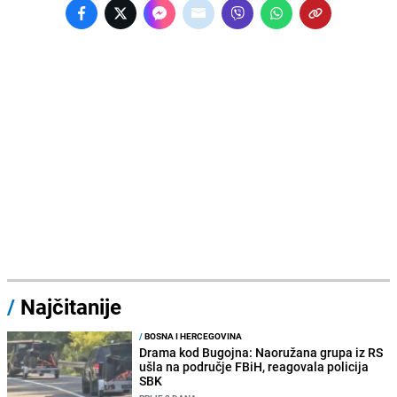
/
Najčitanije
/
BOSNA I HERCEGOVINA
Drama kod Bugojna: Naoružana grupa iz RS
ušla na područje FBiH, reagovala policija
SBK