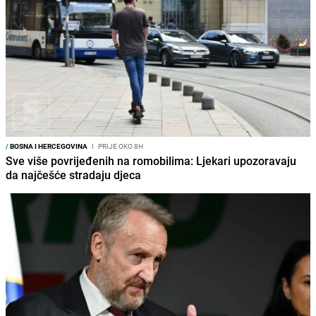
/
BOSNA I HERCEGOVINA
I
PRIJE OKO 8H
Sve više povrijeđenih na romobilima: Ljekari upozoravaju
da najčešće stradaju djeca