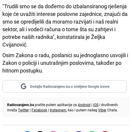
"Trudili smo se da dođemo do izbalansiranog rješenja
koje će uvažiti interese poslovne zajednice, znajući da
smo se opredijelili da moramo razvijati i naš realni
sektor, ali i vodeći računa o tome šta su zahtjevi i
potrebe naših radnika", konstatirala je Željka
Cvijanović.
Osim Zakona o radu, poslanici su jednoglasno usvojili i
Zakon o policiji i unutrašnjim poslovima, također po
hitnom postupku.
Dodajte Radiosarajevo.ba u omiljene Google izvore
Radiosarajevo.ba
pratite putem aplikacije za
Android
|
iOS
i društvenih
mreža
Twitter
|
Facebook
|
Instagram
, kao i putem našeg
Viber
Chata.