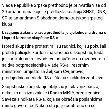
Vlada Republike Srpske prethodno je prihvatila više od
20 amandmana koje je predložila koalicija SNSD, DNS,
SP, te amandman Slobodnog demokratskog srpskog
kluba.
Usvajanju Zakona o radu prethodila je cjelodnevna drama u
i ispred Narodne skupštine RS-a.
Ispred skupštine protestirali su radnici, koji su pokušali
probiti policijski kordon i nasilno ući u skupštinu, kada
je sindikalnom rukovodstvu ponuđeno da razgovaraju
sa dva potpredsjednika Vlade RS-a i resornim
ministrom, umjesto sa
Željkom Cvijanović
,
predsjednicom Vlade RS-a, što su sindikalci zahtijevali.
Skupštinsko zasjedanje obilježio je čitav niz pauza,
nekoliko njih izazvala je i
Ranka Mišić
, predsjednica
Saveza sindikata RS-a, koja se obraćala poslanicima
mimo govornice. Nakon što joj je odobreno da se