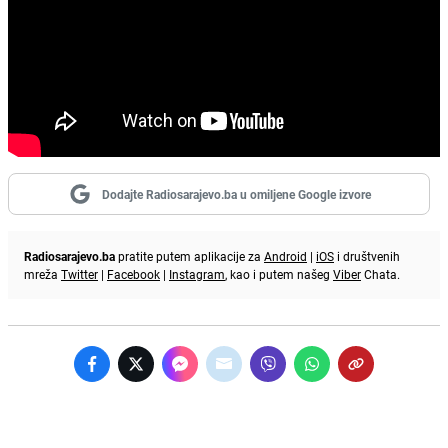
Dodajte Radiosarajevo.ba u omiljene Google izvore
Radiosarajevo.ba
pratite putem aplikacije za
Android
|
iOS
i društvenih
mreža
Twitter
|
Facebook
|
Instagram
, kao i putem našeg
Viber
Chata.