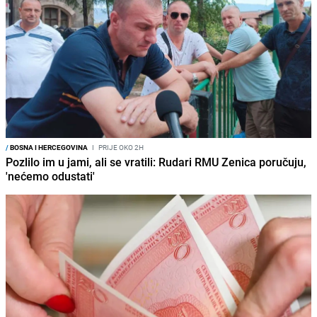
/
BOSNA I HERCEGOVINA
I
PRIJE OKO 2H
Pozlilo im u jami, ali se vratili: Rudari RMU Zenica poručuju,
'nećemo odustati'