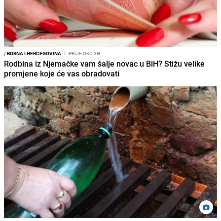
/
BOSNA I HERCEGOVINA
I
PRIJE OKO 3H
Rodbina iz Njemačke vam šalje novac u BiH? Stižu velike
promjene koje će vas obradovati