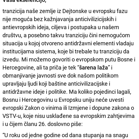
tranzicija naše zemlje iz Dejtonske u evropsku fazu
nije moguća bez kažnjavanja anticivilizicijskih i
antievropskih ideja, ciljeva i postupaka u našem
društvu, a posebno takvu tranziciju čini nemogućom
situacija u kojoj otvoreno antidržavni elementi vladaju
institucijama sistema, koje bi trebale tu tranziciju da
izvedu. Mi možemo govoriti o evropskom putu Bosne i
Hercegovine, ali ta priča je tek “
šarena laža
” i
obmanjivanje javnosti sve dok našom politikom
upravljaju ljudi koji baštine anticivilizacijske i
antidržavne ideje i politike. Ma koliko pojedinci lagali,
Bosnu i Hercegovinu u Evropsku uniju neće uvesti
evropski Zakon o vinima ili Izmjene i dopune zakona o
VSTV-u, koje nisu usklađene sa evropskim zahtjevima
i u čijem članu 26. doslovno piše:
“U roku od jedne godine od dana stupanja na snagu