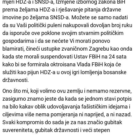
mjeri HDZ-a i SNSD-a, Izmjene izbornog zakona BiH
prema željama HDZ-a i rješavanje pitanja državne
imovine po željama SNSD-a. Možete se samo nadati
da su Vaši politički puleni nakupovali dovoljan broj ruku
da isporuče ove poklone svojim stvarnim političkim
gospodarima i da se nećete Vi morati ponovo
blamirati, čineći ustupke zvaničnom Zagrebu kao onda
kada ste morali suspendovati Ustav FBiH na 24 sata
kako bi se formirala oktroisana Vlada FBiH koja će
služiti kao pijun HDZ-a u ovoj igri lomljenja bosanske
državnosti.
Ono što mi, koji volimo ovu zemlju i nemamo rezervne,
zasigurno znamo jeste da kada se jednom stavi potpis
na bilo kakav oblik udovoljavanja fašističkim idejama i
ciljevima više nema pomjeranja ni naprijed, a ni nazad.
Svaki kompromis do sada je za nas značio gubitak
suvereniteta, gubitak državnosti i veći stepen