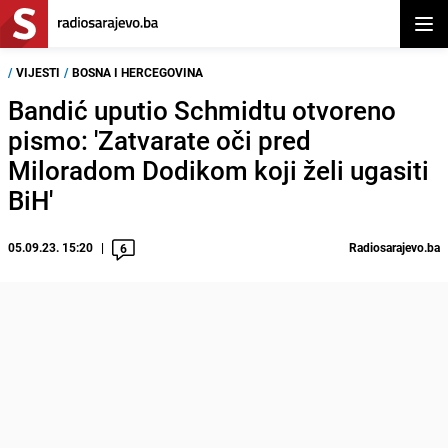
Otvor
/
VIJESTI
/
BOSNA I HERCEGOVINA
Bandić uputio Schmidtu otvoreno
pismo: 'Zatvarate oči pred
Miloradom Dodikom koji želi ugasiti
BiH'
05.09.23. 15:20
Radiosarajevo.ba
6