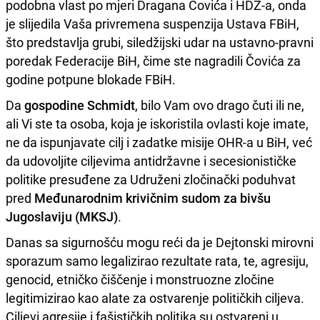
podobna vlast po mjeri Dragana Čovića i HDZ-a, onda
je slijedila Vaša privremena suspenzija Ustava FBiH,
što predstavlja grubi, siledžijski udar na ustavno-pravni
poredak Federacije BiH, čime ste nagradili Čovića za
godine potpune blokade FBiH.
Da
gospodine Schmidt
, bilo Vam ovo drago čuti ili ne,
ali Vi ste ta osoba, koja je iskoristila ovlasti koje imate,
ne da ispunjavate cilj i zadatke misije OHR-a u BiH, već
da udovoljite ciljevima antidržavne i secesionističke
politike presuđene za Udruženi zločinački poduhvat
pred
Međunarodnim krivičnim sudom za bivšu
Jugoslaviju (MKSJ)
.
Danas sa sigurnošću mogu reći da je Dejtonski mirovni
sporazum samo legalizirao rezultate rata, te, agresiju,
genocid, etničko čiščenje i monstruozne zločine
legitimizirao kao alate za ostvarenje političkih ciljeva.
Ciljevi agresije i fašističkih politika su ostvareni u