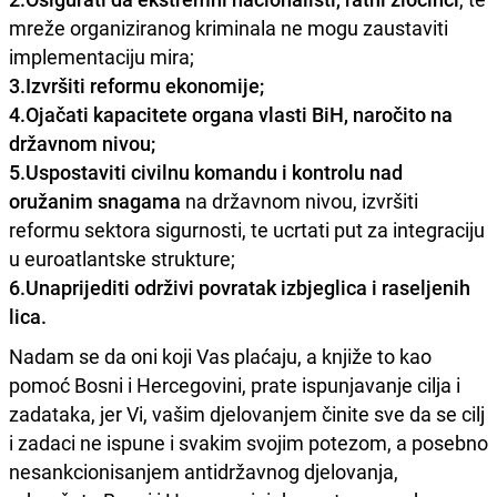
mreže organiziranog kriminala ne mogu zaustaviti
implementaciju mira;
3.​Izvršiti reformu ekonomije;
4.​Ojačati kapacitete organa vlasti BiH, naročito na
državnom nivou;
5.​Uspostaviti civilnu komandu i kontrolu nad
oružanim snagama
na državnom nivou, izvršiti
reformu sektora sigurnosti, te ucrtati put za integraciju
u euroatlantske strukture;
6.​Unaprijediti održivi povratak izbjeglica i raseljenih
lica.
Nadam se da oni koji Vas plaćaju, a knjiže to kao
pomoć Bosni i Hercegovini, prate ispunjavanje cilja i
zadataka, jer Vi, vašim djelovanjem činite sve da se cilj
i zadaci ne ispune i svakim svojim potezom, a posebno
nesankcionisanjem antidržavnog djelovanja,