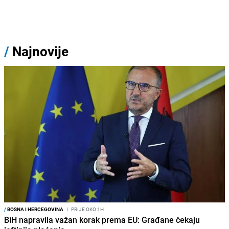
/
Najnovije
/
BOSNA I HERCEGOVINA
I
PRIJE OKO 1H
BiH napravila važan korak prema EU: Građane čekaju