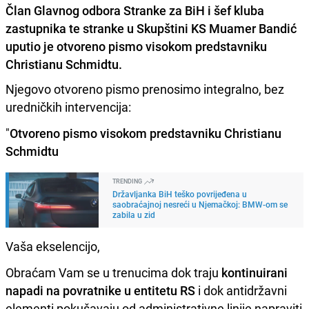
Član Glavnog odbora Stranke za BiH i šef kluba
zastupnika te stranke u Skupštini KS Muamer Bandić
uputio je otvoreno pismo visokom predstavniku
Christianu Schmidtu.
Njegovo otvoreno pismo prenosimo integralno, bez
uredničkih intervencija:
"
Otvoreno pismo visokom predstavniku Christianu
Schmidtu
TRENDING
Državljanka BiH teško povrijeđena u
saobraćajnoj nesreći u Njemačkoj: BMW-om se
zabila u zid
Vaša ekselencijo,
Obraćam Vam se u trenucima dok traju
kontinuirani
napadi na povratnike u entitetu RS
i dok antidržavni
elementi pokušavaju od administrativne linije napraviti