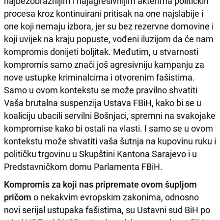
najbezobraznijim i najagresivnijim akterima političkih
procesa kroz kontinuirani pritisak na one najslabije i
one koji nemaju izbora, jer su bez rezervne domovine i
koji uvijek na kraju popuste, vođeni iluzijom da će nam
kompromis donijeti boljitak. Međutim, u stvarnosti
kompromis samo znači još agresivniju kampanju za
nove ustupke kriminalcima i otvorenim fašistima.
Samo u ovom kontekstu se može pravilno shvatiti
Vaša brutalna suspenzija Ustava FBiH, kako bi se u
koaliciju ubacili servilni Bošnjaci, spremni na svakojake
kompromise kako bi ostali na vlasti. I samo se u ovom
kontekstu može shvatiti vaša šutnja na kupovinu ruku i
političku trgovinu u Skupštini Kantona Sarajevo i u
Predstavničkom domu Parlamenta FBiH.
Kompromis za koji nas pripremate ovom šupljom
pričom
o nekakvim evropskim zakonima, odnosno
novi serijal ustupaka fašistima, su Ustavni sud BiH po