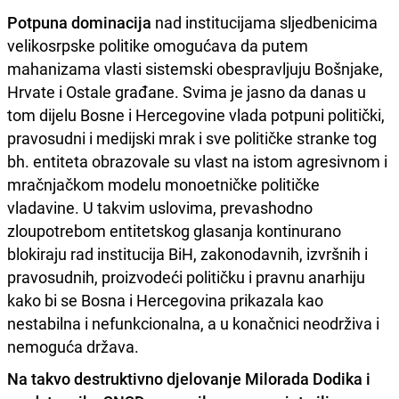
Potpuna dominacija
nad institucijama sljedbenicima
velikosrpske politike omogućava da putem
mahanizama vlasti sistemski obespravljuju Bošnjake,
Hrvate i Ostale građane. Svima je jasno da danas u
tom dijelu Bosne i Hercegovine vlada potpuni politički,
pravosudni i medijski mrak i sve političke stranke tog
bh. entiteta obrazovale su vlast na istom agresivnom i
mračnjačkom modelu monoetničke političke
vladavine. U takvim uslovima, prevashodno
zloupotrebom entitetskog glasanja kontinurano
blokiraju rad institucija BiH, zakonodavnih, izvršnih i
pravosudnih, proizvodeći političku i pravnu anarhiju
kako bi se Bosna i Hercegovina prikazala kao
nestabilna i nefunkcionalna, a u konačnici neodrživa i
nemoguća država.
Na takvo destruktivno djelovanje Milorada Dodika i