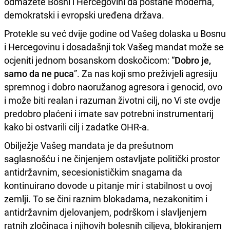
odmažete Bosni i Hercegovini da postane moderna,
demokratski i evropski uređena država.
Protekle su već dvije godine od Vašeg dolaska u Bosnu
i Hercegovinu i dosadašnji tok Vašeg mandat može se
ocjeniti jednom bosanskom doskočicom: “
Dobro je,
samo da ne puca
”. Za nas koji smo preživjeli agresiju
spremnog i dobro naoružanog agresora i genocid, ovo
i može biti realan i razuman životni cilj, no Vi ste ovdje
predobro plaćeni i imate sav potrebni instrumentarij
kako bi ostvarili cilj i zadatke OHR-a.
Obilježje Vašeg mandata je da prešutnom
saglasnošću i ne činjenjem ostavljate politički prostor
antidržavnim, secesionističkim snagama da
kontinuirano dovode u pitanje mir i stabilnost u ovoj
zemlji. To se čini raznim blokadama, nezakonitim i
antidržavnim djelovanjem, podrškom i slavljenjem
ratnih zločinaca i njihovih bolesnih ciljeva, blokiranjem