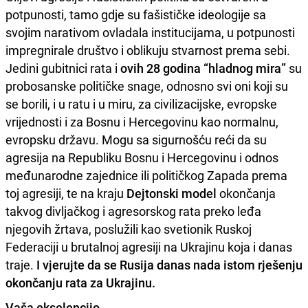
potpunosti, tamo gdje su fašističke ideologije sa
svojim narativom ovladala institucijama, u potpunosti
impregnirale društvo i oblikuju stvarnost prema sebi.
Jedini gubitnici rata i
ovih 28 godina “hladnog mira”
su
probosanske političke snage, odnosno svi oni koji su
se borili, i u ratu i u miru, za civilizacijske, evropske
vrijednosti i za Bosnu i Hercegovinu kao normalnu,
evropsku državu. Mogu sa sigurnošću reći da su
agresija na Republiku Bosnu i Hercegovinu i odnos
međunarodne zajednice ili političkog Zapada prema
toj agresiji, te na kraju
Dejtonski model
okončanja
takvog divljačkog i agresorskog rata preko leđa
njegovih žrtava, poslužili kao svetionik Ruskoj
Federaciji u brutalnoj agresiji na Ukrajinu koja i danas
traje.
I vjerujte da se Rusija danas nada istom rješenju
okončanju rata za Ukrajinu.
Vaša ekselencijo,