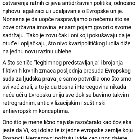
ostvarenja ratnih ciljeva antidržavnih politika, odnosno
njihovu legalizaciju i udaljavanje o Evropske unije.
Nonsens je da uopće raspravljamo o nečemu što se
zove državna imovina jer sam pojam govori o svome
sadržaju. Tako je zovu čak i oni koji pokušavaju da je
otuđe i opljačkaju, što nivo kvazipolitičkog ludila diže
na jednu novu razinu ublehe.
A što se tiče “legitimnog predstavljanja” i brojanja
fiktivnih krvnih zrnaca posljednja presuda
Evropskog
suda za ljudska prava
je samo potvrdila ono što smo
svi već znali, a to je da Bosna i Hercegovina nikada
neće ući u Evropsku uniju sve dok se bavimo takvim
retrogradnim, anticivilizacijskim i suštinski
antievropskim konceptima.
Ono što je mene lično najviše razočaralo kao čovjeka
jeste da Vi, koji dolazite iz jedne evropske zemlje koju
Bosanci i Hercegovci poštuju i vide kao uzor, dajete