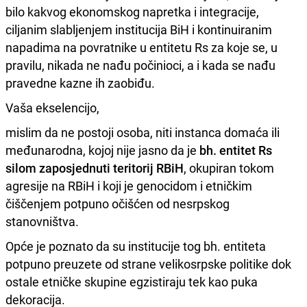
bilo kakvog ekonomskog napretka i integracije,
ciljanim slabljenjem institucija BiH i kontinuiranim
napadima na povratnike u entitetu Rs za koje se, u
pravilu, nikada ne nađu počinioci, a i kada se nađu
pravedne kazne ih zaobiđu.
Vaša ekselencijo,
mislim da ne postoji osoba, niti instanca domaća ili
međunarodna, kojoj nije jasno da je
bh. entitet Rs
silom zaposjednuti teritorij RBiH
, okupiran tokom
agresije na RBiH i koji je genocidom i etničkim
čiščenjem potpuno očišćen od nesrpskog
stanovništva.
Opće je poznato da su institucije tog bh. entiteta
potpuno preuzete od strane velikosrpske politike dok
ostale etničke skupine egzistiraju tek kao puka
dekoracija.