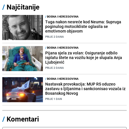
/
Najčitanije
/
BOSNA I HERCEGOVINA
Tuga nakon nesreće kod Neuma: Supruga
poginulog motocikliste oglasila se
emotivnom objavom
PRIJE 2 DANA
/
BOSNA I HERCEGOVINA
Pijana sjela za volan: Osiguranje odbilo
isplatu štete na vozilu koje je slupala Anja
Ljubojević
PRIJE 2 DANA
/
BOSNA I HERCEGOVINA
Nastavak provokacija: MUP RS oduzeo
zastavu s ljiljanima i sankcionisao vozača iz
Bosanskog Novog
PRIJE 1 DAN
/
Komentari