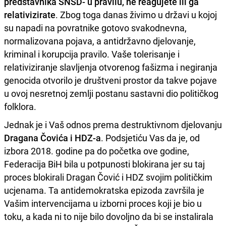
predstavnika SNSD- u pravilu, ne reagujete ili ga
relativizirate
. Zbog toga danas živimo u državi u kojoj
su napadi na povratnike gotovo svakodnevna,
normalizovana pojava, a antidržavno djelovanje,
kriminal i korupcija pravilo. Vaše tolerisanje i
relativiziranje slavljenja otvorenog fašizma i negiranja
genocida otvorilo je društveni prostor da takve pojave
u ovoj nesretnoj zemlji postanu sastavni dio političkog
folklora.
Jednak je i Vaš odnos prema destruktivnom djelovanju
Dragana Čovića i HDZ-a
. Podsjetiću Vas da je, od
izbora 2018. godine pa do početka ove godine,
Federacija BiH bila u potpunosti blokirana jer su taj
proces blokirali Dragan Čović i HDZ svojim političkim
ucjenama. Ta antidemokratska epizoda završila je
Vašim intervencijama u izborni proces koji je bio u
toku, a kada ni to nije bilo dovoljno da bi se instalirala