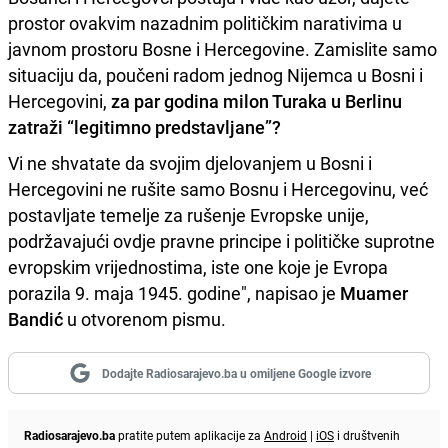
prostor ovakvim nazadnim političkim narativima u
javnom prostoru Bosne i Hercegovine. Zamislite samo
situaciju da, poučeni radom jednog Nijemca u Bosni i
Hercegovini,
za par godina milon Turaka u Berlinu
zatraži “legitimno predstavljane”?
Vi ne shvatate da svojim djelovanjem u Bosni i
Hercegovini ne rušite samo Bosnu i Hercegovinu, već
postavljate temelje za rušenje Evropske unije,
podržavajući ovdje pravne principe i političke suprotne
evropskim vrijednostima, iste one koje je Evropa
porazila 9. maja 1945. godine", napisao je
Muamer
Bandić
u otvorenom pismu.
Dodajte Radiosarajevo.ba u omiljene Google izvore
Radiosarajevo.ba
pratite putem aplikacije za
Android
|
iOS
i društvenih