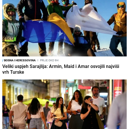
/
BOSNA I HERCEGOVINA
I
PRIJE OKO 9H
Veliki uspjeh Sarajlija: Armin, Maid i Amar osvojili najviši
vrh Turske