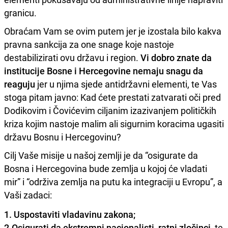
granicu.
Obraćam Vam se ovim putem jer je izostala bilo kakva
pravna sankcija za one snage koje nastoje
destabilizirati ovu državu i region.
Vi dobro znate da
institucije Bosne i Hercegovine nemaju snagu da
reaguju
jer u njima sjede antidržavni elementi, te Vas
stoga pitam javno: Kad ćete prestati zatvarati oči pred
Dodikovim i Čovićevim ciljanim izazivanjem političkih
kriza kojim nastoje malim ali sigurnim koracima ugasiti
državu Bosnu i Hercegovinu?
Cilj Vaše misije u našoj zemlji je da “osigurate da
Bosna i Hercegovina bude zemlja u kojoj će vladati
mir” i “održiva zemlja na putu ka integraciji u Evropu”, a
Vaši zadaci:
1. ​Uspostaviti vladavinu zakona;
2.​Osigurati da ekstremni nacionalisti, ratni zločinci
, te