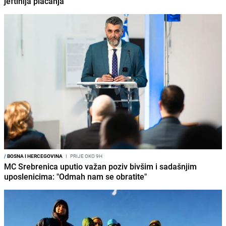
jeftinija plaćanja
/
BOSNA I HERCEGOVINA
I
PRIJE OKO 9H
MC Srebrenica uputio važan poziv bivšim i sadašnjim
uposlenicima: "Odmah nam se obratite"