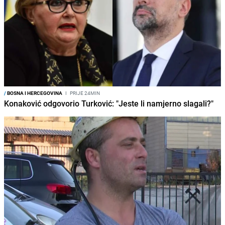
/
BOSNA I HERCEGOVINA
I
PRIJE 24MIN
Konaković odgovorio Turković: "Jeste li namjerno slagali?"