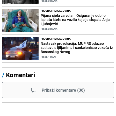
PRIJE 2 DANA
/
BOSNA I HERCEGOVINA
Pijana sjela za volan: Osiguranje odbilo
isplatu štete na vozilu koje je slupala Anja
Ljubojević
PRIJE 2 DANA
/
BOSNA I HERCEGOVINA
Nastavak provokacija: MUP RS oduzeo
zastavu s ljiljanima i sankcionisao vozača iz
Bosanskog Novog
PRIJE 1 DAN
/
Komentari
Prikaži komentare
(
38
)