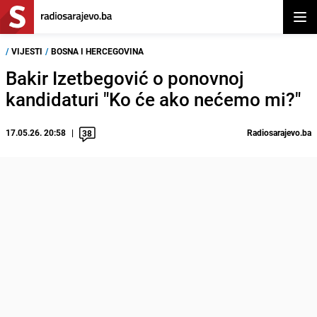
Otvor
/
VIJESTI
/
BOSNA I HERCEGOVINA
Bakir Izetbegović o ponovnoj
kandidaturi "Ko će ako nećemo mi?"
17.05.26. 20:58
Radiosarajevo.ba
38