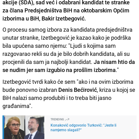
akcije (SDA), sad već i odabrani kandidat te stranke
za člana Predsjedništva BiH na oktobarskim Općim
izborima u BiH, Bakir Izetbegović.
O procesu samog izbora za kandidata predsjedništva
unutar stranke, Izetbegović je kazao kako je podrška
bila upućena samo njemu: "Ljudi s kojima sam
razgovarao rekli su da je bilo dobrih kandidata, ali su
procjenili da sam ja najbolji kandidat.
Ja nisam htio da
se nudim jer sam izgubio na prošlim izborima
."
Izetbegović tvrdi kako će sem "ako i na ovim izborima
bude ponovno izabran
Denis Bećirović
, kriza u kojoj se
BiH nalazi samo produbiti i to treba biti jasno
građanima".
TRENDING
Konaković odgovorio Turković: "Jeste li
namjerno slagali?"