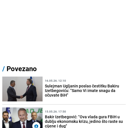
/
Povezano
16.05.26. 12:10
Sulejman Ugljanin poslao čestitku Bakiru
Izetbegoviću: "Samo Vi imate snagu da
očuvate BiH"
15.05.26. 17:50
Bakir Izetbegović: "Ova vlada gura FBiH u
dublju ekonomsku krizu, jedino što raste su
cijene i dug"