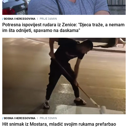
/
BOSNA I HERCEGOVINA
I
PRIJE 34MIN
Potresna ispovijest rudara iz Zenice: "Djeca traže, a nemam
im šta odnijeti, spavamo na daskama"
/
BOSNA I HERCEGOVINA
I
PRIJE 53MIN
Hit snimak iz Mostara, mladić svojim rukama prefarbao