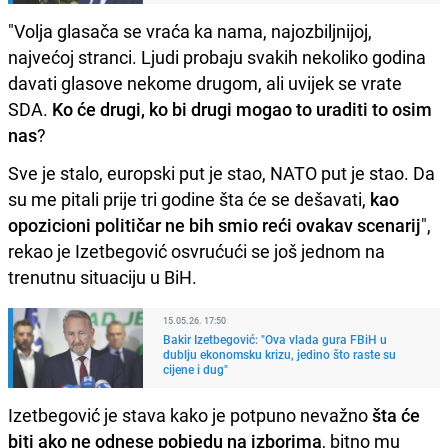
"Volja glasača se vraća ka nama, najozbiljnijoj,
najvećoj stranci. Ljudi probaju svakih nekoliko godina
davati glasove nekome drugom, ali uvijek se vrate
SDA.
Ko će drugi, ko bi drugi mogao to uraditi to osim
nas
?
Sve je stalo, europski put je stao, NATO put je stao. Da
su me pitali prije tri godine šta će se dešavati,
kao
opozicioni političar ne bih smio reći ovakav scenarij
",
rekao je Izetbegović osvrućući se još jednom na
trenutnu situaciju u BiH.
15.05.26. 17:50
Bakir Izetbegović: "Ova vlada gura FBiH u
dublju ekonomsku krizu, jedino što raste su
cijene i dug"
Izetbegović je stava kako je potpuno nevažno
šta će
biti ako ne odnese pobjedu na izborima
, bitno mu