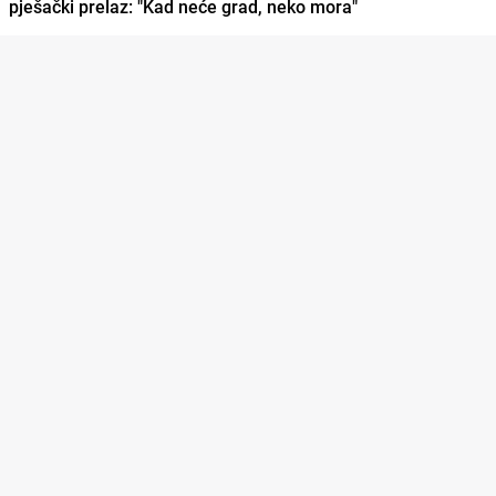
pješački prelaz: "Kad neće grad, neko mora"