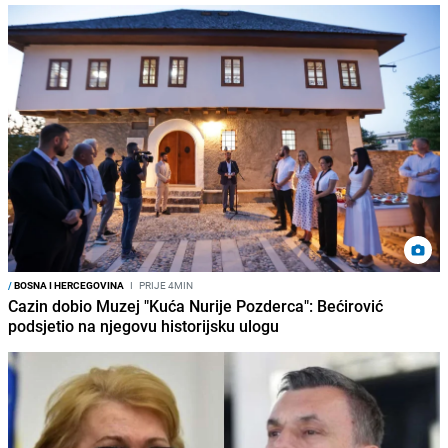
/
BOSNA I HERCEGOVINA
I
PRIJE 4MIN
Cazin dobio Muzej "Kuća Nurije Pozderca": Bećirović
podsjetio na njegovu historijsku ulogu