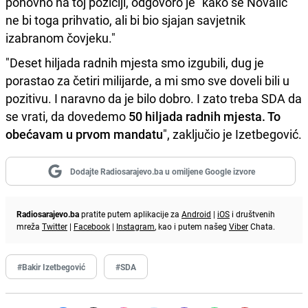
ponovno na toj poziciji, odgovoro je "kako se Novalić
ne bi toga prihvatio, ali bi bio sjajan savjetnik
izabranom čovjeku."
"Deset hiljada radnih mjesta smo izgubili, dug je
porastao za četiri milijarde, a mi smo sve doveli bili u
pozitivu. I naravno da je bilo dobro. I zato treba SDA da
se vrati, da dovedemo
50 hiljada radnih mjesta. To
obećavam u prvom mandatu
", zaključio je Izetbegović.
Dodajte Radiosarajevo.ba u omiljene Google izvore
Radiosarajevo.ba
pratite putem aplikacije za
Android
|
iOS
i društvenih
mreža
Twitter
|
Facebook
|
Instagram
, kao i putem našeg
Viber
Chata.
#Bakir Izetbegović
#SDA