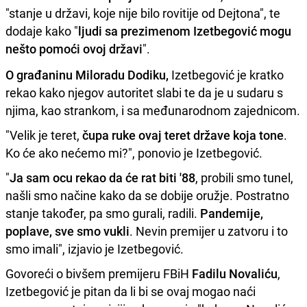
"stanje u državi, koje nije bilo rovitije od Dejtona", te
dodaje kako "
ljudi sa prezimenom Izetbegović mogu
nešto pomoći ovoj državi
".
O građaninu Miloradu Dodiku,
Izetbegović je kratko
rekao kako njegov autoritet slabi te da je u sudaru s
njima, kao strankom, i sa međunarodnom zajednicom.
"Velik je teret,
čupa ruke ovaj teret države koja tone
.
Ko će ako nećemo mi?", ponovio je Izetbegović.
"
Ja sam ocu rekao da će rat biti '88
, probili smo tunel,
našli smo načine kako da se dobije oružje. Postratno
stanje također, pa smo gurali, radili.
Pandemije,
poplave, sve smo vukli
. Nevin premijer u zatvoru i to
smo imali", izjavio je Izetbegović.
Govoreći o bivšem premijeru FBiH
Fadilu Novaliću
,
Izetbegović je pitan da li bi se ovaj mogao naći