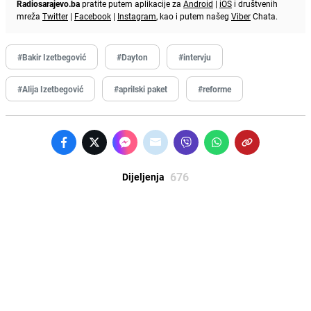
Radiosarajevo.ba
pratite putem aplikacije za
Android
|
iOS
i društvenih
mreža
Twitter
|
Facebook
|
Instagram
, kao i putem našeg
Viber
Chata.
#Bakir Izetbegović
#Dayton
#intervju
#Alija Izetbegović
#aprilski paket
#reforme
676
Dijeljenja