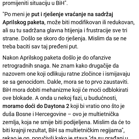
promijeniti situaciju u BiH".
"Po meni je
put i rješenje vraćanje na sadržaj
Aprilskog paketa
, može biti modifikovan ili redukovan,
ali su tu sadržana glavna htijenja i frustracije sve tri
strane. Došlo se skoro do rješenja. Mislim da se ne
treba baciti sav taj pređeni put.
Nakon Aprilskog paketa došlo je do ofanzive
retrogradnih snaga. Ne znam kako drugačije da
nazovem one koji odlikuju ratne zločince i ismijavaju
se sa genocidom. Dakle, mora se to prvo zaustaviti.
BiH mora dobiti mehanizme koji će moći odblokirati
ove blokade. A onda u nekoj fazi, u budućnosti,
moramo doći do Daytona 2
koji bi vratio ono što je
duša Bosne i Hercegovine – ovo je multietnička
zemlja, koja ne smije biti podijeljena. Mislim da će to
biti krajnji rezultat, BiH sa multietničkim regijama",
rekao je on, poručivši kako je stava "da su građani u