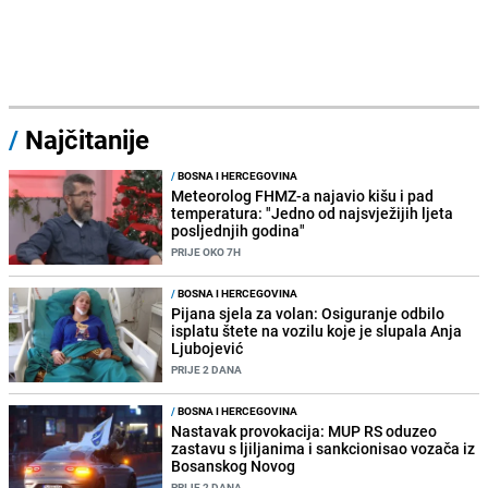
/
Najčitanije
/
BOSNA I HERCEGOVINA
Meteorolog FHMZ-a najavio kišu i pad
temperatura: "Jedno od najsvježijih ljeta
posljednjih godina"
PRIJE OKO 7H
/
BOSNA I HERCEGOVINA
Pijana sjela za volan: Osiguranje odbilo
isplatu štete na vozilu koje je slupala Anja
Ljubojević
PRIJE 2 DANA
/
BOSNA I HERCEGOVINA
Nastavak provokacija: MUP RS oduzeo
zastavu s ljiljanima i sankcionisao vozača iz
Bosanskog Novog
PRIJE 2 DANA