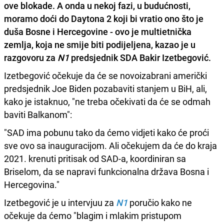
ove blokade. A onda u nekoj fazi, u budućnosti,
moramo doći do Daytona 2 koji bi vratio ono što je
duša Bosne i Hercegovine
- ovo je multietnička
zemlja, koja ne smije biti podijeljena, kazao je u
razgovoru za
N1
predsjednik SDA
Bakir Izetbegović
.
Izetbegović očekuje da će se novoizabrani američki
predsjednik Joe Biden pozabaviti stanjem u BiH, ali,
kako je istaknuo, "ne treba očekivati da će se odmah
baviti Balkanom":
"SAD ima pobunu tako da ćemo vidjeti kako će proći
sve ovo sa inauguracijom. Ali očekujem da će do kraja
2021. krenuti pritisak od SAD-a, koordiniran sa
Briselom, da se napravi funkcionalna država Bosna i
Hercegovina."
Izetbegović je u intervjuu za
N1
poručio kako ne
očekuje da ćemo "blagim i mlakim pristupom