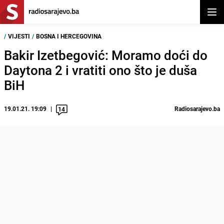
Otvor
/
VIJESTI
/
BOSNA I HERCEGOVINA
Bakir Izetbegović: Moramo doći do
Daytona 2 i vratiti ono što je duša
BiH
19.01.21. 19:09
Radiosarajevo.ba
14