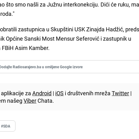
ao što smo našli za Južnu interkonekciju. Dići će ruku, m
roda."
 obratili zastupnica u Skupštini USK Zinajda Hadžić, pred
k Općine Sanski Most Mensur Seferović i zastupnik u
 FBiH Asim Kamber.
Dodajte Radiosarajevo.ba u omiljene Google izvore
aplikacije za
Android
|
iOS
i društvenih mreža
Twitter
|
utem našeg
Viber
Chata.
#SDA