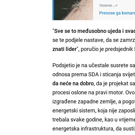
TRENDING
Prenose ga komarc
"
Sve se to međusobno ujeda i svađ
se te podjele nastave, da se zamrz
znati lider
", poručio je predsjednik
Podsjetio je na učestale susrete 
odnosa prema SDA i sticanja svijeti
da neće na dobro
, da je projekat s
procesi oslone na pravi motor. Ovo 
izgrađene zapadne zemlje, a pogotov
energetski sistem, koja nije zaposlil
trebala svake godine, kao u vrijeme
energetska infrastruktura, da sus