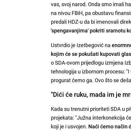
vas, svoj narod. Onda smo imali h
na nivou FBiH, pa obustavu finansi
predali HDZ-u da bi imenovali dire
'spengavanjima' pokriti sramotu ko
Ustvrdio je Izetbegović na
enormno
kojim će se pokušati kupovati gla
o SDA-ovom prijedlogu izmjena Izb
tehnologija u izbornom procesu: "I 
progurat ćemo ga. Ovo što se deš
"Dići će ruku, mada im je m
Kada su trenutni prioriteti SDA u pi
projekata: "Južna interkonekcija će
koji je i usvojen.
Naći ćemo način da