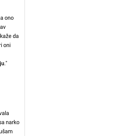
 za ono
kav
k kaže da
i oni
ju
."
vala
 sa narko
slušam