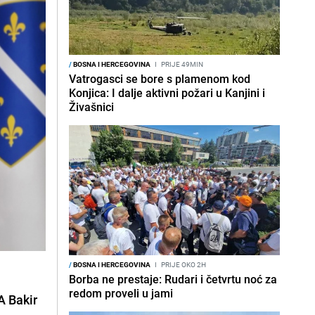
/
BOSNA I HERCEGOVINA
I
PRIJE 49MIN
Vatrogasci se bore s plamenom kod
Konjica: I dalje aktivni požari u Kanjini i
Živašnici
/
BOSNA I HERCEGOVINA
I
PRIJE OKO 2H
Borba ne prestaje: Rudari i četvrtu noć za
redom proveli u jami
A Bakir