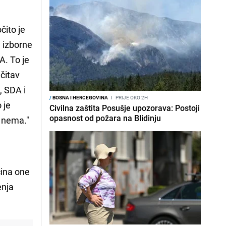
čito je
e izborne
A. To je
 čitav
, SDA i
/
BOSNA I HERCEGOVINA
I
PRIJE OKO 2H
 je
Civilna zaštita Posušje upozorava: Postoji
opasnost od požara na Blidinju
i nema."
ćina one
enja