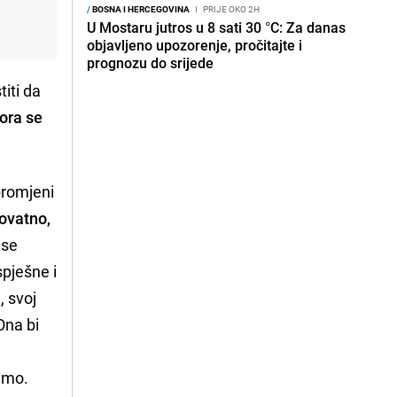
/
BOSNA I HERCEGOVINA
I
PRIJE OKO 2H
U Mostaru jutros u 8 sati 30 °C: Za danas
objavljeno upozorenje, pročitajte i
prognozu do srijede
iti da
ora se
promjeni
rovatno,
 se
spješne i
, svoj
 Ona bi
emo.