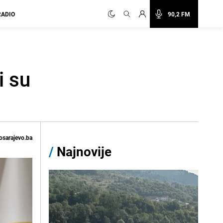
RADIO
90,2 FM
i su
osarajevo.ba
/
Najnovije