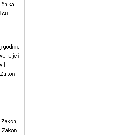
ičnika
H su
e
 godini,
orio je i
vih
 Zakon i
i
j Zakon,
za Zakon