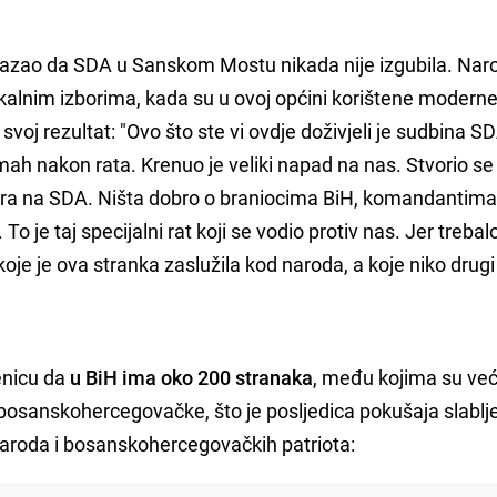
kazao da SDA u Sanskom Mostu nikada nije izgubila. Naro
kalnim izborima, kada su u ovoj općini korištene modern
svoj rezultat: "Ovo što ste vi ovdje doživjeli je sudbina SD
mah nakon rata. Krenuo je veliki napad na nas. Stvorio se
udara na SDA. Ništa dobro o braniocima BiH, komandantima
 To je taj specijalni rat koji se vodio protiv nas. Jer trebalo
oje je ova stranka zaslužila kod naroda, a koje niko drug
enicu da
u BiH ima oko 200 stranaka
, među kojima su ve
i bosanskohercegovačke, što je posljedica pokušaja slablj
naroda i bosanskohercegovačkih patriota: