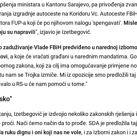
apšenja ministara u Kantonu Sarajevo, pa privođenja zvan
ranja izgradnje autoceste na Koridoru Vc. Autoceste FBi
ktora FUP-a koji će po njihovom nalogu 'spengavati'.
Misl
ju su napravili
", izjavio je Izetbegović.
 zaduživanje Vlade FBiH predviđeno u narednoj izbornoj
sovi
, a koje će vraćati građani u narednim mandatima. Gov
ornog zakona, koji za cilj ima omogućavanje primjene no
tu nam se Trojka izmiče. Mi iz opozicije smo predložili taj
avalo u RS-u će nam pomoći u tome."
rsko"
tanju, Izetbegović je izdvojio nekoliko zakonskih rješenja 
 proći. Naći ćemo način da to prođe. SDA je predložila ta
 ruku dignu i oni koji nas ne vole
, i za Izborni zakon i i 