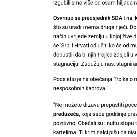
Izgubili smo više od osam hiljada 
Osvrnuo se predsjednik SDA i na, k
što su uradili nema druge riječi. D
način uvrijede zemlju u kojoj žive d
će 'Srbi i Hrvati odlučiti ko će od m
dopustili da bi njih trojica zasjeli 
stagnaciju. Zadužuju nas, stagnir
Podsjetio je na obećanja Trojke o m
nesposobnih kadrova.
"Ne možete državu prepustiti poč
preduzeća
, koja sada godišnje pra
pozitivno. Obećali su i nultu stop
kartelima. Ti kriminalci pišu da ni