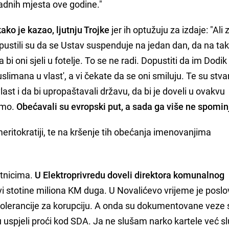
radnih mjesta ove godine."
ako je kazao, ljutnju Trojke
jer ih optužuju za izdaje: "Ali
opustili su da se Ustav suspenduje na jedan dan, da na ta
a bi oni sjeli u fotelje. To se ne radi. Dopustiti da im Dodi
uslimana u vlast', a vi čekate da se oni smiluju. Te su stvar
u vlast i da bi upropaštavali državu, da bi je doveli u ovakvu
amo.
Obećavali su evropski put, a sada ga više ne spomin
eritokratiji, te na kršenje tih obećanja imenovanjima
etnicima.
U Elektroprivredu doveli direktora komunalnog
vi stotine miliona KM duga. U Novalićevo vrijeme je poslo
u tolerancije za korupciju. A onda su dokumentovane veze
su uspjeli proći kod SDA. Ja ne slušam narko kartele već 