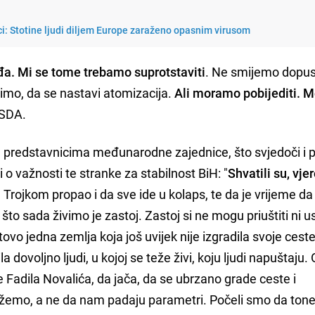
i: Stotine ljudi diljem Europe zaraženo opasnim virusom
a. Mi se tome trebamo suprotstaviti
. Ne smijemo dopust
imo, da se nastavi atomizacija.
Ali moramo pobijediti. M
 SDA.
sa predstavnicima međunarodne zajednice, što svjedoči i 
 o važnosti te stranke za stabilnost BiH: "
Shvatili su, vje
a Trojkom propao i da sve ide u kolaps, te da je vrijeme da
što sada živimo je zastoj. Zastoj si ne mogu priuštiti ni u
o jedna zemlja koja još uvijek nije izgradila svoje ceste
a dovoljno ljudi, u kojoj se teže živi, koju ljudi napuštaju.
 Fadila Novalića, da jača, da se ubrzano grade ceste i
tižemo, a ne da nam padaju parametri. Počeli smo da ton