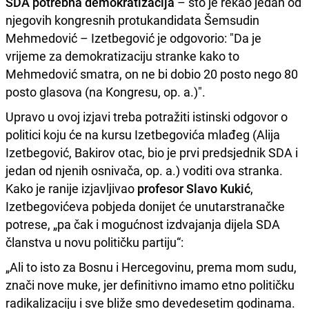
SDA
potrebna demokratizacija
– što je rekao jedan od
njegovih kongresnih protukandidata Šemsudin
Mehmedović – Izetbegović je odgovorio: "Da je
vrijeme za demokratizaciju stranke kako to
Mehmedović smatra, on ne bi dobio 20 posto nego 80
posto glasova (na Kongresu, op. a.)".
Upravo u ovoj izjavi treba potražiti istinski odgovor o
politici koju će na kursu Izetbegovića mlađeg (Alija
Izetbegović, Bakirov otac, bio je prvi predsjednik SDA i
jedan od njenih osnivača, op. a.) voditi ova stranka.
Kako je ranije izjavljivao
profesor Slavo Kukić
,
Izetbegovićeva pobjeda donijet će unutarstranačke
potrese, „pa čak i mogućnost izdvajanja dijela SDA
članstva u novu političku partiju“:
„Ali to isto za Bosnu i Hercegovinu, prema mom sudu,
znači nove muke, jer definitivno imamo etno političku
radikalizaciju i sve bliže smo devedesetim godinama.