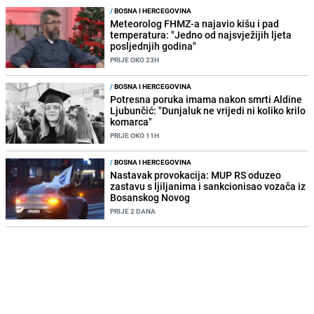
/
BOSNA I HERCEGOVINA
Meteorolog FHMZ-a najavio kišu i pad
temperatura: "Jedno od najsvježijih ljeta
posljednjih godina"
PRIJE OKO 23H
/
BOSNA I HERCEGOVINA
Potresna poruka imama nakon smrti Aldine
Ljubunčić: "Dunjaluk ne vrijedi ni koliko krilo
komarca"
PRIJE OKO 11H
/
BOSNA I HERCEGOVINA
Nastavak provokacija: MUP RS oduzeo
zastavu s ljiljanima i sankcionisao vozača iz
Bosanskog Novog
PRIJE 2 DANA