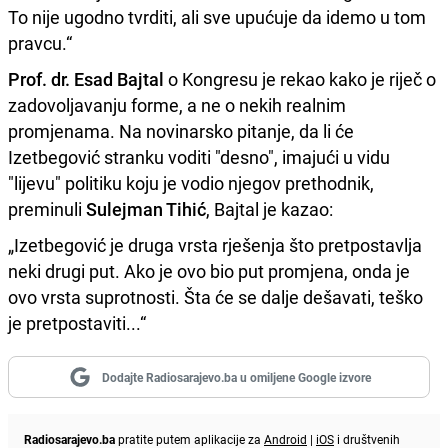
To nije ugodno tvrditi, ali sve upućuje da idemo u tom
pravcu.“
Prof. dr. Esad Bajtal
o Kongresu je rekao kako je riječ o
zadovoljavanju forme, a ne o nekih realnim
promjenama. Na novinarsko pitanje, da li će
Izetbegović stranku voditi "desno", imajući u vidu
"lijevu" politiku koju je vodio njegov prethodnik,
preminuli
Sulejman Tihić
, Bajtal je kazao:
„Izetbegović je druga vrsta rješenja što pretpostavlja
neki drugi put. Ako je ovo bio put promjena, onda je
ovo vrsta suprotnosti. Šta će se dalje dešavati, teško
je pretpostaviti...“
Dodajte Radiosarajevo.ba u omiljene Google izvore
Radiosarajevo.ba
pratite putem aplikacije za
Android
|
iOS
i društvenih