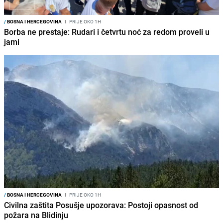
/
BOSNA I HERCEGOVINA
I
PRIJE OKO 1H
Borba ne prestaje: Rudari i četvrtu noć za redom proveli u
jami
/
BOSNA I HERCEGOVINA
I
PRIJE OKO 1H
Civilna zaštita Posušje upozorava: Postoji opasnost od
požara na Blidinju