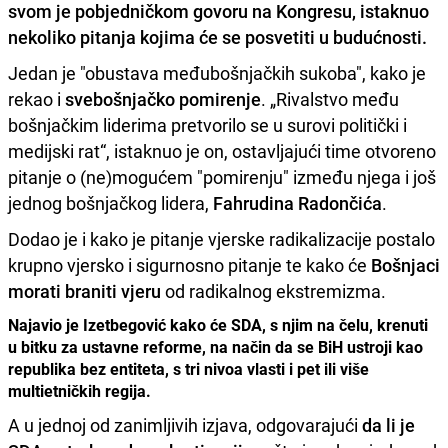
svom je pobjedničkom govoru na Kongresu, istaknuo
nekoliko pitanja kojima će se posvetiti u budućnosti
.
Jedan je "obustava međubošnjačkih sukoba", kako je
rekao i
svebošnjačko pomirenje
. „Rivalstvo među
bošnjačkim liderima pretvorilo se u surovi politički i
medijski rat“, istaknuo je on, ostavljajući time otvoreno
pitanje o (ne)mogućem "pomirenju" između njega i još
jednog bošnjačkog lidera,
Fahrudina Radončića
.
Dodao je i kako je pitanje vjerske radikalizacije postalo
krupno vjersko i sigurnosno pitanje te kako će
Bošnjaci
morati braniti vjeru
od radikalnog ekstremizma.
Najavio je Izetbegović kako će SDA, s njim na čelu, krenuti
u bitku za ustavne reforme, na način da se BiH ustroji kao
republika bez entiteta, s tri nivoa vlasti i pet ili više
multietničkih regija.
A u jednoj od zanimljivih izjava, odgovarajući
da li je