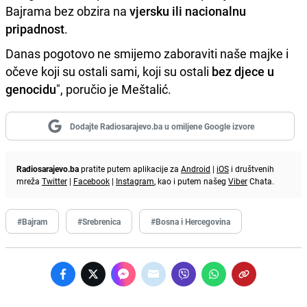
Bajrama bez obzira na
vjersku ili nacionalnu
pripadnost
.
Danas pogotovo ne smijemo zaboraviti naše majke i
očeve koji su ostali sami, koji su ostali
bez djece u
genocidu
", poručio je Meštalić.
Dodajte Radiosarajevo.ba u omiljene Google izvore
Radiosarajevo.ba
pratite putem aplikacije za
Android
|
iOS
i društvenih
mreža
Twitter
|
Facebook
|
Instagram
, kao i putem našeg
Viber
Chata.
#Bajram
#Srebrenica
#Bosna i Hercegovina