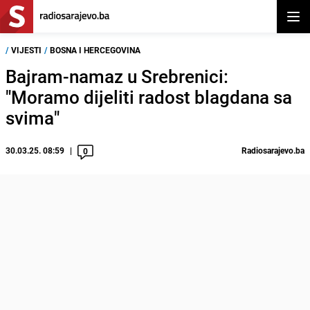
Otvor
/
VIJESTI
/
BOSNA I HERCEGOVINA
Bajram-namaz u Srebrenici:
"Moramo dijeliti radost blagdana sa
svima"
30.03.25. 08:59
Radiosarajevo.ba
0