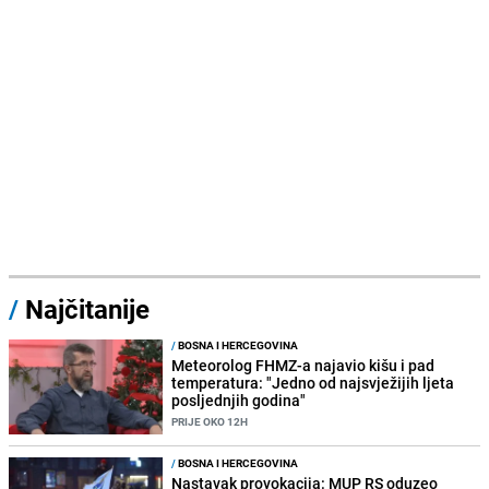
/
Najčitanije
/
BOSNA I HERCEGOVINA
Meteorolog FHMZ-a najavio kišu i pad
temperatura: "Jedno od najsvježijih ljeta
posljednjih godina"
PRIJE OKO 12H
/
BOSNA I HERCEGOVINA
Nastavak provokacija: MUP RS oduzeo