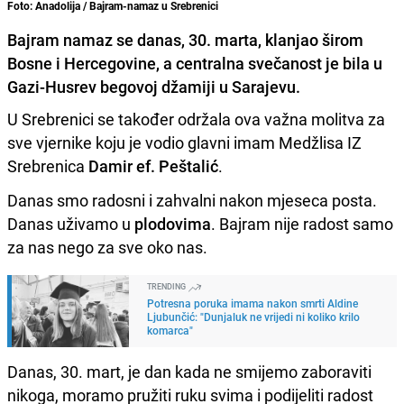
Foto: Anadolija / Bajram-namaz u Srebrenici
Bajram namaz se danas, 30. marta, klanjao širom
Bosne i Hercegovine, a centralna svečanost je bila u
Gazi-Husrev begovoj džamiji u Sarajevu.
U Srebrenici se također održala ova važna molitva za
sve vjernike koju je vodio glavni imam Medžlisa IZ
Srebrenica
Damir ef. Peštalić
.
Danas smo radosni i zahvalni nakon mjeseca posta.
Danas uživamo u
plodovima
. Bajram nije radost samo
za nas nego za sve oko nas.
TRENDING
Potresna poruka imama nakon smrti Aldine
Ljubunčić: "Dunjaluk ne vrijedi ni koliko krilo
komarca"
Danas, 30. mart, je dan kada ne smijemo zaboraviti
nikoga, moramo pružiti ruku svima i podijeliti radost