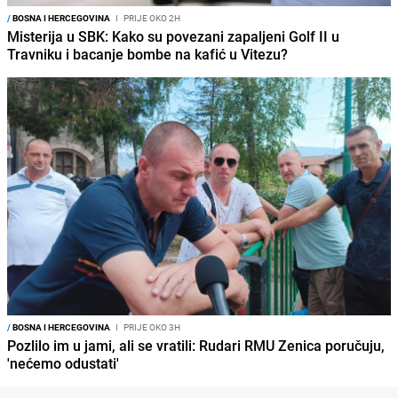
/
BOSNA I HERCEGOVINA
I
PRIJE OKO 2H
Misterija u SBK: Kako su povezani zapaljeni Golf II u
Travniku i bacanje bombe na kafić u Vitezu?
/
BOSNA I HERCEGOVINA
I
PRIJE OKO 3H
Pozlilo im u jami, ali se vratili: Rudari RMU Zenica poručuju,
'nećemo odustati'