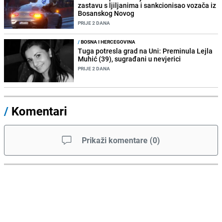
zastavu s ljiljanima i sankcionisao vozača iz
Bosanskog Novog
PRIJE 2 DANA
/
BOSNA I HERCEGOVINA
Tuga potresla grad na Uni: Preminula Lejla
Muhić (39), sugrađani u nevjerici
PRIJE 2 DANA
/
Komentari
Prikaži komentare
(
0
)