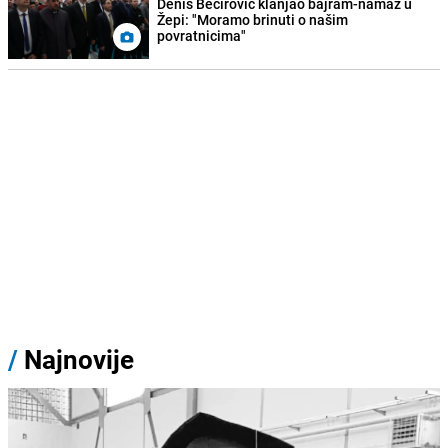
Denis Bećirović klanjao bajram-namaz u
Žepi: "Moramo brinuti o našim
povratnicima"
/
Najnovije