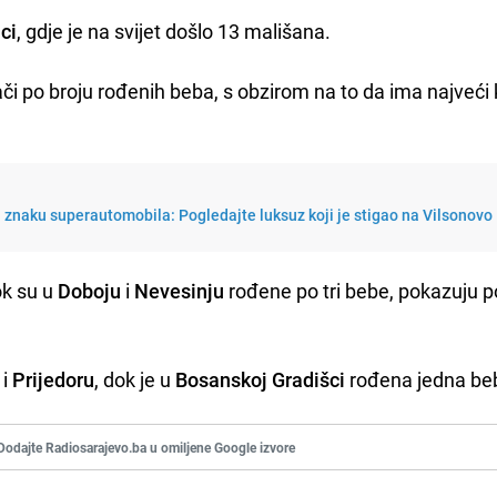
ci
, gdje je na svijet došlo 13 mališana.
i po broju rođenih beba, s obzirom na to da ima najveći k
 znaku superautomobila: Pogledajte luksuz koji je stigao na Vilsonovo
ok su u
Doboju
i
Nevesinju
rođene po tri bebe, pokazuju p
i
Prijedoru
, dok je u
Bosanskoj Gradišci
rođena jedna be
Dodajte Radiosarajevo.ba u omiljene Google izvore