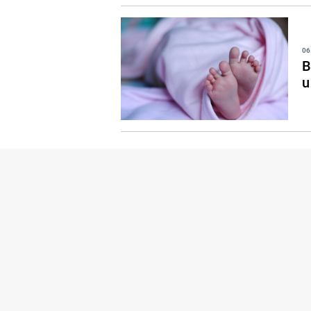
06
B
u