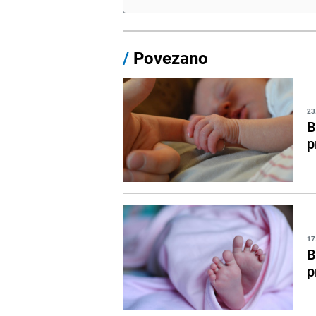
/
Povezano
23
B
p
17
B
p