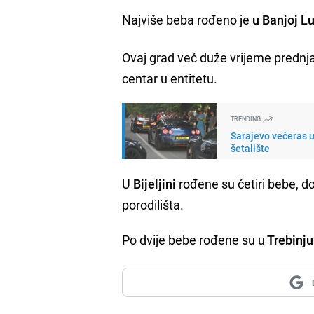
Najviše beba rođeno je
u Banjoj Lu
Ovaj grad već duže vrijeme prednjač
centar u entitetu.
TRENDING
Sarajevo večeras u
šetalište
U
Bijeljini
rođene su četiri bebe, d
porodilišta.
Po dvije bebe rođene su u
Trebinju