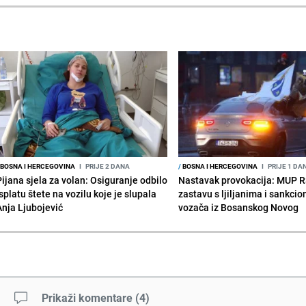
BOSNA I HERCEGOVINA
I
PRIJE 2 DANA
/
BOSNA I HERCEGOVINA
I
PRIJE 1 DA
Pijana sjela za volan: Osiguranje odbilo
Nastavak provokacija: MUP 
splatu štete na vozilu koje je slupala
zastavu s ljiljanima i sankcio
Anja Ljubojević
vozača iz Bosanskog Novog
Prikaži komentare
(
4
)