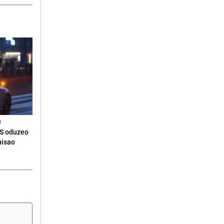
N
RS oduzeo
nisao