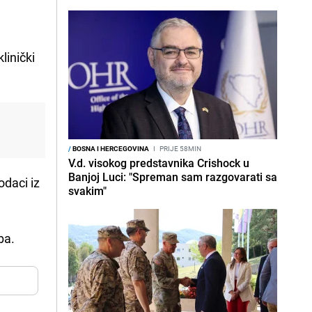
linički
/
BOSNA I HERCEGOVINA
I
PRIJE 58MIN
V.d. visokog predstavnika Crishock u
Banjoj Luci: "Spreman sam razgovarati sa
odaci iz
svakim"
ba.