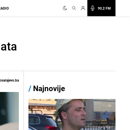
RADIO
90,2 FM
sata
osarajevo.ba
/
Najnovije