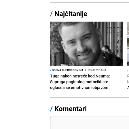
/
Najčitanije
/
BOSNA I HERCEGOVINA
I
PRIJE 2 DANA
/
Tuga nakon nesreće kod Neuma:
Supruga poginulog motocikliste
i
oglasila se emotivnom objavom
/
Komentari