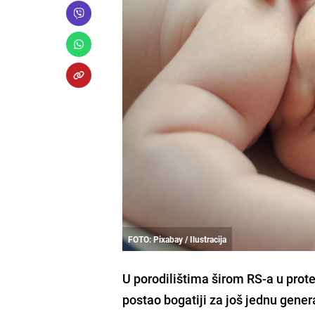
FOTO: Pixabay / Ilustracija
U porodilištima širom RS-a u prote
postao bogatiji za još jednu gene