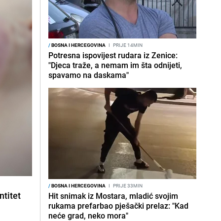
/
BOSNA I HERCEGOVINA
I
PRIJE 14MIN
Potresna ispovijest rudara iz Zenice:
"Djeca traže, a nemam im šta odnijeti,
spavamo na daskama"
/
BOSNA I HERCEGOVINA
I
PRIJE 33MIN
ntitet
Hit snimak iz Mostara, mladić svojim
rukama prefarbao pješački prelaz: "Kad
neće grad, neko mora"