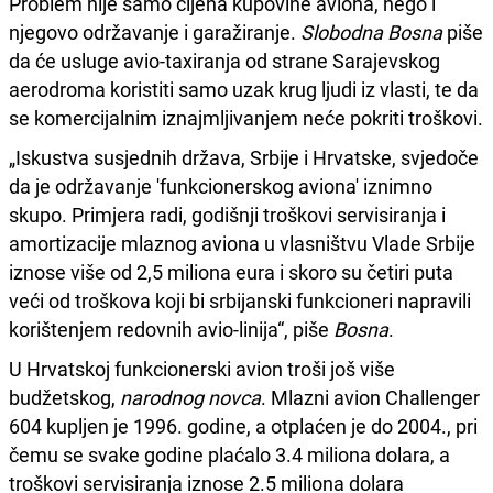
Problem nije samo cijena kupovine aviona, nego i
njegovo održavanje i garažiranje.
Slobodna Bosna
piše
da će usluge avio-taxiranja od strane Sarajevskog
aerodroma koristiti samo uzak krug ljudi iz vlasti, te da
se komercijalnim iznajmljivanjem neće pokriti troškovi.
„Iskustva susjednih država, Srbije i Hrvatske, svjedoče
da je održavanje 'funkcionerskog aviona' iznimno
skupo. Primjera radi, godišnji troškovi servisiranja i
amortizacije mlaznog aviona u vlasništvu Vlade Srbije
iznose više od 2,5 miliona eura i skoro su četiri puta
veći od troškova koji bi srbijanski funkcioneri napravili
korištenjem redovnih avio-linija“, piše
Bosna
.
U Hrvatskoj funkcionerski avion troši još više
budžetskog,
narodnog novca
. Mlazni avion Challenger
604 kupljen je 1996. godine, a otplaćen je do 2004., pri
čemu se svake godine plaćalo 3.4 miliona dolara, a
troškovi servisiranja iznose 2.5 miliona dolara