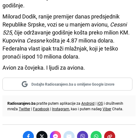
godišnje.
Milorad Dodik, ranije premijer danas predsjednik
Republike Srpske, vozi se u manjem avionu,
Cessni
525
, čije održavanje godišnje košta preko milion KM.
Kupovina
Cessne
košta je 4.87 miliona dolara.
Federalna vlast ipak traži mlažnjak, koji je teško
pronaći ispod 10 miliona dolara.
Avion za čovjeka. I ljudi za aviona.
Dodajte Radiosarajevo.ba u omiljene Google izvore
Radiosarajevo.ba
pratite putem aplikacije za
Android
|
iOS
i društvenih
mreža
Twitter
|
Facebook
|
Instagram
, kao i putem našeg
Viber
Chata.