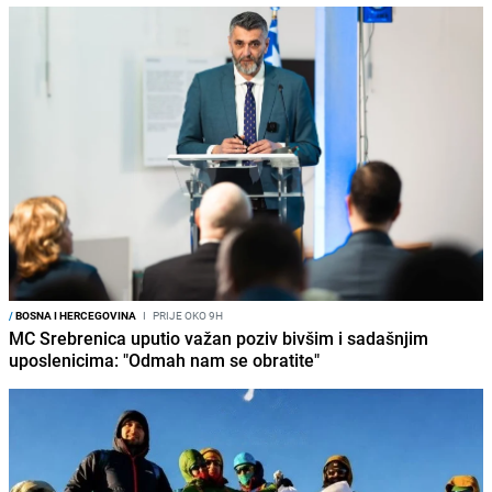
/
BOSNA I HERCEGOVINA
I
PRIJE OKO 9H
MC Srebrenica uputio važan poziv bivšim i sadašnjim
uposlenicima: "Odmah nam se obratite"