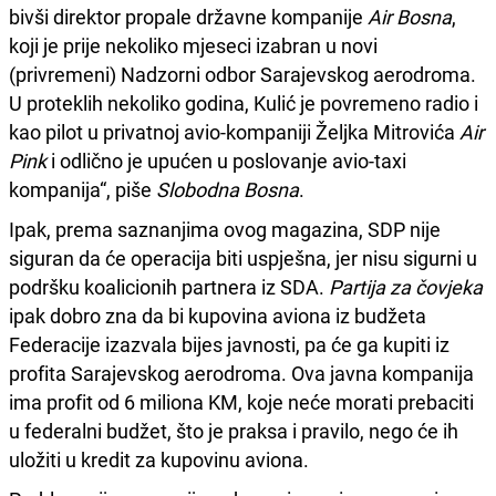
bivši direktor propale državne kompanije
Air Bosna
,
koji je prije nekoliko mjeseci izabran u novi
(privremeni) Nadzorni odbor Sarajevskog aerodroma.
U proteklih nekoliko godina, Kulić je povremeno radio i
kao pilot u privatnoj avio-kompaniji Željka Mitrovića
Air
Pink
i odlično je upućen u poslovanje avio-taxi
kompanija“, piše
Slobodna Bosna
.
Ipak, prema saznanjima ovog magazina, SDP nije
siguran da će operacija biti uspješna, jer nisu sigurni u
podršku koalicionih partnera iz SDA.
Partija za čovjeka
ipak dobro zna da bi kupovina aviona iz budžeta
Federacije izazvala bijes javnosti, pa će ga kupiti iz
profita Sarajevskog aerodroma. Ova javna kompanija
ima profit od 6 miliona KM, koje neće morati prebaciti
u federalni budžet, što je praksa i pravilo, nego će ih
uložiti u kredit za kupovinu aviona.