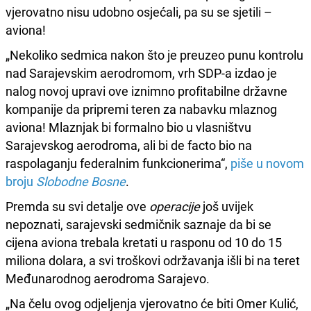
vjerovatno nisu udobno osjećali, pa su se sjetili –
aviona!
„Nekoliko sedmica nakon što je preuzeo punu kontrolu
nad Sarajevskim aerodromom, vrh SDP-a izdao je
nalog novoj upravi ove iznimno profitabilne državne
kompanije da pripremi teren za nabavku mlaznog
aviona! Mlaznjak bi formalno bio u vlasništvu
Sarajevskog aerodroma, ali bi de facto bio na
raspolaganju federalnim funkcionerima“,
piše u novom
broju
Slobodne Bosne
.
Premda su svi detalje ove
operacije
još uvijek
nepoznati, sarajevski sedmičnik saznaje da bi se
cijena aviona trebala kretati u rasponu od 10 do 15
miliona dolara, a svi troškovi održavanja išli bi na teret
Međunarodnog aerodroma Sarajevo.
„Na čelu ovog odjeljenja vjerovatno će biti Omer Kulić,