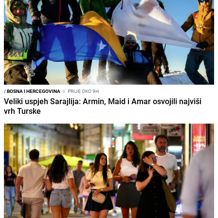
/
BOSNA I HERCEGOVINA
I
PRIJE OKO 9H
Veliki uspjeh Sarajlija: Armin, Maid i Amar osvojili najviši
vrh Turske