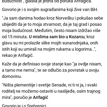
budućnost", glasila je jedna od poruka Arifagića.
Govorio je i o svojim sugrađanima koji žive van BiH.
"Ja sam danima hodao kroz Norvešku i pokušao sebe
ubijediti da je to moja stvarnost, da je taj grad i posao
moja budućnost. Međutim, često nisam izdržao više
od 15 minuta.
U mislima sam bio u Kozarcu
, kroz
glavu su mi prolazile slike mojih sunarodnjaka, onih
istih koji su umirali na mojim rukama u logorima..",
rekao je
Arifagić.
Kaže da je definisao svoje stanje kao "ja ovdje nisam,
a tamo me nema", te se odlučio za povratak u svoju
domovinu.
"Ništa plemenitije i svetije Senade, ni ti ni ja, i svaki
roditelj ne možemo ostaviti u naslijeđe, osim trajnog
mira", poručio je
Arifagić
Govorio je i o Srebrenici.