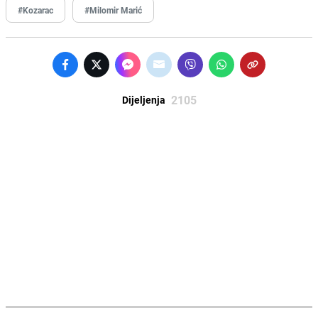
#Kozarac
#Milomir Marić
2105
Dijeljenja