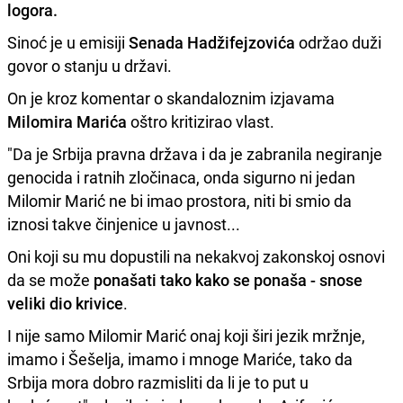
logora.
Sinoć je u emisiji
Senada Hadžifejzovića
održao duži
govor o stanju u državi.
On je kroz komentar o skandaloznim izjavama
Milomira Marića
oštro kritizirao vlast.
"Da je Srbija pravna država i da je zabranila negiranje
genocida i ratnih zločinaca, onda sigurno ni jedan
Milomir Marić ne bi imao prostora, niti bi smio da
iznosi takve činjenice u javnost...
Oni koji su mu dopustili na nekakvoj zakonskoj osnovi
da se može
ponašati tako kako se ponaša - snose
veliki dio krivice
.
I nije samo Milomir Marić onaj koji širi jezik mržnje,
imamo i Šešelja, imamo i mnoge Mariće, tako da
Srbija mora dobro razmisliti da li je to put u