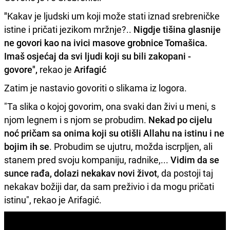
"
Kakav je ljudski um koji može stati iznad srebreničke
istine i pričati jezikom mržnje?..
Nigdje tišina glasnije
ne govori kao na ivici masove grobnice Tomašica.
Imaš osjećaj da svi ljudi koji su bili zakopani -
govore",
rekao je
Arifagić
Zatim je nastavio govoriti o slikama iz logora.
"Ta slika o kojoj govorim, ona svaki dan živi u meni, s
njom legnem i s njom se probudim.
Nekad po cijelu
noć pričam sa onima koji su otišli Allahu na istinu i ne
bojim ih se
. Probudim se ujutru, možda iscrpljen, ali
stanem pred svoju kompaniju, radnike,...
Vidim da se
sunce rađa, dolazi nekakav novi život
, da postoji taj
nekakav božiji dar, da sam preživio i da mogu pričati
istinu", rekao je Arifagić.