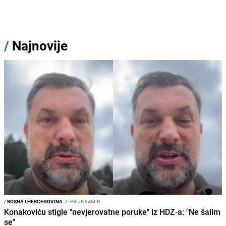
/
Najnovije
/
BOSNA I HERCEGOVINA
I
PRIJE 34MIN
Konakoviću stigle "nevjerovatne poruke" iz HDZ-a: "Ne šalim
se"