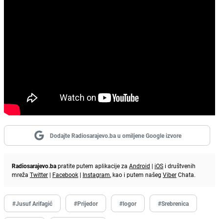
Dodajte Radiosarajevo.ba u omiljene Google izvore
Radiosarajevo.ba
pratite putem aplikacije za
Android
|
iOS
i društvenih
mreža
Twitter
|
Facebook
|
Instagram
, kao i putem našeg
Viber
Chata.
#Jusuf Arifagić
#Prijedor
#logor
#Srebrenica