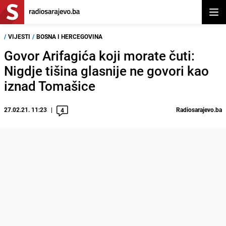
Otvor
/
VIJESTI
/
BOSNA I HERCEGOVINA
Govor Arifagića koji morate čuti:
Nigdje tišina glasnije ne govori kao
iznad Tomašice
27.02.21. 11:23
Radiosarajevo.ba
4