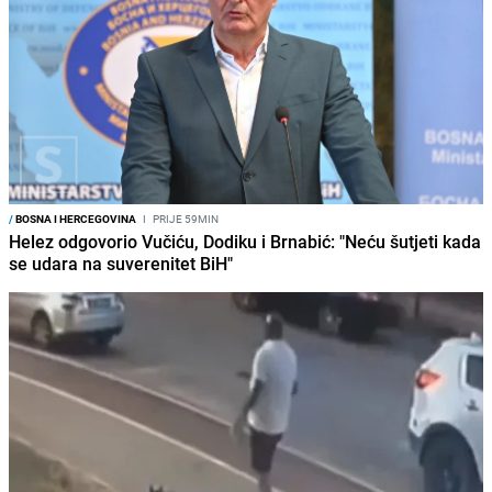
/
BOSNA I HERCEGOVINA
I
PRIJE 59MIN
Helez odgovorio Vučiću, Dodiku i Brnabić: "Neću šutjeti kada
se udara na suverenitet BiH"