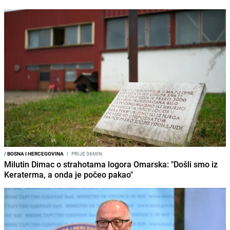
/
BOSNA I HERCEGOVINA
I
PRIJE 36MIN
Milutin Dimac o strahotama logora Omarska: "Došli smo iz
Keraterma, a onda je počeo pakao"