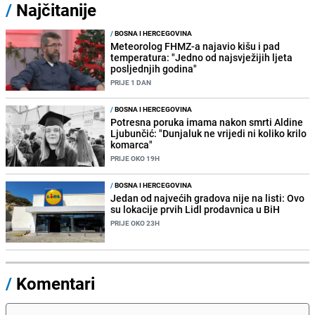
/
Najčitanije
/
BOSNA I HERCEGOVINA
Meteorolog FHMZ-a najavio kišu i pad
temperatura: "Jedno od najsvježijih ljeta
posljednjih godina"
PRIJE 1 DAN
/
BOSNA I HERCEGOVINA
Potresna poruka imama nakon smrti Aldine
Ljubunčić: "Dunjaluk ne vrijedi ni koliko krilo
komarca"
PRIJE OKO 19H
/
BOSNA I HERCEGOVINA
Jedan od najvećih gradova nije na listi: Ovo
su lokacije prvih Lidl prodavnica u BiH
PRIJE OKO 23H
/
Komentari