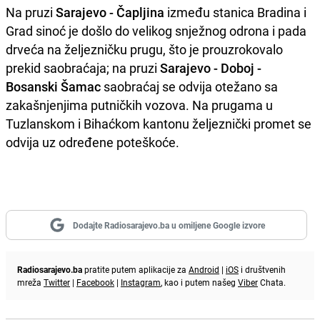
Na pruzi
Sarajevo - Čapljina
između stanica Bradina i
Grad sinoć je došlo do velikog snježnog odrona i pada
drveća na željezničku prugu, što je prouzrokovalo
prekid saobraćaja; na pruzi
Sarajevo - Doboj -
Bosanski Šamac
saobraćaj se odvija otežano sa
zakašnjenjima putničkih vozova. Na prugama u
Tuzlanskom i Bihaćkom kantonu željeznički promet se
odvija uz određene poteškoće.
Dodajte Radiosarajevo.ba u omiljene Google izvore
Radiosarajevo.ba
pratite putem aplikacije za
Android
|
iOS
i društvenih
mreža
Twitter
|
Facebook
|
Instagram
, kao i putem našeg
Viber
Chata.