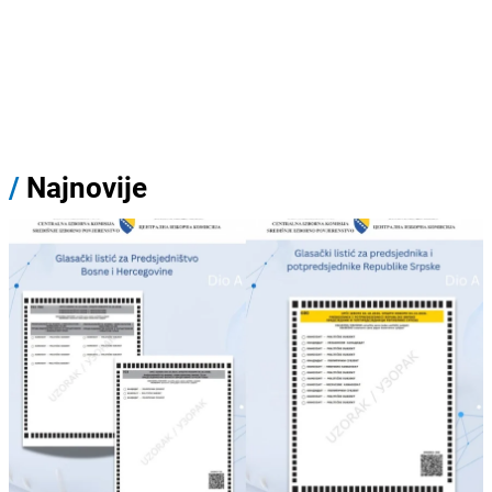
/
Najnovije