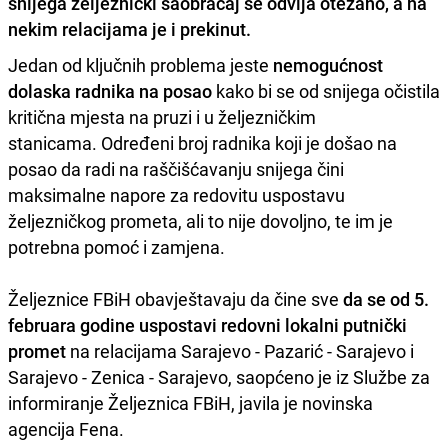
snijega željeznički saobraćaj se odvija otežano, a na
nekim relacijama je i prekinut.
Jedan od ključnih problema jeste
nemogućnost
dolaska radnika na posao
kako bi se od snijega očistila
kritična mjesta na pruzi i u željezničkim
stanicama. Određeni broj radnika koji je došao na
posao da radi na raščišćavanju snijega čini
maksimalne napore za redovitu uspostavu
željezničkog prometa, ali to nije dovoljno, te im je
potrebna pomoć i zamjena.
Željeznice FBiH obavještavaju da čine sve
da se od 5.
februara godine uspostavi redovni lokalni putnički
promet
na relacijama Sarajevo - Pazarić - Sarajevo i
Sarajevo - Zenica - Sarajevo, saopćeno je iz Službe za
informiranje Željeznica FBiH, javila je novinska
agencija Fena.