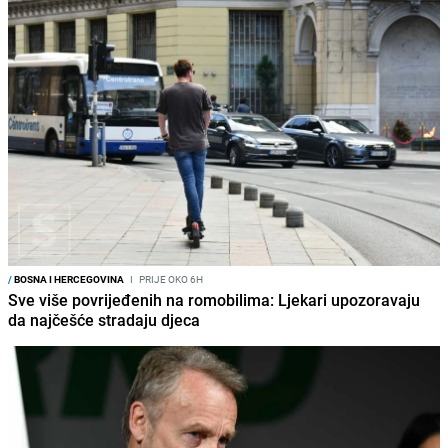
/
BOSNA I HERCEGOVINA
I
PRIJE OKO 6H
Sve više povrijeđenih na romobilima: Ljekari upozoravaju
da najčešće stradaju djeca