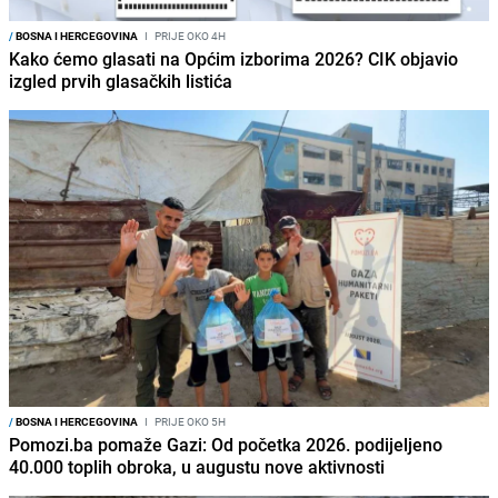
/
BOSNA I HERCEGOVINA
I
PRIJE OKO 4H
Kako ćemo glasati na Općim izborima 2026? CIK objavio
izgled prvih glasačkih listića
/
BOSNA I HERCEGOVINA
I
PRIJE OKO 5H
Pomozi.ba pomaže Gazi: Od početka 2026. podijeljeno
40.000 toplih obroka, u augustu nove aktivnosti